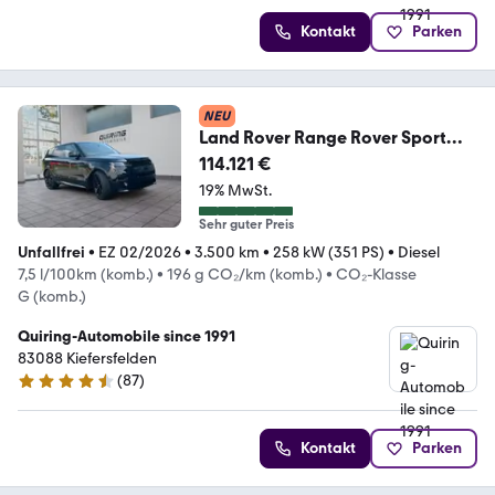
Kontakt
Parken
NEU
Land Rover Range Rover Sport
Autobiography/sw-
114.121 €
sw/Multimedia
19% MwSt.
Sehr guter Preis
Unfallfrei
•
EZ 02/2026
•
3.500 km
•
258 kW (351 PS)
•
Diesel
7,5 l/100km (komb.)
•
196 g CO₂/km (komb.)
•
CO₂-Klasse
G (komb.)
Quiring-Automobile since 1991
83088 Kiefersfelden
(
87
)
4.7 Sterne
Kontakt
Parken