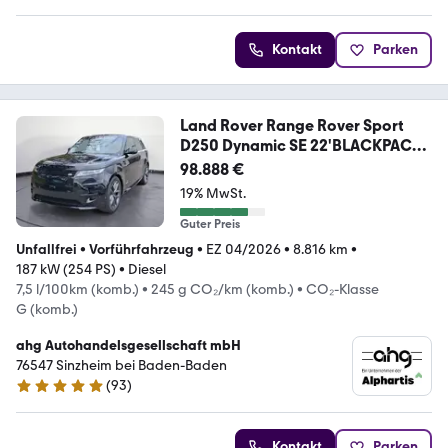
Kontakt
Parken
Land Rover Range Rover Sport
D250 Dynamic SE 22'BLACKPACK
A
98.888 €
19% MwSt.
Guter Preis
Unfallfrei
•
Vorführfahrzeug
•
EZ 04/2026
•
8.816 km
•
187 kW (254 PS)
•
Diesel
7,5 l/100km (komb.)
•
245 g CO₂/km (komb.)
•
CO₂-Klasse
G (komb.)
ahg Autohandelsgesellschaft mbH
76547 Sinzheim bei Baden-Baden
(
93
)
4.8 Sterne
Kontakt
Parken