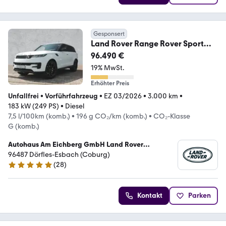
Gesponsert
Land Rover Range Rover Sport
D250 SE
96.490 €
19% MwSt.
Erhöhter Preis
Unfallfrei
•
Vorführfahrzeug
•
EZ 03/2026
•
3.000 km
•
183 kW (249 PS)
•
Diesel
7,5 l/100km (komb.)
•
196 g CO₂/km (komb.)
•
CO₂-Klasse
G (komb.)
Autohaus Am Eichberg GmbH Land Rover
Vertragspartner
96487 Dörfles-Esbach (Coburg)
(
28
)
5 Sterne
Kontakt
Parken