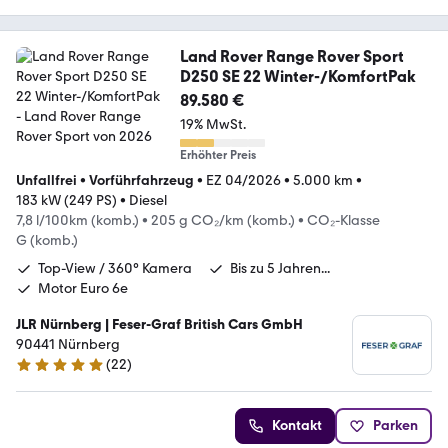
Land Rover Range Rover Sport
D250 SE 22 Winter-/KomfortPak
89.580 €
19% MwSt.
Erhöhter Preis
Unfallfrei
•
Vorführfahrzeug
•
EZ 04/2026
•
5.000 km
•
183 kW (249 PS)
•
Diesel
7,8 l/100km (komb.)
•
205 g CO₂/km (komb.)
•
CO₂-Klasse
G (komb.)
Top-View / 360° Kamera
Bis zu 5 Jahren...
Motor Euro 6e
JLR Nürnberg | Feser-Graf British Cars GmbH
90441 Nürnberg
(
22
)
5 Sterne
Kontakt
Parken