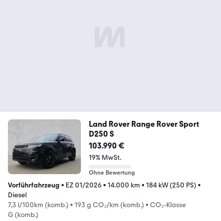
Land Rover Range Rover Sport
D250 S
103.990 €
19% MwSt.
Ohne Bewertung
Vorführfahrzeug
•
EZ 01/2026
•
14.000 km
•
184 kW (250 PS)
•
Diesel
7,3 l/100km (komb.)
•
193 g CO₂/km (komb.)
•
CO₂-Klasse
G (komb.)