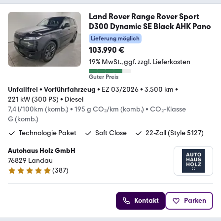
Land Rover Range Rover Sport
D300 Dynamic SE Black AHK Pano
Lieferung möglich
103.990 €
19% MwSt.
ggf. zzgl. Lieferkosten
Guter Preis
Unfallfrei
•
Vorführfahrzeug
•
EZ 03/2026
•
3.500 km
•
221 kW (300 PS)
•
Diesel
7,4 l/100km (komb.)
•
195 g CO₂/km (komb.)
•
CO₂-Klasse
G (komb.)
Technologie Paket
Soft Close
22-Zoll (Style 5127)
Autohaus Holz GmbH
76829 Landau
(
387
)
4.8 Sterne
Kontakt
Parken