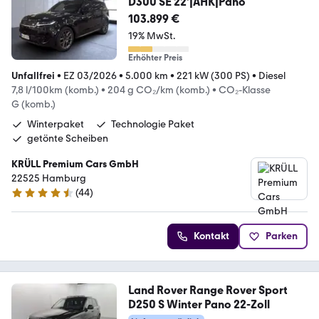
D300 SE 22'|AHK|Pano
103.899 €
19% MwSt.
Erhöhter Preis
Unfallfrei
•
EZ 03/2026
•
5.000 km
•
221 kW (300 PS)
•
Diesel
7,8 l/100km (komb.)
•
204 g CO₂/km (komb.)
•
CO₂-Klasse
G (komb.)
Winterpaket
Technologie Paket
getönte Scheiben
KRÜLL Premium Cars GmbH
22525 Hamburg
(
44
)
4.4 Sterne
Kontakt
Parken
Land Rover Range Rover Sport
D250 S Winter Pano 22-Zoll