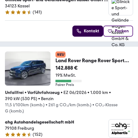
Co. KG
34123 Kassel
(
141
)
4.7 Sterne
Kontakt
Parken
NEU
Land Rover Range Rover Sport
P530 Autobio
142.888 €
19% MwSt.
Fairer Preis
Unfallfrei
•
Vorführfahrzeug
•
EZ 06/2026
•
1.000 km
•
390 kW (530 PS)
•
Benzin
11,5 l/100km (komb.)
•
261 g CO₂/km (komb.)
•
CO₂-Klasse
G (komb.)
ahg Autohandelsgesellschaft mbH
79108 Freiburg
(
152
)
4.6 Sterne