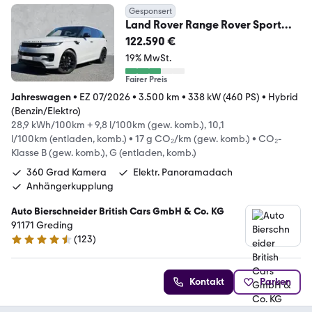
Gesponsert
Land Rover Range Rover Sport
P460e Dynamic HSE
122.590 €
19% MwSt.
Fairer Preis
Jahreswagen
•
EZ 07/2026
•
3.500 km
•
338 kW (460 PS)
•
Hybrid
(Benzin/Elektro)
28,9 kWh/100km + 9,8 l/100km (gew. komb.), 10,1
l/100km (entladen, komb.)
•
17 g CO₂/km (gew. komb.)
•
CO₂-
Klasse B (gew. komb.), G (entladen, komb.)
360 Grad Kamera
Elektr. Panoramadach
Anhängerkupplung
Auto Bierschneider British Cars GmbH & Co. KG
91171 Greding
(
123
)
4.3 Sterne
Kontakt
Parken