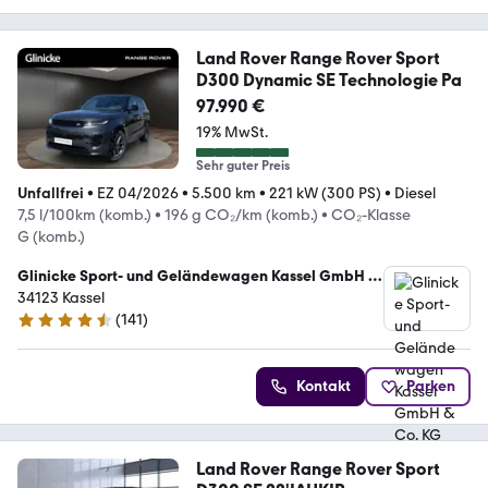
Land Rover Range Rover Sport
D300 Dynamic SE Technologie Pa
97.990 €
19% MwSt.
Sehr guter Preis
Unfallfrei
•
EZ 04/2026
•
5.500 km
•
221 kW (300 PS)
•
Diesel
7,5 l/100km (komb.)
•
196 g CO₂/km (komb.)
•
CO₂-Klasse
G (komb.)
Glinicke Sport- und Geländewagen Kassel GmbH &
Co. KG
34123 Kassel
(
141
)
4.7 Sterne
Kontakt
Parken
Land Rover Range Rover Sport