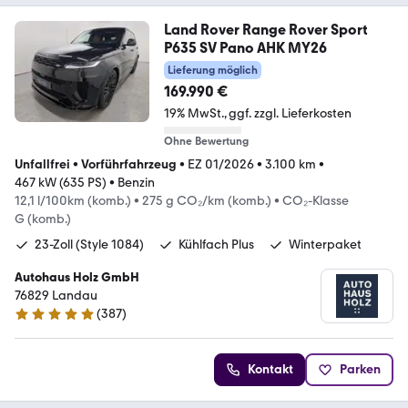
Land Rover Range Rover Sport
P635 SV Pano AHK MY26
Lieferung möglich
169.990 €
19% MwSt.
ggf. zzgl. Lieferkosten
Ohne Bewertung
Unfallfrei
•
Vorführfahrzeug
•
EZ 01/2026
•
3.100 km
•
467 kW (635 PS)
•
Benzin
12,1 l/100km (komb.)
•
275 g CO₂/km (komb.)
•
CO₂-Klasse
G (komb.)
23-Zoll (Style 1084)
Kühlfach Plus
Winterpaket
Autohaus Holz GmbH
76829 Landau
(
387
)
4.8 Sterne
Kontakt
Parken