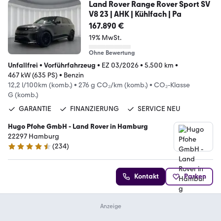
Land Rover Range Rover Sport SV
V8 23 | AHK | Kühlfach | Pa
167.890 €
19% MwSt.
Ohne Bewertung
Unfallfrei
•
Vorführfahrzeug
•
EZ 03/2026
•
5.500 km
•
467 kW (635 PS)
•
Benzin
12,2 l/100km (komb.)
•
276 g CO₂/km (komb.)
•
CO₂-Klasse
G (komb.)
GARANTIE
FINANZIERUNG
SERVICE NEU
Hugo Pfohe GmbH - Land Rover in Hamburg
22297 Hamburg
(
234
)
4.6 Sterne
Kontakt
Parken