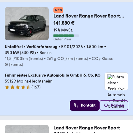
NEU
Land Rover Range Rover Sport
P530 Autobiography Park-Assist
141.880 €
19% MwSt.
Guter Preis
Unfallfrei
•
Vorführfahrzeug
•
EZ 01/2026
•
1.500 km
•
390 kW (530 PS)
•
Benzin
11,5 l/100km (komb.)
•
261 g CO₂/km (komb.)
•
CO₂-Klasse
G (komb.)
Fuhrmeister Exclusive Automobile GmbH & Co. KG
55129 Mainz-Hechtsheim
(
167
)
4.5 Sterne
Kontakt
Parken
Land Rover Range Rover Sport