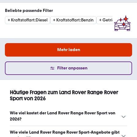
Beliebte passende Filter
+
Kraftstoffart
:
Diesel
+
Kraftstoffart
:
Benzin
+
Getriebe
:
Automat
Mehr laden
Filter anpassen
Häufige Fragen zum Land Rover Range Rover
Sport von 2026
Wie viel kostet der Land Rover Range Rover Sport von
2026?
Ein guter Preis für einen Land Rover Range Rover Sport
Wie viele Land Rover Range Rover Sport-Angebote gibt