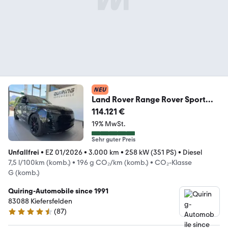
NEU
Land Rover Range Rover Sport
Autobiography/Multimedia/23
114.121 €
19% MwSt.
Sehr guter Preis
Unfallfrei
•
EZ 01/2026
•
3.000 km
•
258 kW (351 PS)
•
Diesel
7,5 l/100km (komb.)
•
196 g CO₂/km (komb.)
•
CO₂-Klasse
G (komb.)
Quiring-Automobile since 1991
83088 Kiefersfelden
(
87
)
4.7 Sterne