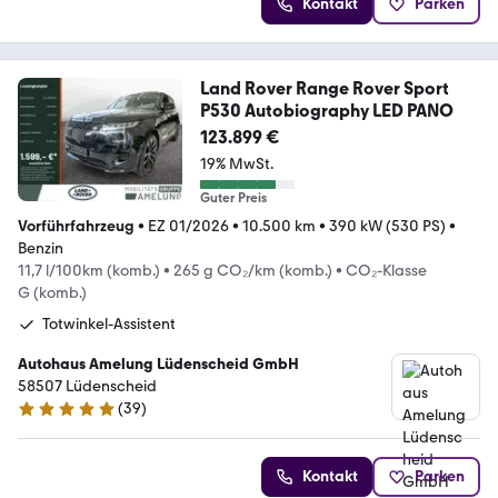
Kontakt
Parken
Land Rover Range Rover Sport
P530 Autobiography LED PANO
123.899 €
19% MwSt.
Guter Preis
Vorführfahrzeug
•
EZ 01/2026
•
10.500 km
•
390 kW (530 PS)
•
Benzin
11,7 l/100km (komb.)
•
265 g CO₂/km (komb.)
•
CO₂-Klasse
G (komb.)
Totwinkel-Assistent
Autohaus Amelung Lüdenscheid GmbH
58507 Lüdenscheid
(
39
)
4.9 Sterne
Kontakt
Parken