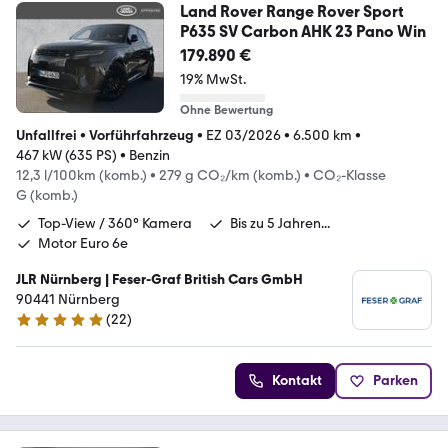
Land Rover Range Rover Sport
P635 SV Carbon AHK 23 Pano Win
179.890 €
19% MwSt.
Ohne Bewertung
Unfallfrei
•
Vorführfahrzeug
•
EZ 03/2026
•
6.500 km
•
467 kW (635 PS)
•
Benzin
12,3 l/100km (komb.)
•
279 g CO₂/km (komb.)
•
CO₂-Klasse
G (komb.)
Top-View / 360° Kamera
Bis zu 5 Jahren...
Motor Euro 6e
JLR Nürnberg | Feser-Graf British Cars GmbH
90441 Nürnberg
(
22
)
5 Sterne
Kontakt
Parken