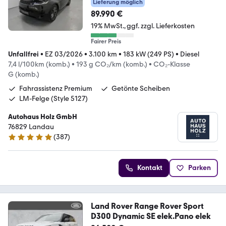
Lieferung möglich
89.990 €
19% MwSt.
ggf. zzgl. Lieferkosten
Fairer Preis
Unfallfrei
•
EZ 03/2026
•
3.100 km
•
183 kW (249 PS)
•
Diesel
7,4 l/100km (komb.)
•
193 g CO₂/km (komb.)
•
CO₂-Klasse
G (komb.)
Fahrassistenz Premium
Getönte Scheiben
LM-Felge (Style 5127)
Autohaus Holz GmbH
76829 Landau
(
387
)
4.8 Sterne
Kontakt
Parken
Land Rover Range Rover Sport
D300 Dynamic SE elek.Pano elek