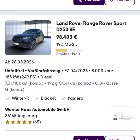
Land Rover Range Rover Sport
D250 SE
98.400 €
19% MwSt.
Erhöhter Preis
Ab 28.08.2026
Unfallfrei
•
Vorführfahrzeug
•
EZ 04/2026
•
8.000 km
•
183 kW (249 PS)
•
Diesel
7,3 l/100km (komb.)
•
192 g CO₂/km (komb.)
•
CO₂-Klasse
G (komb.)
Winter-P.
Black-P.
Kamera
Werner Haas Automobile GmbH
86165 Augsburg
(
65
)
4.8 Sterne