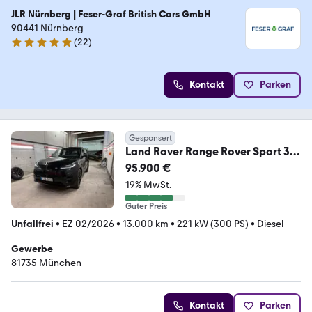
JLR Nürnberg | Feser-Graf British Cars GmbH
90441 Nürnberg
(
22
)
5 Sterne
Kontakt
Parken
Gesponsert
Land Rover Range Rover Sport 3.0
D300 HSE MWST/VAT
95.900 €
19% MwSt.
Guter Preis
Unfallfrei
•
EZ 02/2026
•
13.000 km
•
221 kW (300 PS)
•
Diesel
Gewerbe
81735 München
Kontakt
Parken