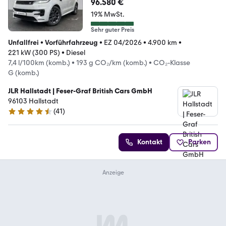
96.580 €
19% MwSt.
Sehr guter Preis
Unfallfrei
•
Vorführfahrzeug
•
EZ 04/2026
•
4.900 km
•
221 kW (300 PS)
•
Diesel
7,4 l/100km (komb.)
•
193 g CO₂/km (komb.)
•
CO₂-Klasse
G (komb.)
JLR Hallstadt | Feser-Graf British Cars GmbH
96103 Hallstadt
(
41
)
4.5 Sterne
Kontakt
Parken