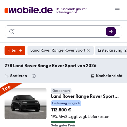
Filter
Land Rover Range Rover Sport
Erstzulassung: 
278 Land Rover Range Rover Sport von 2026
Sortieren
Kachelansicht
Top
Gesponsert
Land Rover Range Rover Sport
P460e Hybrid Dynamic HSE -22%
Lieferung möglich
112.800 €
19% MwSt.
ggf. zzgl. Lieferkosten
Sehr guter Preis