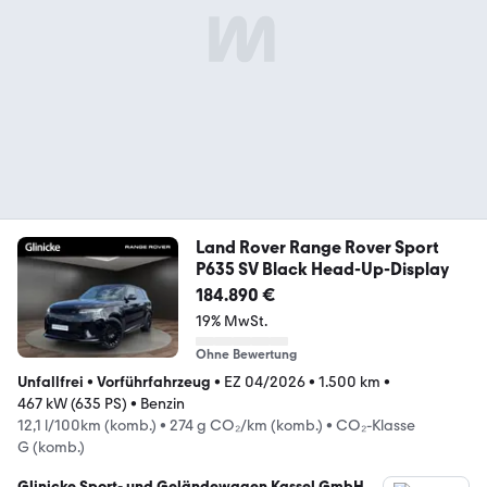
Land Rover Range Rover Sport
P635 SV Black Head-Up-Display
184.890 €
19% MwSt.
Ohne Bewertung
Unfallfrei
•
Vorführfahrzeug
•
EZ 04/2026
•
1.500 km
•
467 kW (635 PS)
•
Benzin
12,1 l/100km (komb.)
•
274 g CO₂/km (komb.)
•
CO₂-Klasse
G (komb.)
Glinicke Sport- und Geländewagen Kassel GmbH &