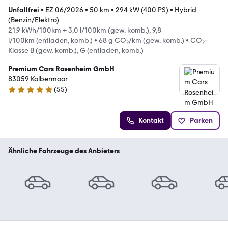
Unfallfrei
•
EZ 06/2026
•
50 km
•
294 kW (400 PS)
•
Hybrid
(Benzin/Elektro)
21,9 kWh/100km + 3,0 l/100km (gew. komb.), 9,8
l/100km (entladen, komb.)
•
68 g CO₂/km (gew. komb.)
•
CO₂-
Klasse B (gew. komb.), G (entladen, komb.)
Premium Cars Rosenheim GmbH
83059 Kolbermoor
(
55
)
4.9 Sterne
Kontakt
Parken
Ähnliche Fahrzeuge des Anbieters