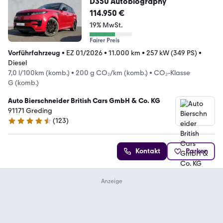
D350 Autobiography
114.950 €
19% MwSt.
Fairer Preis
Vorführfahrzeug
•
EZ 01/2026
•
11.000 km
•
257 kW (349 PS)
•
Diesel
7,0 l/100km (komb.)
•
200 g CO₂/km (komb.)
•
CO₂-Klasse
G (komb.)
Auto Bierschneider British Cars GmbH & Co. KG
91171 Greding
(
123
)
4.3 Sterne
Kontakt
Parken