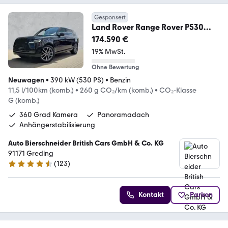
Gesponsert
Land Rover Range Rover P530
LWB HSE
174.590 €
19% MwSt.
Ohne Bewertung
Neuwagen
•
390 kW (530 PS)
•
Benzin
11,5 l/100km (komb.)
•
260 g CO₂/km (komb.)
•
CO₂-Klasse
G (komb.)
360 Grad Kamera
Panoramadach
Anhängerstabilisierung
Auto Bierschneider British Cars GmbH & Co. KG
91171 Greding
(
123
)
4.3 Sterne
Kontakt
Parken