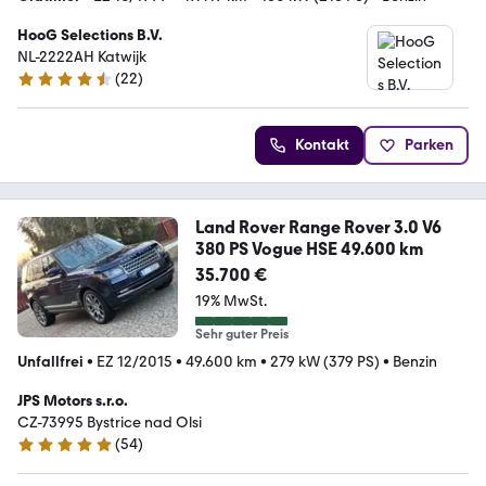
HooG Selections B.V.
NL-2222AH Katwijk
(
22
)
4.3 Sterne
Kontakt
Parken
Land Rover Range Rover 3.0 V6
380 PS Vogue HSE 49.600 km
35.700 €
19% MwSt.
Sehr guter Preis
Unfallfrei
•
EZ 12/2015
•
49.600 km
•
279 kW (379 PS)
•
Benzin
JPS Motors s.r.o.
CZ-73995 Bystrice nad Olsi
(
54
)
4.8 Sterne