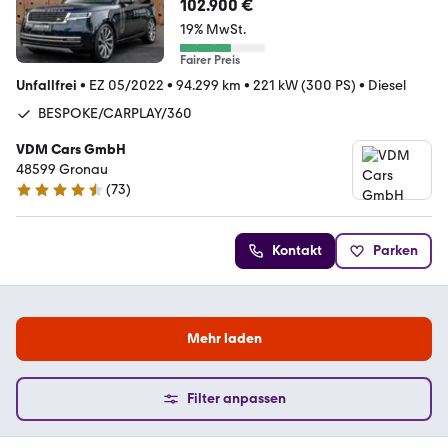
*BESPOKE*CARPLAY*PANO*360*
102.900 €
19% MwSt.
Fairer Preis
Unfallfrei
•
EZ 05/2022
•
94.299 km
•
221 kW (300 PS)
•
Diesel
BESPOKE/CARPLAY/360
VDM Cars GmbH
48599 Gronau
(
73
)
4.7 Sterne
Kontakt
Parken
Mehr laden
Filter anpassen