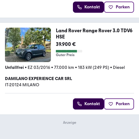
Kontakt
Parken
Land Rover Range Rover 3.0 TDV6
HSE
39.900 €
Guter Preis
Unfallfrei
•
EZ 03/2016
•
77.000 km
•
183 kW (249 PS)
•
Diesel
DAMILANO EXPERIENCE CAR SRL
IT-20124 MILANO
Kontakt
Parken