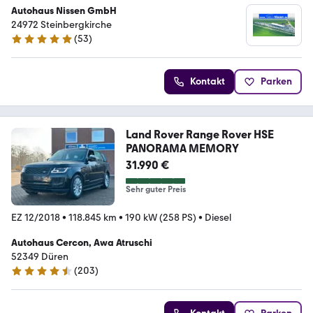
Autohaus Nissen GmbH
24972 Steinbergkirche
(
53
)
4.9 Sterne
Kontakt
Parken
Land Rover Range Rover HSE
PANORAMA MEMORY
31.990 €
Sehr guter Preis
EZ 12/2018
•
118.845 km
•
190 kW (258 PS)
•
Diesel
Autohaus Cercon, Awa Atruschi
52349 Düren
(
203
)
4.7 Sterne