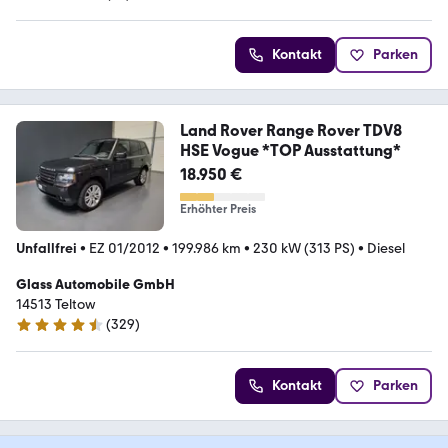
4.1 Sterne
Kontakt
Parken
Land Rover Range Rover TDV8
HSE Vogue *TOP Ausstattung*
18.950 €
Erhöhter Preis
Unfallfrei
•
EZ 01/2012
•
199.986 km
•
230 kW (313 PS)
•
Diesel
Glass Automobile GmbH
14513 Teltow
(
329
)
4.4 Sterne
Kontakt
Parken