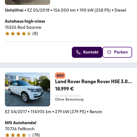
Unfallfrei
•
EZ 05/2018
•
156.000 km
•
190 kW (258 PS)
•
Diesel
Autohaus high-class
15526 Bad Saarow
(
8
)
4.4 Sterne
Kontakt
Parken
NEU
Land Rover Range Rover HSE 3.0
*USA IMPORT*
18.999 €
Ohne Bewertung
EZ 04/2017
•
114.935 km
•
279 kW (379 PS)
•
Benzin
MG Autohandel
70736 Fellbach
(
78
)