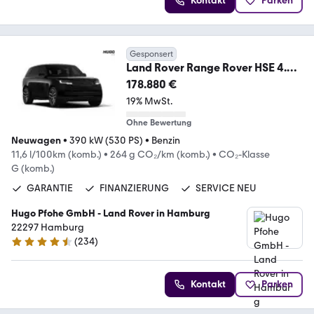
Kontakt
Parken
Gesponsert
Land Rover Range Rover HSE 4.4
P530 Lang
178.880 €
19% MwSt.
Ohne Bewertung
Neuwagen
•
390 kW (530 PS)
•
Benzin
11,6 l/100km (komb.)
•
264 g CO₂/km (komb.)
•
CO₂-Klasse
G (komb.)
GARANTIE
FINANZIERUNG
SERVICE NEU
Hugo Pfohe GmbH - Land Rover in Hamburg
22297 Hamburg
(
234
)
4.6 Sterne
Kontakt
Parken