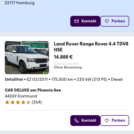
22117 Hamburg
Kontakt
Parken
Land Rover Range Rover 4.4 TDV8
HSE
14.888 €
Ohne Bewertung
Unfallfrei
•
EZ 03/2011
•
175.000 km
•
230 kW (313 PS)
•
Diesel
CAR DELUXE am Phoenix-See
44269 Dortmund
(
264
)
4.7 Sterne
Kontakt
Parken