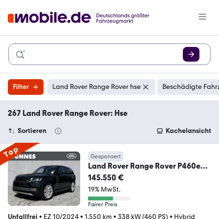
Filter
Land Rover Range Rover hse
Beschädigte Fahr
267 Land Rover Range Rover: Hse
Sortieren
Kachelansicht
Top
Gesponsert
Land Rover Range Rover P460e
HSE
145.550 €
19% MwSt.
Fairer Preis
Unfallfrei
•
EZ 10/2024
•
1.550 km
•
338 kW (460 PS)
•
Hybrid