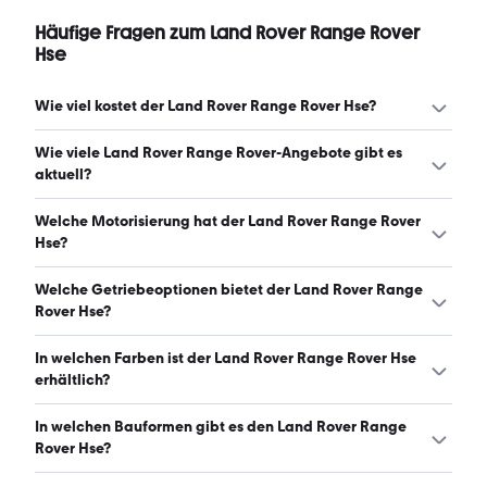
Häufige Fragen zum Land Rover Range Rover
Hse
Wie viel kostet der Land Rover Range Rover Hse?
Ein guter Preis für einen Land Rover Range Rover Hse liegt
Wie viele Land Rover Range Rover-Angebote gibt es
zwischen 113.737 € und 164.740 €. Leasingangebote
aktuell?
starten ab 1.534 € monatlich. (Stand: 7.8.2026)
Es gibt insgesamt 267 Land Rover Range Rover bei
Welche Motorisierung hat der Land Rover Range Rover
mobile.de, davon 196 Gebraucht- und 71 Neuwagen.
Hse?
(Stand: 7.8.2026)
Der Land Rover Range Rover Hse hat Leistungen zwischen
Welche Getriebeoptionen bietet der Land Rover Range
220 und 551 PS. (Stand: 7.8.2026)
Rover Hse?
Der Land Rover Range Rover Hse ist mit automatischem
In welchen Farben ist der Land Rover Range Rover Hse
und halbautomatischem Getriebe erhältlich. (Stand:
erhältlich?
7.8.2026)
Den Land Rover Range Rover Hse gibt es in folgenden
In welchen Bauformen gibt es den Land Rover Range
Farben: schwarz, grau, grün, blau, weiß, gold, silber,
Rover Hse?
beige, rot, braun und gelb. Die häufigste Farbe ist