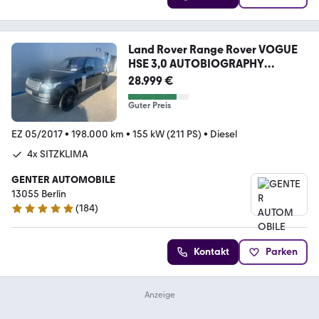
Land Rover Range Rover VOGUE
HSE 3,0 AUTOBIOGRAPHY
KEYLESS
28.999 €
Guter Preis
EZ 05/2017
•
198.000 km
•
155 kW (211 PS)
•
Diesel
4x SITZKLIMA
GENTER AUTOMOBILE
13055 Berlin
(
184
)
4.9 Sterne
Kontakt
Parken