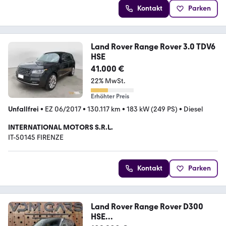
Kontakt
Parken
Land Rover Range Rover 3.0 TDV6
HSE
41.000 €
22% MwSt.
Erhöhter Preis
Unfallfrei
•
EZ 06/2017
•
130.117 km
•
183 kW (249 PS)
•
Diesel
INTERNATIONAL MOTORS S.R.L.
IT-50145 FIRENZE
Kontakt
Parken
Land Rover Range Rover D300
HSE