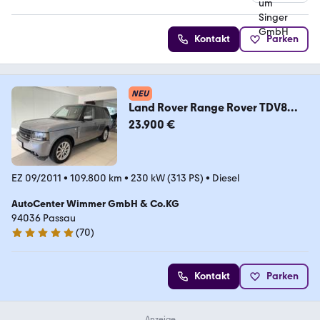
Kontakt
Parken
NEU
Land Rover Range Rover TDV8
HSE Bluetooth Navi Vollleder
23.900 €
EZ 09/2011
•
109.800 km
•
230 kW (313 PS)
•
Diesel
AutoCenter Wimmer GmbH & Co.KG
94036 Passau
(
70
)
4.9 Sterne
Kontakt
Parken