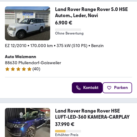
Land Rover Range Rover 5.0 HSE
Autom., Leder, Navi
6.900 €
Ohne Bewertung
EZ 12/2010
•
170.000 km
•
375 kW (510 PS)
•
Benzin
Auto Waizmann
88630 Pfullendorf-Gaisweiler
(
40
)
5 Sterne
Kontakt
Parken
Land Rover Range Rover HSE
LUFT-LED-360 KAMERA-CARPLAY
37.990 €
Erhöhter Preis