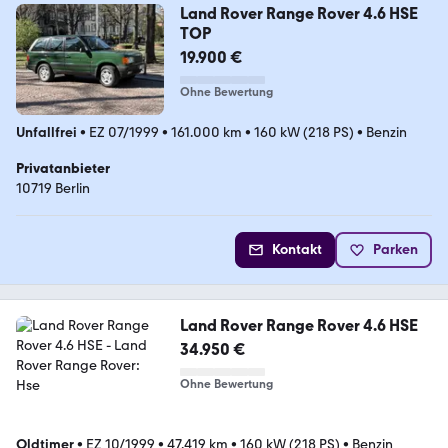
Land Rover Range Rover 4.6 HSE
TOP
19.900 €
Ohne Bewertung
Unfallfrei
•
EZ 07/1999
•
161.000 km
•
160 kW (218 PS)
•
Benzin
Privatanbieter
10719 Berlin
Kontakt
Parken
Land Rover Range Rover 4.6 HSE
34.950 €
Ohne Bewertung
Oldtimer
•
EZ 10/1999
•
47.419 km
•
160 kW (218 PS)
•
Benzin