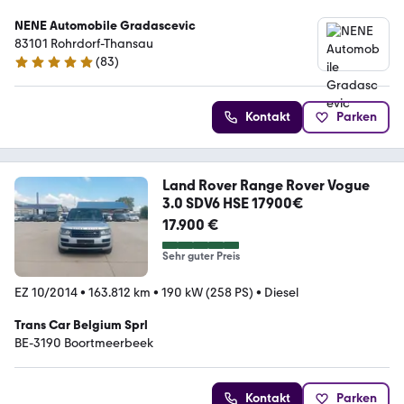
NENE Automobile Gradascevic
83101 Rohrdorf-Thansau
(
83
)
4.8 Sterne
Kontakt
Parken
Land Rover Range Rover Vogue
3.0 SDV6 HSE 17900€
17.900 €
Sehr guter Preis
EZ 10/2014
•
163.812 km
•
190 kW (258 PS)
•
Diesel
Trans Car Belgium Sprl
BE-3190 Boortmeerbeek
Kontakt
Parken