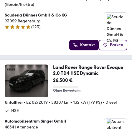
(Benzin/Elektro)
Scuderia Dünnes GmbH & Co KG
93059 Regensburg
(
123
)
4.8 Sterne
Kontakt
Parken
Land Rover Range Rover Evoque
2.0 TD4 HSE Dynamic
26.500 €
Ohne Bewertung
Unfallfrei
•
EZ 02/2019
•
58.107 km
•
132 kW (179 PS)
•
Diesel
HSE
Automobilzentrum Singer GmbH
48341 Altenberge