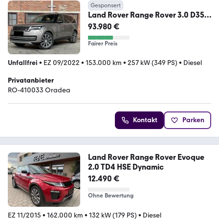
Gesponsert
Land Rover Range Rover 3.0 D350
HSE HSE
93.980 €
Fairer Preis
Unfallfrei
•
EZ 09/2022
•
153.000 km
•
257 kW (349 PS)
•
Diesel
Privatanbieter
RO-410033 Oradea
Kontakt
Parken
Land Rover Range Rover Evoque
2.0 TD4 HSE Dynamic
12.490 €
Ohne Bewertung
EZ 11/2015
•
162.000 km
•
132 kW (179 PS)
•
Diesel