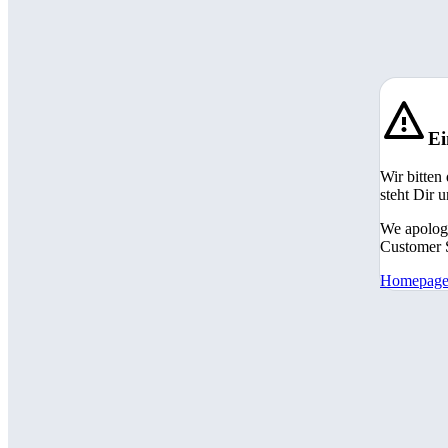
Ei
Wir bitten
steht Dir 
We apologi
Customer S
Homepag