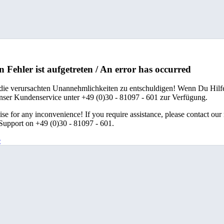
n Fehler ist aufgetreten / An error has occurred
 die verursachten Unannehmlichkeiten zu entschuldigen! Wenn Du Hilfe
unser Kundenservice unter +49 (0)30 - 81097 - 601 zur Verfügung.
se for any inconvenience! If you require assistance, please contact our
upport on +49 (0)30 - 81097 - 601.
e