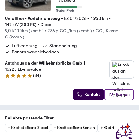
19% MwSt.
Guter Preis
Unfallfrei
•
Vorführfahrzeug
•
EZ 01/2026
•
4.950 km
•
147 kW (200 PS)
•
Diesel
9,0 l/100km (komb.)
•
236 g CO₂/km (komb.)
•
CO₂-Klasse
G (komb.)
Luftfederung
Standheizung
Panoramaschiebedach
Autohaus an der Wilhelmsbrücke GmbH
16225 Eberswalde
(
84
)
4.8 Sterne
Kontakt
Parken
Beliebte passende Filter
+
Kraftstoffart
:
Diesel
+
Kraftstoffart
:
Benzin
+
Getriebe
:
Automat