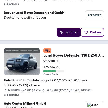
G (komb.)
Jaguar Land Rover Deutschland GmbH
Deutschlandweit verfügbar
Kontakt
Parken
NEU
Land Rover Defender 110 D250 X-
Dynamic
93.900 €
SE*AHK*WINTERP*PANO*
19% MwSt.
Fairer Preis
Unfallfrei
•
Vorführfahrzeug
•
EZ 04/2026
•
3.500 km
•
183 kW (249 PS)
•
Diesel
9,1 l/100km (komb.)
•
239 g CO₂/km (komb.)
•
CO₂-Klasse
G (komb.)
Auto Center Milinski GmbH