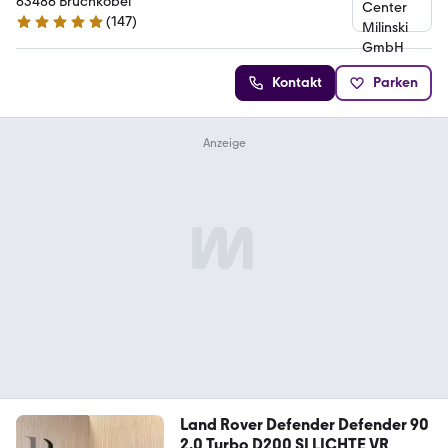
63486 Bruchköbel
(
147
)
4.9 Sterne
Kontakt
Parken
Land Rover Defender Defender 90
2.0 Turbo D200 S| LICHTE VR