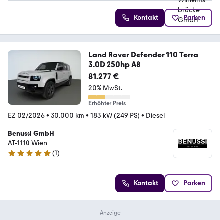
Kontakt
Parken
Land Rover Defender 110 Terra
3.0D 250hp A8
81.277 €
20% MwSt.
Erhöhter Preis
EZ 02/2026
•
30.000 km
•
183 kW (249 PS)
•
Diesel
Benussi GmbH
AT-1110 Wien
(
1
)
5 Sterne
Kontakt
Parken