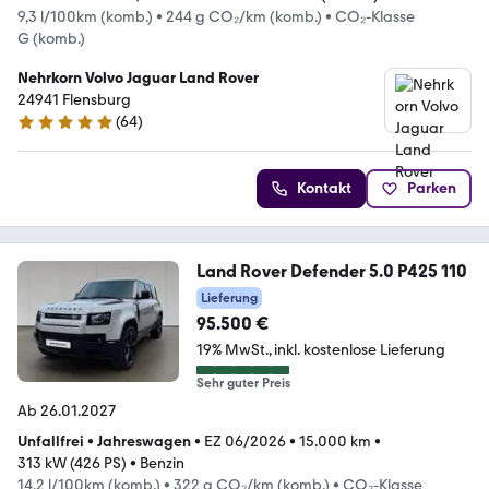
9,3 l/100km (komb.)
•
244 g CO₂/km (komb.)
•
CO₂-Klasse
G (komb.)
Nehrkorn Volvo Jaguar Land Rover
24941 Flensburg
(
64
)
4.8 Sterne
Kontakt
Parken
Land Rover Defender 5.0 P425 110
Lieferung
95.500 €
19% MwSt.
inkl. kostenlose Lieferung
Sehr guter Preis
Ab 26.01.2027
Unfallfrei
•
Jahreswagen
•
EZ 06/2026
•
15.000 km
•
313 kW (426 PS)
•
Benzin
14,2 l/100km (komb.)
•
322 g CO₂/km (komb.)
•
CO₂-Klasse