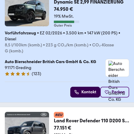
Dynamic SE 2,99 FINANZIERUNG
74.950 €
19% MwSt.
Guter Preis
Vorführfahrzeug
•
EZ 02/2026
•
3.500 km
•
147 kW (200 PS)
•
Diesel
8,5 l/100km (komb.)
•
223 g CO₂/km (komb.)
•
CO₂-Klasse
G (komb.)
Auto Bierschneider British Cars GmbH & Co. KG
91171 Greding
(
123
)
4.3 Sterne
Kontakt
Parken
NEU
Land Rover Defender 110 D200 S
Luftfederung/Standheizung
77.151 €