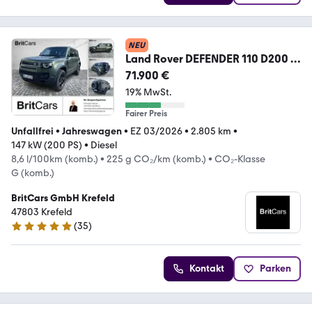
NEU
Land Rover DEFENDER 110 D200 S
3.0 AHK 360 ACC Winter
71.900 €
19% MwSt.
Fairer Preis
Unfallfrei
•
Jahreswagen
•
EZ 03/2026
•
2.805 km
•
147 kW (200 PS)
•
Diesel
8,6 l/100km (komb.)
•
225 g CO₂/km (komb.)
•
CO₂-Klasse
G (komb.)
BritCars GmbH Krefeld
47803 Krefeld
(
35
)
4.8 Sterne
Kontakt
Parken