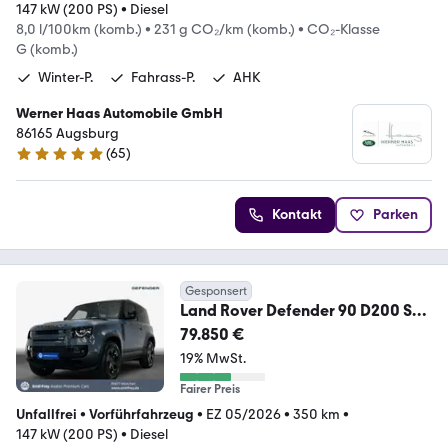
147 kW (200 PS)
•
Diesel
8,0 l/100km (komb.)
•
231 g CO₂/km (komb.)
•
CO₂-Klasse
G (komb.)
Winter-P.
Fahrass-P.
AHK
Werner Haas Automobile GmbH
86165 Augsburg
(
65
)
4.8 Sterne
Kontakt
Parken
Gesponsert
Land Rover Defender 90 D200 S
147 kW, 3-türig (Diesel)
79.850 €
19% MwSt.
Fairer Preis
Unfallfrei
•
Vorführfahrzeug
•
EZ 05/2026
•
350 km
•
147 kW (200 PS)
•
Diesel