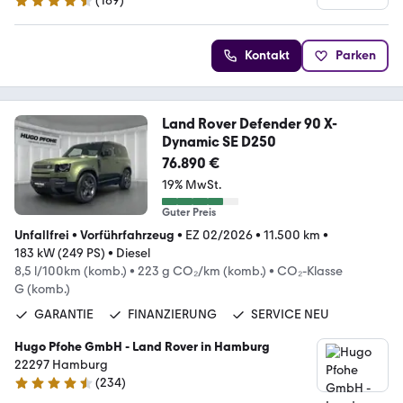
(
169
)
4.4 Sterne
Kontakt
Parken
Land Rover Defender 90 X-
Dynamic SE D250
76.890 €
19% MwSt.
Guter Preis
Unfallfrei
•
Vorführfahrzeug
•
EZ 02/2026
•
11.500 km
•
183 kW (249 PS)
•
Diesel
8,5 l/100km (komb.)
•
223 g CO₂/km (komb.)
•
CO₂-Klasse
G (komb.)
GARANTIE
FINANZIERUNG
SERVICE NEU
Hugo Pfohe GmbH - Land Rover in Hamburg
22297 Hamburg
(
234
)
4.6 Sterne