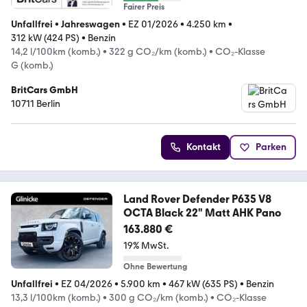
Fairer Preis
Unfallfrei
•
Jahreswagen
•
EZ 01/2026
•
4.250 km
•
312 kW (424 PS)
•
Benzin
14,2 l/100km (komb.)
•
322 g CO₂/km (komb.)
•
CO₂-Klasse
G (komb.)
BritCars GmbH
10711 Berlin
Kontakt
Parken
Land Rover Defender P635 V8
OCTA Black 22" Matt AHK Pano
163.880 €
19% MwSt.
Ohne Bewertung
Unfallfrei
•
EZ 04/2026
•
5.900 km
•
467 kW (635 PS)
•
Benzin
13,3 l/100km (komb.)
•
300 g CO₂/km (komb.)
•
CO₂-Klasse