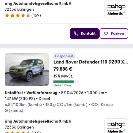
ahg Autohandelsgesellschaft mbH
72336 Balingen
(
169
)
4.4 Sterne
Kontakt
Parken
Gesponsert
Land Rover Defender 110 D200 X-
DYNAMIC SE PANODACH AHK
79.888 €
BLAC
19% MwSt.
Guter Preis
Unfallfrei
•
Vorführfahrzeug
•
EZ 04/2026
•
1.000 km
•
147 kW (200 PS)
•
Diesel
6,8 l/100km (komb.)
•
180 g CO₂/km (komb.)
•
CO₂-Klasse
G (komb.)
ahg Autohandelsgesellschaft mbH
72336 Balingen