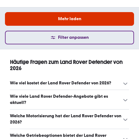
Mehr laden
Filter anpassen
Häufige Fragen zum Land Rover Defender von
2026
Wie viel kostet der Land Rover Defender von 2026?
Ein guter Preis für einen Land Rover Defender von 2026
Wie viele Land Rover Defender-Angebote gibt es
liegt zwischen 82.885 € und 106.150 €. Leasingangebote
aktuell?
starten ab 499 € monatlich. (Stand: 6.8.2026)
Es gibt insgesamt 339 Land Rover Defender bei
Welche Motorisierung hat der Land Rover Defender von
mobile.de, davon 339 Gebraucht- und 0 Neuwagen.
2026?
(Stand: 6.8.2026)
Der Land Rover Defender von 2026 hat Leistungen
Welche Getriebeoptionen bietet der Land Rover