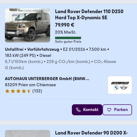
Land Rover Defender 110 D250
Hard Top X-Dynamic SE
79.990 €
20% MwSt.
Sehr guter Preis
Unfallfrei
•
Vorführfahrzeug
•
EZ 01/2026
•
7.500 km
•
183 kW (249 PS)
•
Diesel
8,7 l/100km (komb.)
•
228 g CO₂/km (komb.)
•
CO₂-Klasse
G (komb.)
AUTOHAUS UNTERBERGER GmbH (BMW
Vertragshändler)
83209 Prien am Chiemsee
(
132
)
4.4 Sterne
Kontakt
Parken
Land Rover Defender 90 D200 X-