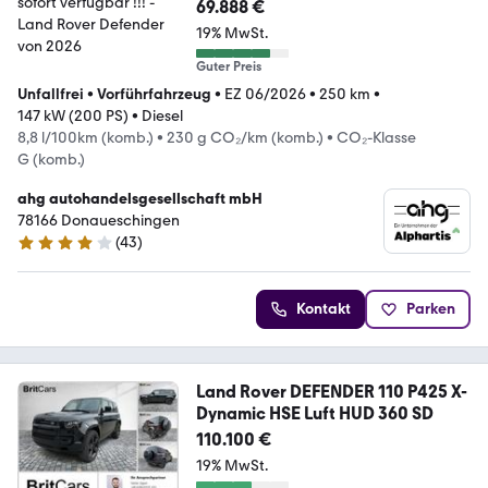
69.888 €
19% MwSt.
Guter Preis
Unfallfrei
•
Vorführfahrzeug
•
EZ 06/2026
•
250 km
•
147 kW (200 PS)
•
Diesel
8,8 l/100km (komb.)
•
230 g CO₂/km (komb.)
•
CO₂-Klasse
G (komb.)
ahg autohandelsgesellschaft mbH
78166 Donaueschingen
(
43
)
4.2 Sterne
Kontakt
Parken
Land Rover DEFENDER 110 P425 X-
Dynamic HSE Luft HUD 360 SD
110.100 €
19% MwSt.