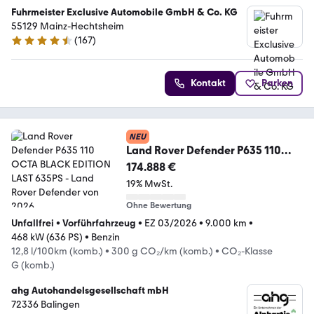
Fuhrmeister Exclusive Automobile GmbH & Co. KG
55129 Mainz-Hechtsheim
(
167
)
4.5 Sterne
Kontakt
Parken
NEU
Land Rover Defender P635 110
OCTA BLACK EDITION LAST 635PS
174.888 €
19% MwSt.
Ohne Bewertung
Unfallfrei
•
Vorführfahrzeug
•
EZ 03/2026
•
9.000 km
•
468 kW (636 PS)
•
Benzin
12,8 l/100km (komb.)
•
300 g CO₂/km (komb.)
•
CO₂-Klasse
G (komb.)
ahg Autohandelsgesellschaft mbH
72336 Balingen