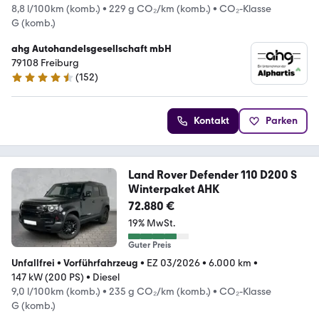
8,8 l/100km (komb.)
•
229 g CO₂/km (komb.)
•
CO₂-Klasse
G (komb.)
ahg Autohandelsgesellschaft mbH
79108 Freiburg
(
152
)
4.6 Sterne
Kontakt
Parken
Land Rover Defender 110 D200 S
Winterpaket AHK
72.880 €
19% MwSt.
Guter Preis
Unfallfrei
•
Vorführfahrzeug
•
EZ 03/2026
•
6.000 km
•
147 kW (200 PS)
•
Diesel
9,0 l/100km (komb.)
•
235 g CO₂/km (komb.)
•
CO₂-Klasse
G (komb.)