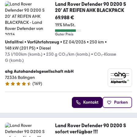
Land Rover Defender 90 D200 S
20' AT REIFEN AHK BLACKPACK
69.988 €
19% MwSt.
Guter Preis
Unfallfrei
•
Vorführfahrzeug
•
EZ 04/2026
•
250 km
•
148 kW (201 PS)
•
Diesel
7,5 l/100km (komb.)
•
230 g CO₂/km (komb.)
•
CO₂-Klasse
G (komb.)
ahg Autohandelsgesellschaft mbH
72336 Balingen
(
169
)
4.4 Sterne
Kontakt
Parken
Land Rover Defender 90 D200 S
sofort verfügbar !!!