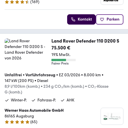
(
169
)
4.4 Sterne
Kontakt
Parken
Land Rover Defender 110 D200 S
75.500 €
19% MwSt.
Fairer Preis
Unfallfrei
•
Vorführfahrzeug
•
EZ 03/2026
•
8.000 km
•
147 kW (200 PS)
•
Diesel
8,9 l/100km (komb.)
•
234 g CO₂/km (komb.)
•
CO₂-Klasse
G (komb.)
Winter-P.
Fahrass-P.
AHK
Werner Haas Automobile GmbH
86165 Augsburg
(
65
)
4.8 Sterne