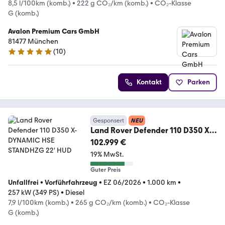
8,5 l/100km (komb.)
•
222 g CO₂/km (komb.)
•
CO₂-Klasse
G (komb.)
Avalon Premium Cars GmbH
81477 München
(
10
)
5 Sterne
Kontakt
Parken
Gesponsert
NEU
Land Rover Defender 110 D350 X-
DYNAMIC HSE STANDHZG 22' HUD
102.999 €
19% MwSt.
Guter Preis
Unfallfrei
•
Vorführfahrzeug
•
EZ 06/2026
•
1.000 km
•
257 kW (349 PS)
•
Diesel
7,9 l/100km (komb.)
•
265 g CO₂/km (komb.)
•
CO₂-Klasse
G (komb.)