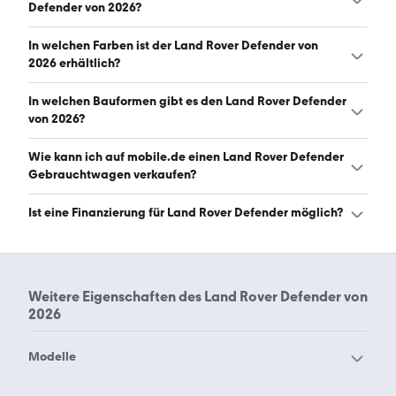
zwischen 200 und 635 PS. (Stand: 6.8.2026)
Defender von 2026?
Der Land Rover Defender von 2026 ist mit automatischem
In welchen Farben ist der Land Rover Defender von
und manuellem Getriebe erhältlich. (Stand: 6.8.2026)
2026 erhältlich?
Den Land Rover Defender von 2026 gibt es in folgenden
In welchen Bauformen gibt es den Land Rover Defender
Farben: grau, schwarz, grün, blau, braun, weiß, gelb,
von 2026?
silber und orange. Die häufigste Farbe ist grau. (Stand:
6.8.2026)
Den Land Rover Defender von 2026 gibt es in folgenden
Wie kann ich auf mobile.de einen Land Rover Defender
Bauformen: SUV. (Stand: 6.8.2026)
Gebrauchtwagen verkaufen?
Alle Informationen zum Verkauf an mobile.de-
Ist eine Finanzierung für Land Rover Defender möglich?
Ankaufstationen oder per Inserat auf mobile.de gibt es
auf unserer
Auto verkaufen
Seite.
Ja, ein Großteil der Angebote auf mobile.de kann
entweder über den Händler oder einen Autokredit
finanziert werden. Die ungefähre Rate kann auf der
Weitere Eigenschaften des
Land Rover Defender von
jeweiligen Angebotsseite berechnet werden.
2026
Modelle
Land Rover Discovery