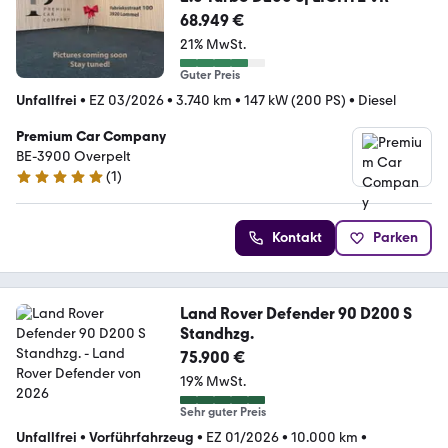
68.949 €
21% MwSt.
Guter Preis
Unfallfrei
•
EZ 03/2026
•
3.740 km
•
147 kW (200 PS)
•
Diesel
Premium Car Company
BE-3900 Overpelt
(
1
)
5 Sterne
Kontakt
Parken
Land Rover Defender 90 D200 S
Standhzg.
75.900 €
19% MwSt.
Sehr guter Preis
Unfallfrei
•
Vorführfahrzeug
•
EZ 01/2026
•
10.000 km
•