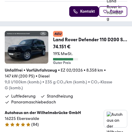
Kontakt
Parken
NEU
Land Rover Defender 110 D200 S
Luftfederung/Standheizung
74.151 €
19% MwSt.
Guter Preis
Unfallfrei
•
Vorführfahrzeug
•
EZ 02/2026
•
8.358 km
•
147 kW (200 PS)
•
Diesel
9,0 l/100km (komb.)
•
235 g CO₂/km (komb.)
•
CO₂-Klasse
G (komb.)
Luftfederung
Standheizung
Panoramaschiebedach
Autohaus an der Wilhelmsbrücke GmbH
16225 Eberswalde
(
84
)
4.8 Sterne