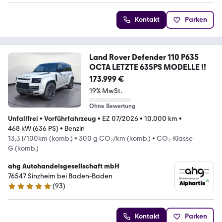
Kontakt
Parken
Land Rover Defender 110 P635
OCTA LETZTE 635PS MODELLE !!
173.999 €
19% MwSt.
Ohne Bewertung
Unfallfrei
•
Vorführfahrzeug
•
EZ 07/2026
•
10.000 km
•
468 kW (636 PS)
•
Benzin
13,3 l/100km (komb.)
•
300 g CO₂/km (komb.)
•
CO₂-Klasse
G (komb.)
ahg Autohandelsgesellschaft mbH
76547 Sinzheim bei Baden-Baden
(
93
)
4.8 Sterne
Kontakt
Parken