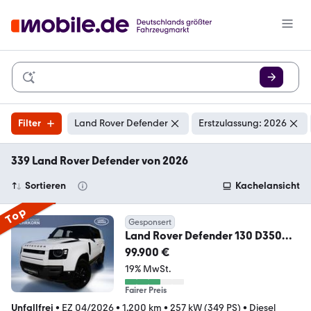
Filter
Land Rover Defender
Erstzulassung: 2026
339 Land Rover Defender von 2026
Sortieren
Kachelansicht
Top
Gesponsert
Land Rover Defender 130 D350
Outbound
99.900 €
19% MwSt.
Fairer Preis
Unfallfrei
•
EZ 04/2026
•
1.200 km
•
257 kW (349 PS)
•
Diesel