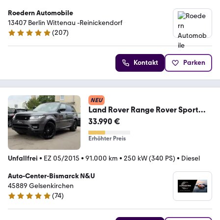
Roedern Automobile
13407 Berlin Wittenau -Reinickendorf
(
207
)
4.8 Sterne
Kontakt
Parken
NEU
Land Rover Range Rover Sport
HSE Dynamic*PANO*KEYLESS*R-
33.990 €
KAM
Erhöhter Preis
Unfallfrei
•
EZ 05/2015
•
91.000 km
•
250 kW (340 PS)
•
Diesel
Auto-Center-Bismarck N&U
45889 Gelsenkirchen
(
74
)
5 Sterne