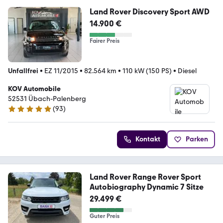
Land Rover Discovery Sport AWD
14.900 €
Fairer Preis
Unfallfrei
•
EZ 11/2015
•
82.564 km
•
110 kW (150 PS)
•
Diesel
KOV Automobile
52531 Übach-Palenberg
(
93
)
4.8 Sterne
Kontakt
Parken
Land Rover Range Rover Sport
Autobiography Dynamic 7 Sitze
29.499 €
Guter Preis