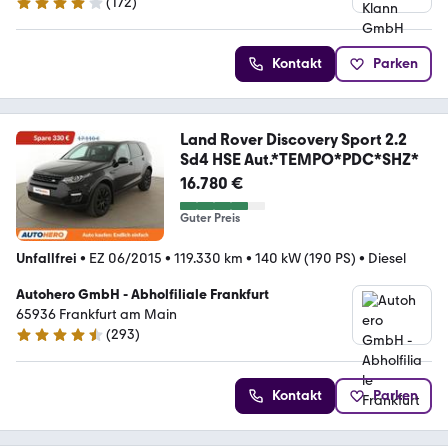
(
172
)
4 Sterne
Kontakt
Parken
Land Rover Discovery Sport 2.2
Sd4 HSE Aut.*TEMPO*PDC*SHZ*
16.780 €
Guter Preis
Unfallfrei
•
EZ 06/2015
•
119.330 km
•
140 kW (190 PS)
•
Diesel
Autohero GmbH - Abholfiliale Frankfurt
65936 Frankfurt am Main
(
293
)
4.6 Sterne
Kontakt
Parken