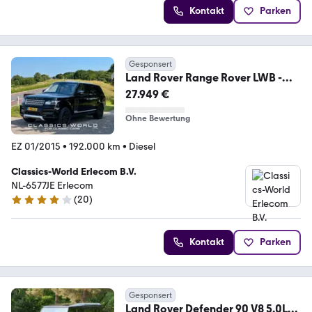
Kontakt
Parken
Gesponsert
Land Rover Range Rover LWB -
Autobiography - Zwart Metallic
27.949 €
Ohne Bewertung
EZ 01/2015
•
192.000 km
•
Diesel
Classics-World Erlecom B.V.
NL-6577JE Erlecom
(
20
)
3.8 Sterne
Kontakt
Parken
Gesponsert
Land Rover Defender 90 V8 5.0L