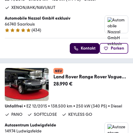
XENON/AHK/NAVI/AUT
Automobile Nazzal GmbH exklusiv
66740 Saarlouis
(
434
)
4.8 Sterne
Kontakt
Parken
NEU
Land Rover Range Rover Vogue
PANO-SOFTC-KEYGO-MEMORY-
28.990 €
360°KA
Unfallfrei
•
EZ 12/2015
•
138.500 km
•
250 kW (340 PS)
•
Diesel
PANO
SOFTCLOSE
KEYLESS GO
Autozentrum Ludwigsfelde
14974 Ludwigsfelde