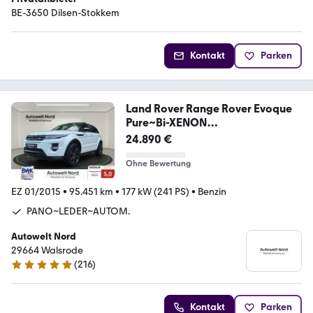
BE-3650 Dilsen-Stokkem
Kontakt
Parken
Land Rover Range Rover Evoque
Pure~Bi-XENON
KLIMAAUTOMATIK
24.890 €
Ohne Bewertung
EZ 01/2015
•
95.451 km
•
177 kW (241 PS)
•
Benzin
PANO~LEDER~AUTOM.
Autowelt Nord
29664 Walsrode
(
216
)
5 Sterne
Kontakt
Parken