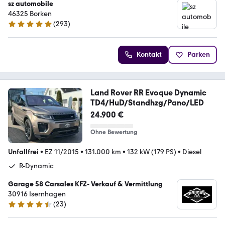
sz automobile
46325 Borken
(
293
)
4.9 Sterne
Kontakt
Parken
Land Rover RR Evoque Dynamic
TD4/HuD/Standhzg/Pano/LED
24.900 €
Ohne Bewertung
Unfallfrei
•
EZ 11/2015
•
131.000 km
•
132 kW (179 PS)
•
Diesel
R-Dynamic
Garage 58 Carsales KFZ- Verkauf & Vermittlung
30916 Isernhagen
(
23
)
4.7 Sterne