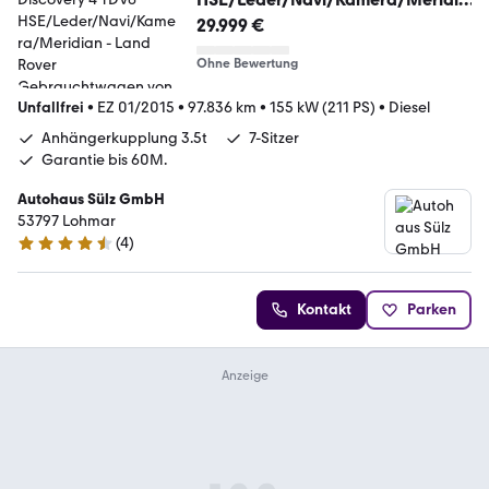
n
29.999 €
Ohne Bewertung
Unfallfrei
•
EZ 01/2015
•
97.836 km
•
155 kW (211 PS)
•
Diesel
Anhängerkupplung 3.5t
7-Sitzer
Garantie bis 60M.
Autohaus Sülz GmbH
53797 Lohmar
(
4
)
4.6 Sterne
Kontakt
Parken