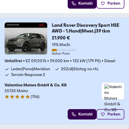
Kontakt
Parken
Land Rover Discovery Sport HSE
AWD - 1.Hand|Mwst.|39 tkm
21.900 €
19% MwSt.
Hoher Preis
Unfallfrei
•
EZ 09/2015
•
39.000 km
•
132 kW (179 PS)
•
Diesel
Leder|Pano|Meridian
20Zoll|Sitzhzg vo.+hi.
Terrain Response 2
Valentino Motors GmbH & Co. KG
55130 Mainz
(
156
)
5 Sterne
Kontakt
Parken