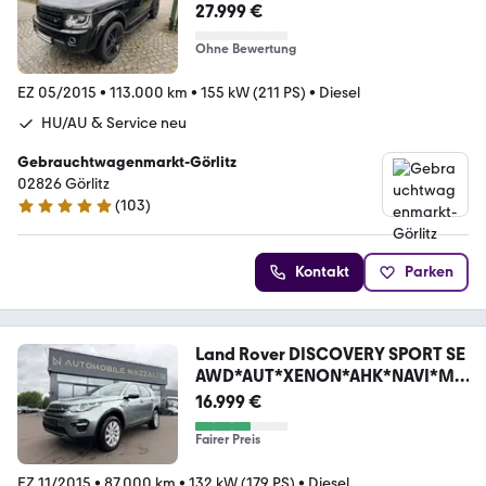
27.999 €
Ohne Bewertung
EZ 05/2015
•
113.000 km
•
155 kW (211 PS)
•
Diesel
HU/AU & Service neu
Gebrauchtwagenmarkt-Görlitz
02826 Görlitz
(
103
)
4.8 Sterne
Kontakt
Parken
Land Rover DISCOVERY SPORT SE
AWD*AUT*XENON*AHK*NAVI*ME
RIDA
16.999 €
Fairer Preis
EZ 11/2015
•
87.000 km
•
132 kW (179 PS)
•
Diesel