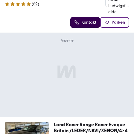
(
62
)
4.8 Sterne
Kontakt
Parken
Land Rover Range Rover Evoque
Britain /LEDER/NAVI/XENON/4x4