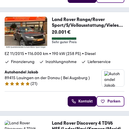
Land Rover Range/Rover
Sport/S/Vollausstattung/Vieles
NEU!
20.001 €
Sehr guter Preis
EZ 11/2015
•
116.000 km
•
190 kW (258 PS)
•
Diesel
Finanzierung
Inzahlungnahme
Lieferservice
Autohandel Jakob
89415 Lauingen an der Donau ( Bei Augsburg )
(
21
)
4.8 Sterne
Kontakt
Parken
Land Rover Discovery 4 TDV6
HSE/Leder/Navi/Kamera/Meridia