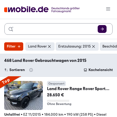
Filter
Land Rover
Erstzulassung: 2015
Beschädi
468 Land Rover Gebrauchtwagen von 2015
Sortieren
Kachelansicht
Top
Gesponsert
Land Rover Range Rover Sport
HSE 1.HAND *PANO* ZAHNRIEM
28.650 €
NEU
Ohne Bewertung
Unfallfrei
•
EZ 11/2015
•
184.000 km
•
190 kW (258 PS)
•
Diesel