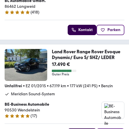
BL Automobile GmbH.
86462 Langweid
(
418
)
4.8 Sterne
Kontakt
Parken
Land Rover Range Rover Evoque
Dynamic/ Euro 5/ SHZ/ LEDER
17.490 €
Guter Preis
Unfallfrei
•
EZ 01/2015
•
67.119 km
•
177 kW (241 PS)
•
Benzin
Meridian Sound-System
BE-Business Automobile
90530 Wendelstein
(
17
)
4.9 Sterne