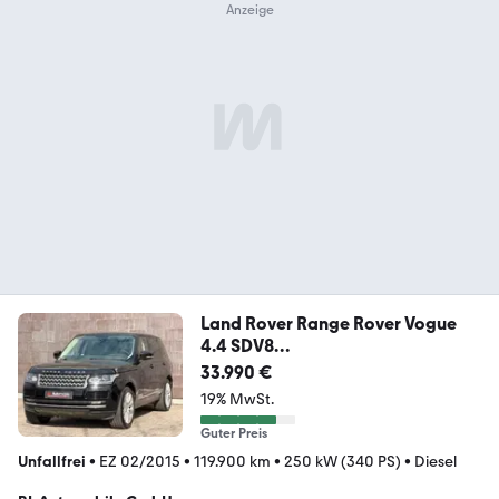
Land Rover Range Rover Vogue
4.4 SDV8
AUTOBIOGRAPHY.SERVICE
33.990 €
19% MwSt.
Guter Preis
Unfallfrei
•
EZ 02/2015
•
119.900 km
•
250 kW (340 PS)
•
Diesel