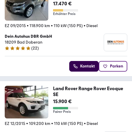
17.470 €
Erhöhter Preis
EZ 09/2015
•
118.900 km
•
110 kW (150 PS)
•
Diesel
Dein Autohus DBR GmbH
18209 Bad Doberan
(
22
)
5 Sterne
Kontakt
Parken
Land Rover Range Rover Evoque
SE
15.900 €
Fairer Preis
EZ 12/2015
•
109.200 km
•
110 kW (150 PS)
•
Diesel