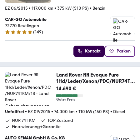
EZ 06/2015
•
117.000 km
•
375 kW (510 PS)
•
Benzin
CAR-GO Automobile
72770 Reutlingen
(
149
)
4.9 Sterne
Kontakt
Parken
Land Rover RR Evoque Pure
1Hd/Leder/Xenon/PDC/NUR74TK
M/18
14.690 €
Guter Preis
Unfallfrei
•
EZ 09/2015
•
74.000 km
•
110 kW (150 PS)
•
Diesel
NUR 74T KM
TOP Zustand
Finanzierunng+Garantie
AUTO KENAN GmbH & Co. KG