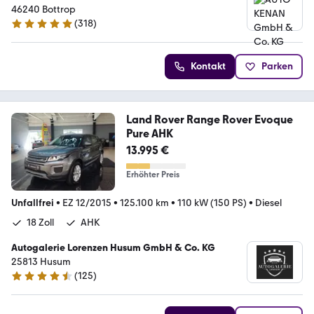
46240 ­­­­­­Bottrop
(
318
)
4.8 Sterne
Kontakt
Parken
Land Rover Range Rover Evoque
Pure AHK
13.995 €
Erhöhter Preis
Unfallfrei
•
EZ 12/2015
•
125.100 km
•
110 kW (150 PS)
•
Diesel
18 Zoll
AHK
Autogalerie Lorenzen Husum GmbH & Co. KG
25813 Husum
(
125
)
4.3 Sterne