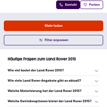
Kontakt
Parken
Mehr laden
Filter anpassen
Häufige Fragen zum Land Rover 2015
Wie viel kostet der Land Rover 2015?
Ein guter Preis für einen Land Rover 2015 liegt zwischen
Wie viele Land Rover-Angebote gibt es aktuell?
12.767 € und 25.000 €. (Stand: 6.8.2026)
Es gibt insgesamt 468 Land Rover bei mobile.de, davon
Welche Motorisierung hat der Land Rover 2015?
468 Gebraucht- und 0 Neuwagen. (Stand: 6.8.2026)
Der Land Rover 2015 hat Leistungen zwischen 122 und
Welche Getriebeoptionen bietet der Land Rover 2015?
340 PS. (Stand: 6.8.2026)