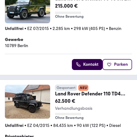
Works 70th Edition 1 of 150
215.000 €
Ohne Bewertung
Unfallfrei
•
EZ 07/2015
•
2.285 km
•
298 kW (405 PS)
•
Benzin
Gewerbe
10789 Berlin
Kontakt
Parken
Gesponsert
NEU
Land Rover Defender 110 TD4
Station Wagon SE SE
62.500 €
Verhandlungsbasis
Ohne Bewertung
Unfallfrei
•
EZ 04/2015
•
84.435 km
•
90 kW (122 PS)
•
Diesel
Privatanbieter