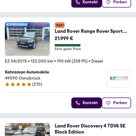
Kontakt
Parken
NEU
Land Rover Range Rover Sport
HSE
21.999 €
Sehr guter Preis
EZ 04/2015
•
122.000 km
•
190 kW (258 PS)
•
Diesel
Kahraman Automobile
49090 Osnabrück
(
210
)
4.8 Sterne
Kontakt
Parken
Land Rover Discovery 4 TDV6 SE
Black Edition