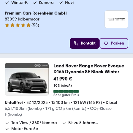
Winter-P.
Kamera
Navi
Premium Cars Rosenheim GmbH
83059 Kolbermoor
(
55
)
4.9 Sterne
Kontakt
Parken
Land Rover Range Rover Evoque
D165 Dynamic SE Black Winter
41.990 €
19% MwSt.
Sehr guter Preis
Unfallfrei
•
EZ 12/2025
•
15.100 km
•
121 kW (165 PS)
•
Diesel
6,5 l/100km (komb.)
•
171 g CO₂/km (komb.)
•
CO₂-Klasse
F (komb.)
Top-View / 360° Kamera
Bis zu 5 Jahren...
Motor Euro 6e