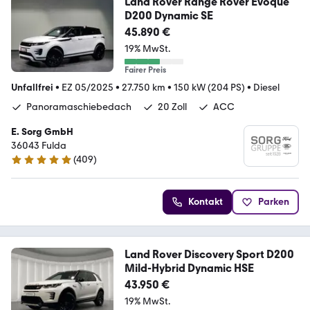
Land Rover Range Rover Evoque
D200 Dynamic SE
45.890 €
19% MwSt.
Fairer Preis
Unfallfrei
•
EZ 05/2025
•
27.750 km
•
150 kW (204 PS)
•
Diesel
Panoramaschiebedach
20 Zoll
ACC
E. Sorg GmbH
36043 Fulda
(
409
)
4.8 Sterne
Kontakt
Parken
Land Rover Discovery Sport D200
Mild-Hybrid Dynamic HSE
43.950 €
19% MwSt.