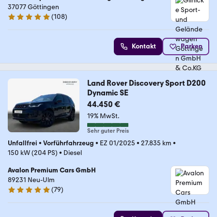
GmbH & Co.KG
37077 Göttingen
(
108
)
4.9 Sterne
Kontakt
Parken
Land Rover Discovery Sport D200
Dynamic SE
44.450 €
19% MwSt.
Sehr guter Preis
Unfallfrei
•
Vorführfahrzeug
•
EZ 01/2025
•
27.835 km
•
150 kW (204 PS)
•
Diesel
Avalon Premium Cars GmbH
89231 Neu-Ulm
(
79
)
5 Sterne