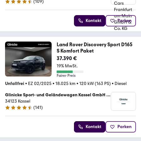
(
109
)
4.5 Sterne
Kontakt
Parken
Land Rover Discovery Sport D165
S Komfort Paket
37.390 €
19% MwSt.
Fairer Preis
Unfallfrei
•
EZ 02/2025
•
18.025 km
•
120 kW (163 PS)
•
Diesel
Glinicke Sport- und Geländewagen Kassel GmbH &
Co. KG
34123 Kassel
(
141
)
4.7 Sterne
Kontakt
Parken