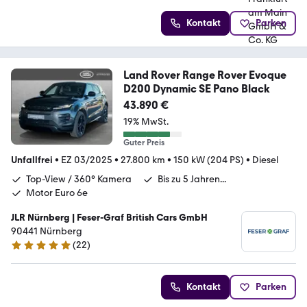
Kontakt
Parken
Land Rover Range Rover Evoque
D200 Dynamic SE Pano Black
43.890 €
19% MwSt.
Guter Preis
Unfallfrei
•
EZ 03/2025
•
27.800 km
•
150 kW (204 PS)
•
Diesel
Top-View / 360° Kamera
Bis zu 5 Jahren...
Motor Euro 6e
JLR Nürnberg | Feser-Graf British Cars GmbH
90441 Nürnberg
(
22
)
5 Sterne
Kontakt
Parken