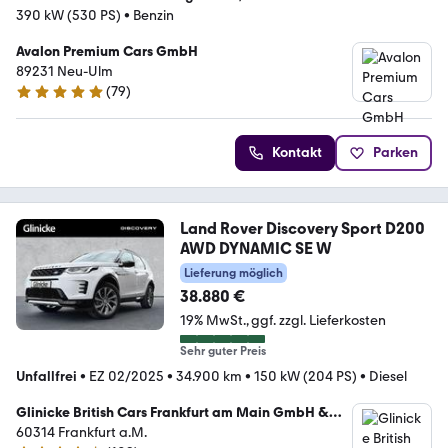
390 kW (530 PS)
•
Benzin
Avalon Premium Cars GmbH
89231 Neu-Ulm
(
79
)
5 Sterne
Kontakt
Parken
Land Rover Discovery Sport D200
AWD DYNAMIC SE W
Lieferung möglich
38.880 €
19% MwSt.
ggf. zzgl. Lieferkosten
Sehr guter Preis
Unfallfrei
•
EZ 02/2025
•
34.900 km
•
150 kW (204 PS)
•
Diesel
Glinicke British Cars Frankfurt am Main GmbH &
Co. KG
60314 Frankfurt a.M.