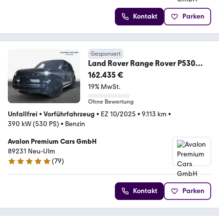
Kontakt
Parken
Gesponsert
Land Rover Range Rover P530
Autobiography
162.435 €
19% MwSt.
Ohne Bewertung
Unfallfrei
•
Vorführfahrzeug
•
EZ 10/2025
•
9.113 km
•
390 kW (530 PS)
•
Benzin
Avalon Premium Cars GmbH
89231 Neu-Ulm
(
79
)
5 Sterne
Kontakt
Parken