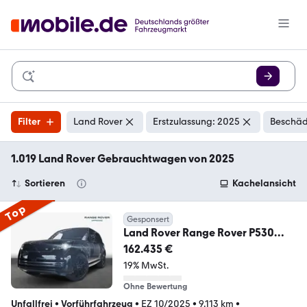
Filter
Land Rover
Erstzulassung: 2025
Beschäd
1.019 Land Rover Gebrauchtwagen von 2025
Sortieren
Kachelansicht
Top
Gesponsert
Land Rover Range Rover P530
Autobiography
162.435 €
19% MwSt.
Ohne Bewertung
Unfallfrei
•
Vorführfahrzeug
•
EZ 10/2025
•
9.113 km
•