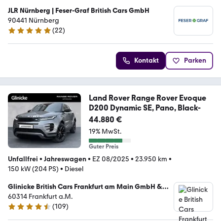
JLR Nürnberg | Feser-Graf British Cars GmbH
90441 Nürnberg
(
22
)
5 Sterne
Kontakt
Parken
Land Rover Range Rover Evoque
D200 Dynamic SE, Pano, Black-
44.880 €
19% MwSt.
Guter Preis
Unfallfrei
•
Jahreswagen
•
EZ 08/2025
•
23.950 km
•
150 kW (204 PS)
•
Diesel
Glinicke British Cars Frankfurt am Main GmbH &
Co. KG
60314 Frankfurt a.M.
(
109
)
4.5 Sterne