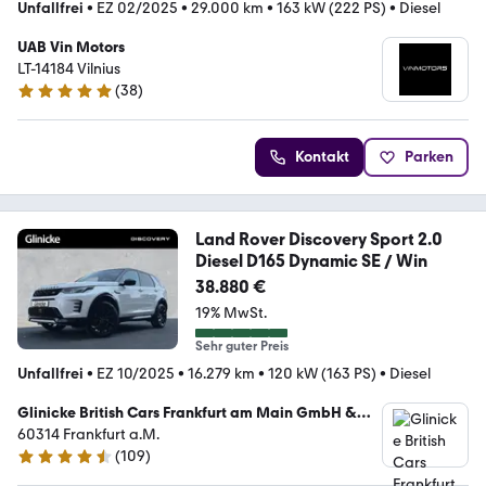
Unfallfrei
•
EZ 02/2025
•
29.000 km
•
163 kW (222 PS)
•
Diesel
UAB Vin Motors
LT-14184 Vilnius
(
38
)
4.8 Sterne
Kontakt
Parken
Land Rover Discovery Sport 2.0
Diesel D165 Dynamic SE / Win
38.880 €
19% MwSt.
Sehr guter Preis
Unfallfrei
•
EZ 10/2025
•
16.279 km
•
120 kW (163 PS)
•
Diesel
Glinicke British Cars Frankfurt am Main GmbH &
Co. KG
60314 Frankfurt a.M.
(
109
)
4.5 Sterne