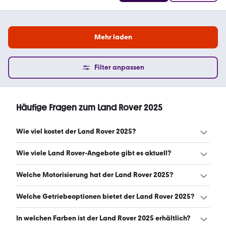
Mehr laden
Filter anpassen
Häufige Fragen zum Land Rover 2025
Wie viel kostet der Land Rover 2025?
Ein guter Preis für einen Land Rover 2025 liegt zwischen
Wie viele Land Rover-Angebote gibt es aktuell?
53.924 € und 108.750 €. Leasingangebote starten ab 418
€ monatlich. (Stand: 8.8.2026)
Es gibt insgesamt 1.019 Land Rover bei mobile.de, davon
Welche Motorisierung hat der Land Rover 2025?
1.019 Gebraucht- und 0 Neuwagen. (Stand: 8.8.2026)
Der Land Rover 2025 hat Leistungen zwischen 163 und
Welche Getriebeoptionen bietet der Land Rover 2025?
552 PS. (Stand: 8.8.2026)
Der Land Rover 2025 ist mit automatischem, manuellem
In welchen Farben ist der Land Rover 2025 erhältlich?