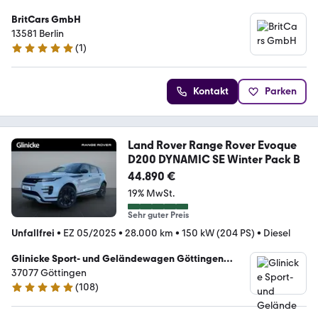
BritCars GmbH
13581 Berlin
(
1
)
5 Sterne
Kontakt
Parken
Land Rover Range Rover Evoque
D200 DYNAMIC SE Winter Pack B
44.890 €
19% MwSt.
Sehr guter Preis
Unfallfrei
•
EZ 05/2025
•
28.000 km
•
150 kW (204 PS)
•
Diesel
Glinicke Sport- und Geländewagen Göttingen
GmbH & Co.KG
37077 Göttingen
(
108
)
4.9 Sterne