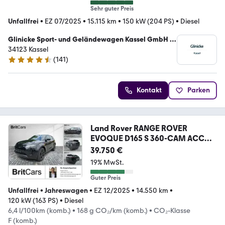
Sehr guter Preis
Unfallfrei
•
EZ 07/2025
•
15.115 km
•
150 kW (204 PS)
•
Diesel
Glinicke Sport- und Geländewagen Kassel GmbH &
Co. KG
34123 Kassel
(
141
)
4.7 Sterne
Kontakt
Parken
Land Rover RANGE ROVER
EVOQUE D165 S 360-CAM ACC
CAM LED LM
39.750 €
19% MwSt.
Guter Preis
Unfallfrei
•
Jahreswagen
•
EZ 12/2025
•
14.550 km
•
120 kW (163 PS)
•
Diesel
6,4 l/100km (komb.)
•
168 g CO₂/km (komb.)
•
CO₂-Klasse
F (komb.)