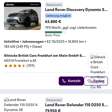
Gesponsert
Land Rover Discovery Dynamic SE
D250 3D Surround Winterpake
Lieferung möglich
63.880 €
19% MwSt.
ggf. zzgl. Lieferkosten
Guter Preis
Unfallfrei
•
Jahreswagen
•
EZ 10/2025
•
18.800 km
•
183 kW (249 PS)
•
Diesel
Glinicke British Cars Frankfurt am Main GmbH &
Co. KG
60314 Frankfurt a.M.
(
109
)
4.5 Sterne
Kontakt
Parken
Gesponsert
Land Rover Defender 110 D250 X-
Dynamic SE
79.950 €