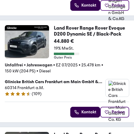
Kontakt
Parken
Land Rover Range Rover Evoque
D200 Dynamic SE / Black-Pack
44.880 €
19% MwSt.
Guter Preis
Unfallfrei
•
Jahreswagen
•
EZ 07/2025
•
25.478 km
•
150 kW (204 PS)
•
Diesel
Glinicke British Cars Frankfurt am Main GmbH &
Co. KG
60314 Frankfurt a.M.
(
109
)
4.5 Sterne
Kontakt
Parken