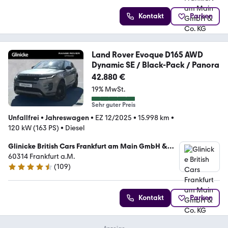
Kontakt
Parken
Land Rover Evoque D165 AWD
Dynamic SE / Black-Pack / Panora
42.880 €
19% MwSt.
Sehr guter Preis
Unfallfrei
•
Jahreswagen
•
EZ 12/2025
•
15.998 km
•
120 kW (163 PS)
•
Diesel
Glinicke British Cars Frankfurt am Main GmbH &
Co. KG
60314 Frankfurt a.M.
(
109
)
4.5 Sterne
Kontakt
Parken