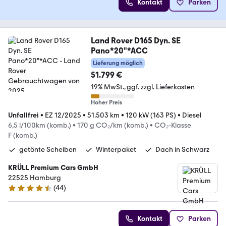
Kontakt
Parken
Land Rover D165 Dyn. SE
Pano*20"*ACC
Lieferung möglich
51.799 €
19% MwSt.
ggf. zzgl. Lieferkosten
Hoher Preis
Unfallfrei
•
EZ 12/2025
•
51.503 km
•
120 kW (163 PS)
•
Diesel
6,5 l/100km (komb.)
•
170 g CO₂/km (komb.)
•
CO₂-Klasse
F (komb.)
getönte Scheiben
Winterpaket
Dach in Schwarz
KRÜLL Premium Cars GmbH
22525 Hamburg
(
44
)
4.4 Sterne
Kontakt
Parken