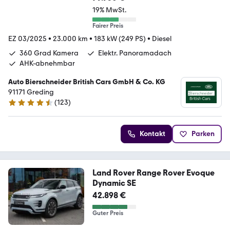
19% MwSt.
Fairer Preis
EZ 03/2025
•
23.000 km
•
183 kW (249 PS)
•
Diesel
360 Grad Kamera
Elektr. Panoramadach
AHK-abnehmbar
Auto Bierschneider British Cars GmbH & Co. KG
91171 Greding
(
123
)
4.3 Sterne
Kontakt
Parken
Land Rover Range Rover Evoque
Dynamic SE
42.898 €
Guter Preis