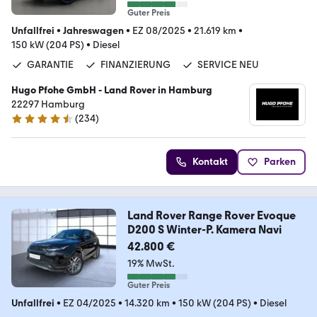
Guter Preis
Unfallfrei
•
Jahreswagen
•
EZ 08/2025
•
21.619 km
•
150 kW (204 PS)
•
Diesel
GARANTIE
FINANZIERUNG
SERVICE NEU
Hugo Pfohe GmbH - Land Rover in Hamburg
22297 Hamburg
(
234
)
4.6 Sterne
Kontakt
Parken
Land Rover Range Rover Evoque
D200 S Winter-P. Kamera Navi
42.800 €
19% MwSt.
Guter Preis
Unfallfrei
•
EZ 04/2025
•
14.320 km
•
150 kW (204 PS)
•
Diesel