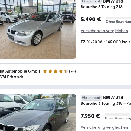
BMW 318
Gesponsert
Baureihe 3 Touring 318i
5.490 €
Ohne Bewertu
Versicherung vergleichen
EZ 01/2008
•
145.000 km
•
st Automobile GmbH
(
74
)
4.4 Sterne
374 Erftstadt
BMW 318
Gesponsert
Baureihe 3 Touring 318i--
7.950 €
Ohne Bewertun
Versicherung vergleichen