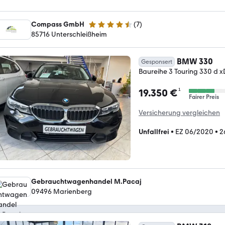
Compass GmbH
(
7
)
4.7 Sterne
85716 Unterschleißheim
BMW 330
Gesponsert
Baureihe 3 Touring 330 d x
¹
19.350 €
Fairer Preis
Versicherung vergleichen
Unfallfrei
•
EZ 06/2020
•
2
Gebrauchtwagenhandel M.Pacaj
09496 ­­­Marienberg