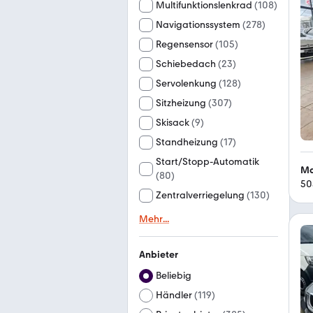
Multifunktionslenkrad
(
108
)
Navigationssystem
(
278
)
Regensensor
(
105
)
Schiebedach
(
23
)
Servolenkung
(
128
)
Sitzheizung
(
307
)
Skisack
(
9
)
Standheizung
(
17
)
Start/Stopp-Automatik
Ma
(
80
)
50
Zentralverriegelung
(
130
)
Mehr
...
Anbieter
Beliebig
Händler
(
119
)