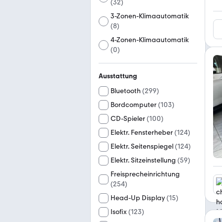
(
32
)
3-Zonen-Klimaautomatik
(
8
)
4-Zonen-Klimaautomatik
(
0
)
Ausstattung
Bluetooth
(
299
)
Bordcomputer
(
103
)
CD-Spieler
(
100
)
Elektr. Fensterheber
(
124
)
Elektr. Seitenspiegel
(
124
)
Elektr. Sitzeinstellung
(
59
)
Freisprecheinrichtung
(
254
)
Head-Up Display
(
15
)
Isofix
(
123
)