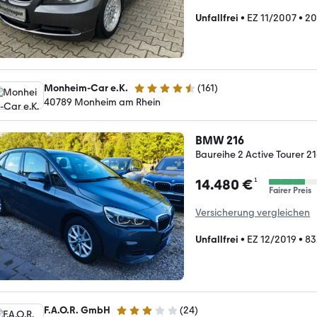
Unfallfrei
•
EZ 11/2007
•
20
Monheim-Car e.K.
(
161
)
4.7 Sterne
40789 Monheim am Rhein
BMW 216
Baureihe 2 Active Tourer 
¹
14.480 €
Fairer Preis
Versicherung vergleichen
Unfallfrei
•
EZ 12/2019
•
83
F.A.O.R. GmbH
(
24
)
3 Sterne