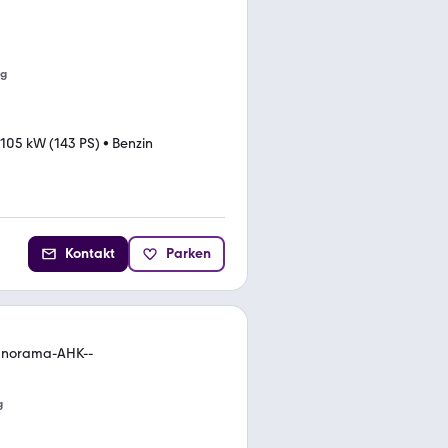
ng
105 kW (143 PS)
•
Benzin
Kontakt
Parken
Panorama-AHK--
g