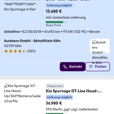
Lieferung möglich
13.680 €
inkl. kostenlose Lieferung
Guter Preis
Unfallfrei
•
EZ 08/2018
•
61.692 km
•
97 kW (132 PS)
•
Benzin
Autohero GmbH - Abholfiliale Köln
50739 Köln
(
365
)
4.6 Sterne
Kontakt
Parken
Gesponsert
Kia Sportage GT-Line Head-
Up/360°Kamera/Leder/CarPla
Lieferung möglich
36.980 €
19% MwSt.
ggf. zzgl. Lieferkosten