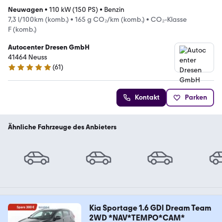
Neuwagen
•
110 kW (150 PS)
•
Benzin
7,3 l/100km (komb.)
•
165 g CO₂/km (komb.)
•
CO₂-Klasse
F (komb.)
Autocenter Dresen GmbH
41464 Neuss
(
61
)
4.9 Sterne
Kontakt
Parken
Ähnliche Fahrzeuge des Anbieters
Kia Sportage 1.6 GDI Dream Team
2WD *NAV*TEMPO*CAM*