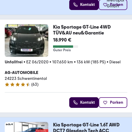
Kontakt
Parken
Kia Sportage GT-Line 4WD
TÜV&AU neu&Garantie
18.990 €
Guter Preis
Unfallfrei
•
EZ 06/2020
•
107.650 km
•
136 kW (185 PS)
•
Diesel
AG-AUTOMOBILE
24223 Schwentinental
(
63
)
4.4 Sterne
Kontakt
Parken
Kia Sportage GT-Line 1.6T AWD
DCT7 Glasdach Tech ACC