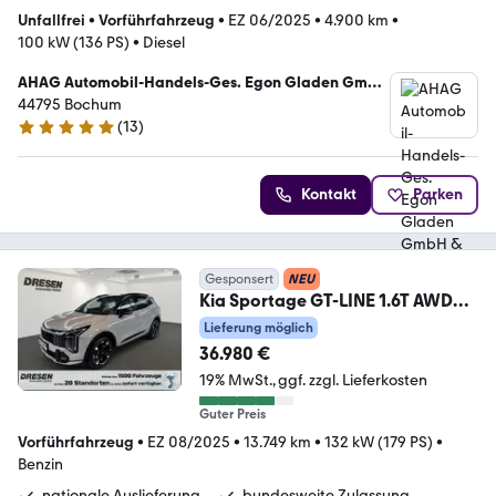
Unfallfrei
•
Vorführfahrzeug
•
EZ 06/2025
•
4.900 km
•
100 kW (136 PS)
•
Diesel
AHAG Automobil-Handels-Ges. Egon Gladen GmbH
& Co. KG
44795 Bochum
(
13
)
4.9 Sterne
Kontakt
Parken
Gesponsert
NEU
Kia Sportage GT-LINE 1.6T AWD
180 AT NAVI,DAB,KAMERA
Lieferung möglich
36.980 €
19% MwSt.
ggf. zzgl. Lieferkosten
Guter Preis
Vorführfahrzeug
•
EZ 08/2025
•
13.749 km
•
132 kW (179 PS)
•
Benzin
nationale Auslieferung
bundesweite Zulassung