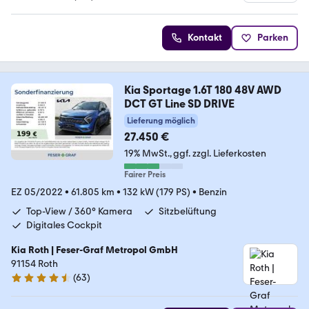
4.4 Sterne
Kontakt
Parken
Kia Sportage 1.6T 180 48V AWD
DCT GT Line SD DRIVE
Lieferung möglich
27.450 €
19% MwSt.
ggf. zzgl. Lieferkosten
Fairer Preis
EZ 05/2022
•
61.805 km
•
132 kW (179 PS)
•
Benzin
Top-View / 360° Kamera
Sitzbelüftung
Digitales Cockpit
Kia Roth | Feser-Graf Metropol GmbH
91154 Roth
(
63
)
4.6 Sterne