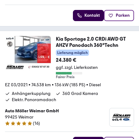
Kontakt
Parken
Kia Sportage 2.0 CRDi AWD GT
AHZV Panodach 360°Techn
Lieferung möglich
24.380 €
ggf. zzgl. Lieferkosten
Fairer Preis
EZ 03/2021
•
74.538 km
•
136 kW (185 PS)
•
Diesel
Anhängerkupplung
360 Grad Kamera
Elektr. Panoramadach
Auto Möller Weimar GmbH
99425 Weimar
(
16
)
5 Sterne