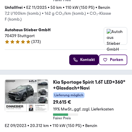
Fairer Preis
Unfallfrei
•
EZ 11/2025
•
50 km
•
110 kW (150 PS)
•
Benzin
7,2 l/100km (komb.)
•
162 g CO₂/km (komb.)
•
CO₂-Klasse
F (komb.)
Autohaus Stieber GmbH
70439 Stuttgart
(
373
)
4.9 Sterne
Kontakt
Parken
Kia Sportage Spirit 1.6T LED+360°
+Glasdach+Navi
Lieferung möglich
29.615 €
19% MwSt.
ggf. zzgl. Lieferkosten
Fairer Preis
EZ 09/2023
•
20.312 km
•
110 kW (150 PS)
•
Benzin