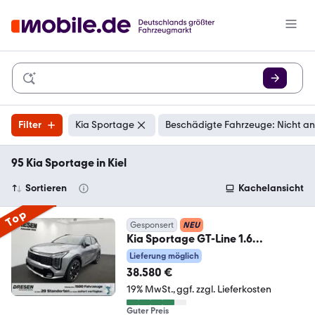
Filter
Kia Sportage
Beschädigte Fahrzeuge: Nicht a
95 Kia Sportage in Kiel
Sortieren
Kachelansicht
Top
Gesponsert
NEU
Kia Sportage GT-Line 1.6
GLASDACH,HEAD-
Lieferung möglich
UP,360°KAMERA
38.580 €
19% MwSt.
ggf. zzgl. Lieferkosten
Guter Preis