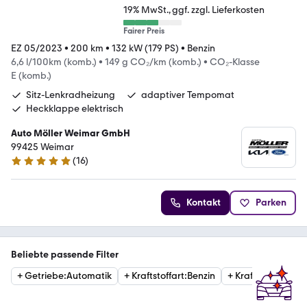
19% MwSt.
ggf. zzgl. Lieferkosten
Fairer Preis
EZ 05/2023
•
200 km
•
132 kW (179 PS)
•
Benzin
6,6 l/100km (komb.)
•
149 g CO₂/km (komb.)
•
CO₂-Klasse
E (komb.)
Sitz-Lenkradheizung
adaptiver Tempomat
Heckklappe elektrisch
Auto Möller Weimar GmbH
99425 Weimar
(
16
)
5 Sterne
Kontakt
Parken
Beliebte passende Filter
+
Getriebe
:
Automatik
+
Kraftstoffart
:
Benzin
+
Kraftstoffart
:
Die