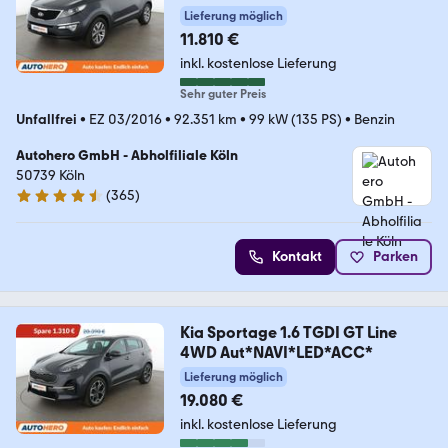
Lieferung möglich
11.810 €
inkl. kostenlose Lieferung
Sehr guter Preis
Unfallfrei
•
EZ 03/2016
•
92.351 km
•
99 kW (135 PS)
•
Benzin
Autohero GmbH - Abholfiliale Köln
50739 Köln
(
365
)
4.6 Sterne
Kontakt
Parken
Kia Sportage 1.6 TGDI GT Line
4WD Aut*NAVI*LED*ACC*
Lieferung möglich
19.080 €
inkl. kostenlose Lieferung