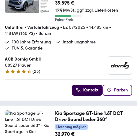
39.595 €
19% MwSt.
ggf. zzgl. Lieferkosten
Fairer Preis
Unfallfrei
•
Vorführfahrzeug
•
EZ 07/2025
•
14.485 km
•
118 kW (160 PS)
•
Benzin
100 Jahre Erfahrung
Inzahlungnahme
TÜV & Garantie
ACB Dornig GmbH
08527 Plauen
(
23
)
4.6 Sterne
Kontakt
Parken
Kia Sportage GT-Line 1.6T DCT
Drive Sound Leder 360°
Lieferung möglich
32.970 €