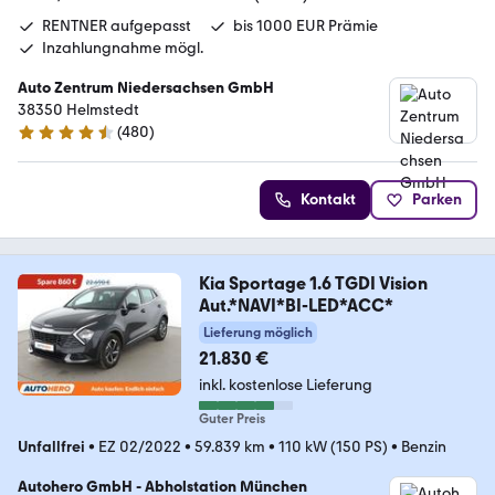
RENTNER aufgepasst
bis 1000 EUR Prämie
Inzahlungnahme mögl.
Auto Zentrum Niedersachsen GmbH
38350 Helmstedt
(
480
)
4.5 Sterne
Kontakt
Parken
Kia Sportage 1.6 TGDI Vision
Aut.*NAVI*BI-LED*ACC*
Lieferung möglich
21.830 €
inkl. kostenlose Lieferung
Guter Preis
Unfallfrei
•
EZ 02/2022
•
59.839 km
•
110 kW (150 PS)
•
Benzin
Autohero GmbH - Abholstation München