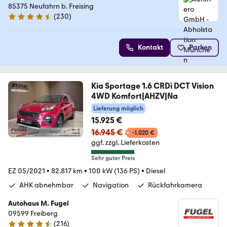
85375 Neufahrn b. Freising
(
230
)
4.4 Sterne
Kontakt
Parken
Kia Sportage 1.6 CRDi DCT Vision
4WD Komfort|AHZV|Na
Lieferung möglich
15.925 €
16.945 €
-1.020 €
ggf. zzgl. Lieferkosten
Sehr guter Preis
EZ 05/2021
•
82.817 km
•
100 kW (136 PS)
•
Diesel
AHK abnehmbar
Navigation
Rückfahrkamera
Autohaus M. Fugel
09599 Freiberg
(
216
)