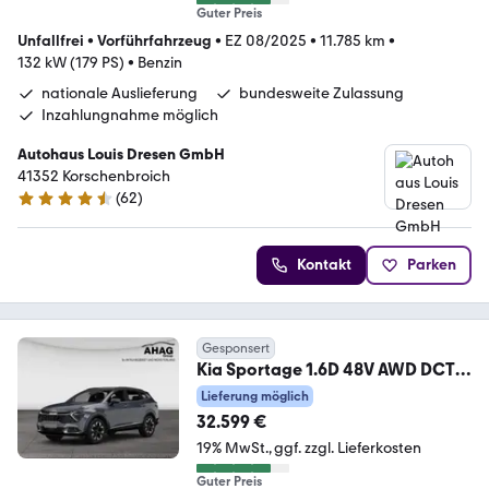
Guter Preis
Unfallfrei
•
Vorführfahrzeug
•
EZ 08/2025
•
11.785 km
•
132 kW (179 PS)
•
Benzin
nationale Auslieferung
bundesweite Zulassung
Inzahlungnahme möglich
Autohaus Louis Dresen GmbH
41352 Korschenbroich
(
62
)
4.6 Sterne
Kontakt
Parken
Gesponsert
Kia Sportage 1.6D 48V AWD DCT
SPI Spirit 4WD
Lieferung möglich
32.599 €
19% MwSt.
ggf. zzgl. Lieferkosten
Guter Preis