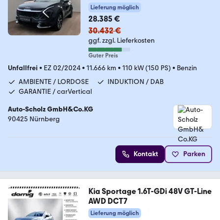
LED+FLA+
Lieferung möglich
28.385 €
30.432 €
ggf. zzgl. Lieferkosten
Guter Preis
Unfallfrei
•
EZ 02/2024
•
11.666 km
•
110 kW (150 PS)
•
Benzin
AMBIENTE / LORDOSE
INDUKTION / DAB
GARANTIE / carVertical
Auto-Scholz GmbH&Co.KG
90425 Nürnberg
Kontakt
Parken
Kia Sportage 1.6T-GDi 48V GT-Line
AWD DCT7
Lieferung möglich