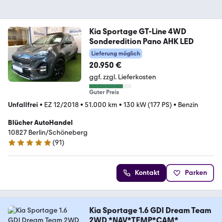
Kia Sportage GT-Line 4WD
Sonderedition Pano AHK LED
Lieferung möglich
20.950 €
ggf. zzgl. Lieferkosten
Guter Preis
Unfallfrei
•
EZ 12/2018
•
51.000 km
•
130 kW (177 PS)
•
Benzin
Blücher AutoHandel
10827 Berlin/Schöneberg
(
91
)
4.8 Sterne
Kontakt
Parken
Kia Sportage 1.6 GDI Dream Team
2WD *NAV*TEMP*CAM*