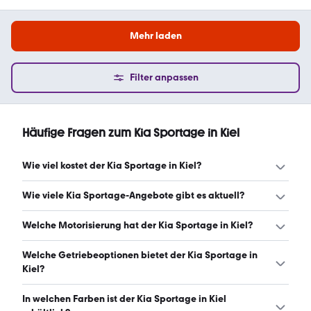
Mehr laden
Filter anpassen
Häufige Fragen zum Kia Sportage in Kiel
Wie viel kostet der Kia Sportage in Kiel?
Ein guter Preis für einen Kia Sportage in Kiel liegt zwischen
Wie viele Kia Sportage-Angebote gibt es aktuell?
28.739 € und 38.580 €. Leasingangebote starten ab 251
€ monatlich. (Stand: 9.8.2026)
Es gibt insgesamt 95 Kia Sportage bei mobile.de, davon
Welche Motorisierung hat der Kia Sportage in Kiel?
79 Gebraucht- und 16 Neuwagen. (Stand: 9.8.2026)
Der Kia Sportage in Kiel hat Leistungen zwischen 132 und
Welche Getriebeoptionen bietet der Kia Sportage in
256 PS. (Stand: 9.8.2026)
Kiel?
Der Kia Sportage in Kiel ist mit automatischem und
In welchen Farben ist der Kia Sportage in Kiel
manuellem Getriebe erhältlich. (Stand: 9.8.2026)