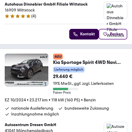
Autohaus Dinnebier GmbH Filiale Wittstock
16909 Wittstock
(
4
)
5 Sterne
Kontakt
Parken
NEU
Kia Sportage Spirit 4WD Navi
Digitales Cockpit Sound
Lieferung möglich
29.440 €
19% MwSt.
ggf. zzgl. Lieferkosten
Fairer Preis
EZ 10/2024
•
23.217 km
•
118 kW (160 PS)
•
Benzin
nationale Auslieferung
bundesweite Zulassung
Inzahlungnahme möglich
Autozentrum Dresen GmbH
41061 Mönchengladbach