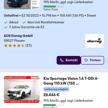
19% MwSt.
ggf. zzgl. Lieferkosten
Fairer Preis
Unfallfrei
•
EZ 10/2023
•
15.798 km
•
100 kW (136 PS)
•
Diesel
Allrad
Navi mit Rückfahrkamer
7 Jahre Garantie ab EZ
ACB Dornig GmbH
08527 Plauen
(
23
)
4.6 Sterne
Kontakt
Parken
Kia Sportage Vision 1.6 T-GDi 6-
Gang 110 kW (150 ...
Lieferung möglich
28.446 €
19% MwSt.
ggf. zzgl. Lieferkosten