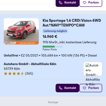
Kontakt
Parken
Kia Sportage 1.6 CRDi Vision 4WD
Aut.*NAVI*TEMPO*CAM
Lieferung möglich
16.960 €
19% MwSt.
inkl. kostenlose Lieferung
Fairer Preis
Unfallfrei
•
EZ 05/2021
•
105.684 km
•
100 kW (136 PS)
•
Diesel
Autohero GmbH - Abholfiliale Köln
50739 Köln
(
365
)
4.6 Sterne
Kontakt
Parken