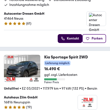
Inzahlungnahme möglich
Autocenter Dresen GmbH
41464 Neuss
(
61
)
4.9 Sterne
Kontakt
Parken
Kia Sportage Spirit 2WD
Lieferung möglich
16.490 €
ggf. zzgl. Lieferkosten
Fairer Preis
Unfallfrei
•
EZ 03/2021
•
117.979 km
•
97 kW (132 PS)
•
Benzin
Autohaus Zilm GmbH
16816 Neuruppin
(
19
)
4.9 Sterne