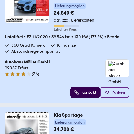
Lieferung möglich
24.840 €
ggf. zzgl. Lieferkosten
Erhöhter Preis
Unfallfrei
•
EZ 11/2020
•
39.546 km
•
130 kW (177 PS)
•
Benzin
360 Grad Kamera
Klimasitze
Abstandsregeltempomat
Autohaus Möller GmbH
99087 Erfurt
(
36
)
4.1 Sterne
Kontakt
Parken
Kia Sportage
Lieferung möglich
34.700 €