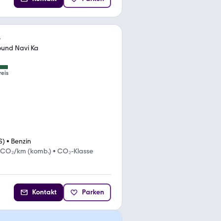
e
Sound Navi Ka
reis
S)
•
Benzin
 CO₂/km (komb.)
•
CO₂-Klasse
Kontakt
Parken