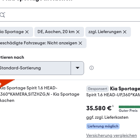
ia Sportage
DE, Aachen, 20 km
zzgl. Lieferungen
eschädigte Fahrzeuge: Nicht anzeigen
rtieren nach
p
Kia Sportag
Gesponsert
Spirit 1.6 HEAD-UP,360°K
¹
35.580 €
Guter Preis
ggf. zzgl. Lieferkosten
Lieferung möglich
Versicherung vergleichen