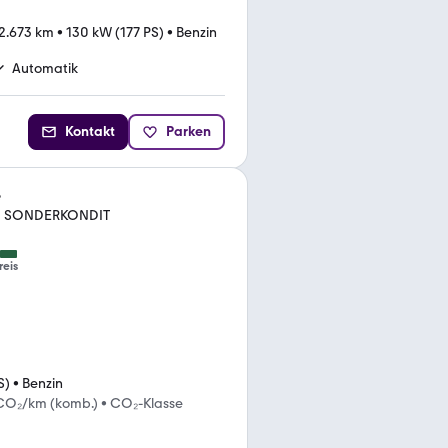
2.673 km
•
130 kW (177 PS)
•
Benzin
Automatik
Kontakt
Parken
e
und SONDERKONDIT
reis
S)
•
Benzin
 CO₂/km (komb.)
•
CO₂-Klasse