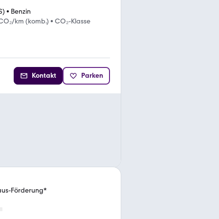
S)
•
Benzin
 CO₂/km (komb.)
•
CO₂-Klasse
Kontakt
Parken
aus-Förderung*