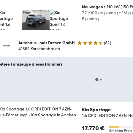
Neuwagen
•
110 kW (150 P
7,7 l/100km (komb.)
•
161 g
F (komb.)
Autohaus Louis Dresen GmbH
(
62
)
4.6 Sterne
41352 Korschenbroich
itere Fahrzeuge dieses Händlers
Kia Sportage
1.6 CRDI EDITION 7 AZN-H
17.770 €
Erhöhter Preis