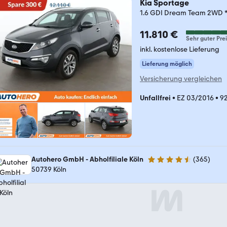
Kia Sportage
1.6 GDI Dream Team 2W
11.810 €
Sehr guter Prei
inkl. kostenlose Lieferung
Lieferung möglich
Versicherung vergleichen
Unfallfrei
•
EZ 03/2016
•
92
Autohero GmbH - Abholfiliale Köln
(
365
)
4.6 Sterne
50739 Köln