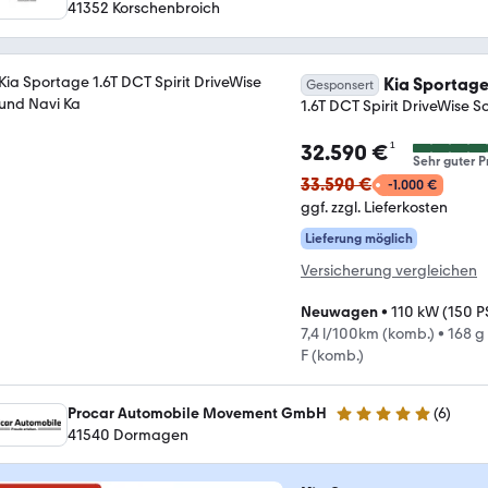
41352 Korschenbroich
Kia Sportag
Gesponsert
1.6T DCT Spirit DriveWise 
¹
32.590 €
Sehr guter P
33.590 €
-1.000 €
ggf. zzgl. Lieferkosten
Lieferung möglich
Versicherung vergleichen
Neuwagen
•
110 kW (150 P
7,4 l/100km (komb.)
•
168 g
F (komb.)
Procar Automobile Movement GmbH
(
6
)
5 Sterne
41540 Dormagen