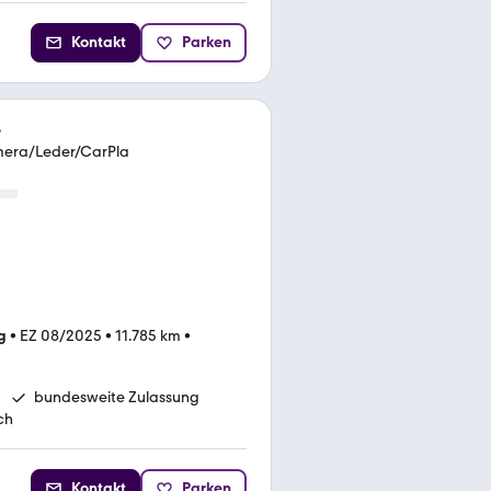
Kontakt
Parken
e
era/Leder/CarPla
g
•
EZ 08/2025
•
11.785 km
•
bundesweite Zulassung
ch
Kontakt
Parken