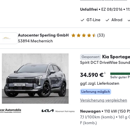
Unfallfrei
•
EZ 08/2016
•
11
GT-Line
Allrad
Autocenter Sperling GmbH
(
33
)
4.6 Sterne
53894 Mechernich
Kia Sportag
Gesponsert
Spirit DCT DriveWise So
¹
34.590 €
Sehr guter P
ggf. zzgl. Lieferkosten
Lieferung möglich
Versicherung vergleichen
Neuwagen
•
110 kW (150 P
7,1 l/100km (komb.)
•
161 g
F (komb.)