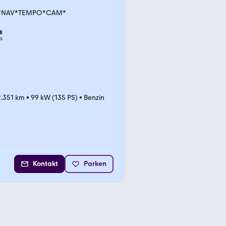
D *NAV*TEMPO*CAM*
s
.351 km
•
99 kW (135 PS)
•
Benzin
Kontakt
Parken