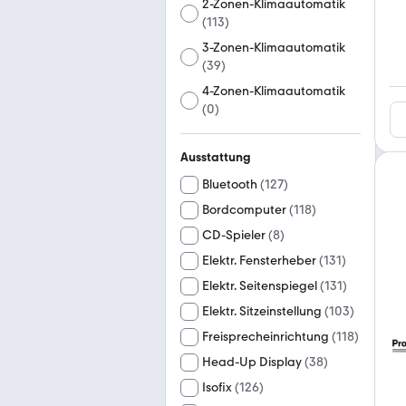
2-Zonen-Klimaautomatik
(
113
)
3-Zonen-Klimaautomatik
(
39
)
4-Zonen-Klimaautomatik
(
0
)
Ausstattung
Bluetooth
(
127
)
Bordcomputer
(
118
)
CD-Spieler
(
8
)
Elektr. Fensterheber
(
131
)
Elektr. Seitenspiegel
(
131
)
Elektr. Sitzeinstellung
(
103
)
Freisprecheinrichtung
(
118
)
Head-Up Display
(
38
)
Isofix
(
126
)