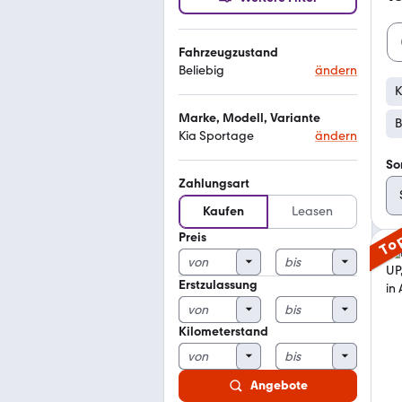
Fahrzeugzustand
Beliebig
ändern
K
Marke, Modell, Variante
B
Kia Sportage
ändern
So
Zahlungsart
Kaufen
Leasen
Preis
To
Erstzulassung
Kilometerstand
Angebote