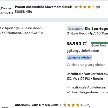
Procar Automobile Movement GmbH
(
4
)
3.9 Sterne
50858 Köln
Kia Sportag
Gesponsert
GT-Line Head-Up/360°Kam
¹
36.980 €
Guter Preis
ggf. zzgl. Lieferkosten
Lieferung möglich
Versicherung vergleichen
Unfallfrei
•
Vorführfahrzeu
132 kW (179 PS)
•
Benzin
nationale Auslieferung
Inzahlungnahme mögli
Autohaus Louis Dresen GmbH
(
62
)
4.6 Sterne