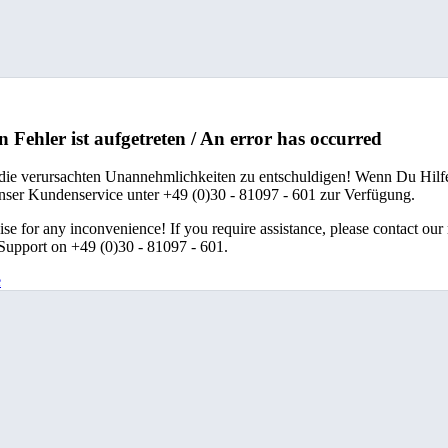
n Fehler ist aufgetreten / An error has occurred
 die verursachten Unannehmlichkeiten zu entschuldigen! Wenn Du Hilfe
unser Kundenservice unter +49 (0)30 - 81097 - 601 zur Verfügung.
se for any inconvenience! If you require assistance, please contact our
upport on +49 (0)30 - 81097 - 601.
e