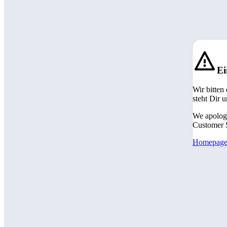
Ei
Wir bitten
steht Dir 
We apologi
Customer S
Homepag