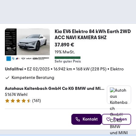
Kia EV6 Elektro 84 kWh Earth 2WD
ACC NAVI KAMERA SHZ
37.890 €
19% MwSt.
Sehr guter Preis
Unfallfrei
•
EZ 02/2025
•
16.942 km
•
168 kW (228 PS)
•
Elektro
Kompetente Beratung
Autohaus Kaltenbach GmbH Co KG BMW und MINI
Vertragshändler
51674 Wiehl
(
161
)
4.6 Sterne
Kontakt
Parken