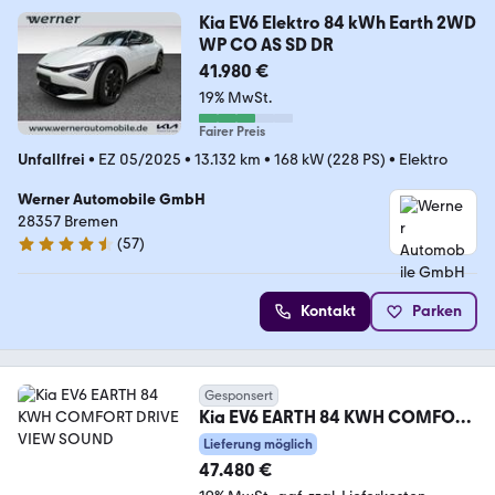
Kia EV6 Elektro 84 kWh Earth 2WD
WP CO AS SD DR
41.980 €
19% MwSt.
Fairer Preis
Unfallfrei
•
EZ 05/2025
•
13.132 km
•
168 kW (228 PS)
•
Elektro
Werner Automobile GmbH
28357 Bremen
(
57
)
4.6 Sterne
Kontakt
Parken
Gesponsert
Kia EV6 EARTH 84 KWH COMFORT
DRIVE VIEW SOUND
Lieferung möglich
47.480 €