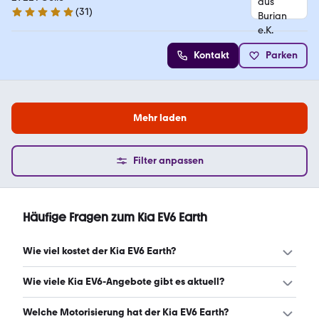
(
31
)
5 Sterne
Kontakt
Parken
Mehr laden
Filter anpassen
Häufige Fragen zum Kia EV6 Earth
Wie viel kostet der Kia EV6 Earth?
Ein guter Preis für einen Kia EV6 Earth liegt zwischen
Wie viele Kia EV6-Angebote gibt es aktuell?
45.565 € und 50.916 €. Leasingangebote starten ab 542
€ monatlich. (Stand: 6.8.2026)
Es gibt insgesamt 104 Kia EV6 bei mobile.de, davon 78
Welche Motorisierung hat der Kia EV6 Earth?