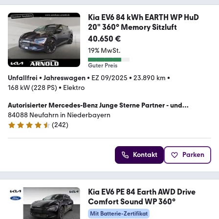
Kia EV6 84 kWh EARTH WP HuD
20" 360° Memory Sitzluft
40.650 €
19% MwSt.
Guter Preis
Unfallfrei
•
Jahreswagen
•
EZ 09/2025
•
23.890 km
•
168 kW (228 PS)
•
Elektro
Autorisierter Mercedes-Benz Junge Sterne Partner - und
Servicepartner der Kia Deutschland GmbH
84088 Neufahrn in Niederbayern
(
242
)
4.6 Sterne
Kontakt
Parken
Kia EV6 PE 84 Earth AWD Drive
Comfort Sound WP 360°
Mit Batterie-Zertifikat