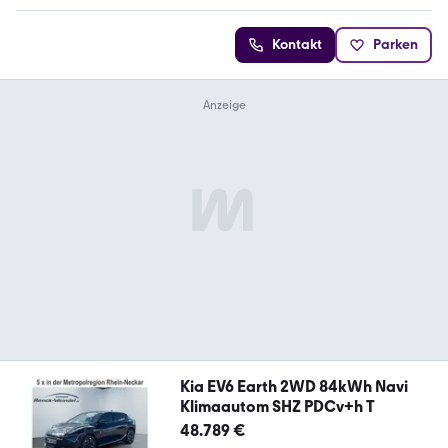
Kontakt
Parken
Kia EV6 Earth 2WD 84kWh Navi
Klimaautom SHZ PDCv+h T
48.789 €