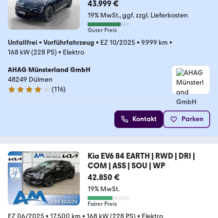
43.999 €
19% MwSt.
ggf. zzgl. Lieferkosten
Guter Preis
Unfallfrei
•
Vorführfahrzeug
•
EZ 10/2025
•
9.999 km
•
168 kW (228 PS)
•
Elektro
AHAG Münsterland GmbH
48249 Dülmen
(
116
)
4.1 Sterne
Kontakt
Parken
Kia EV6 84 EARTH | RWD | DRI |
COM | ASS | SOU | WP
42.850 €
19% MwSt.
Fairer Preis
EZ 06/2025
•
17.500 km
•
168 kW (228 PS)
•
Elektro