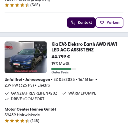
(
365
)
4.5 Sterne
Kontakt
Parken
Kia EV6 Elektro Earth AWD NAVI
LED ACC ASSISTENZ
44.799 €
19% MwSt.
Guter Preis
Unfallfrei
•
Jahreswagen
•
EZ 05/2025
•
16.161 km
•
239 kW (325 PS)
•
Elektro
GANZJAHRESREIFEN+20Z
WÄRMEPUMPE
DRIVE+COMFORT
Motor Center Heinen GmbH
59439 Holzwickede
(
145
)
4.5 Sterne