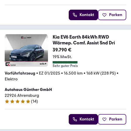
Kontakt
Parken
Kia EV6 Earth 84kWh RWD
Wärmep. Comf. Assist Snd Dri
39.790 €
19% MwSt.
Sehr guter Preis
Vorführfahrzeug
•
EZ 01/2025
•
16.500 km
•
168 kW (228 PS)
•
Elektro
Autohaus Günther GmbH
22926 Ahrensburg
(
14
)
5 Sterne
Kontakt
Parken