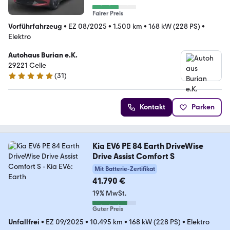
Fairer Preis
Vorführfahrzeug
•
EZ 08/2025
•
1.500 km
•
168 kW (228 PS)
•
Elektro
Autohaus Burian e.K.
29221 Celle
(
31
)
5 Sterne
Kontakt
Parken
Kia EV6 PE 84 Earth DriveWise
Drive Assist Comfort S
Mit Batterie-Zertifikat
41.790 €
19% MwSt.
Guter Preis
Unfallfrei
•
EZ 09/2025
•
10.495 km
•
168 kW (228 PS)
•
Elektro