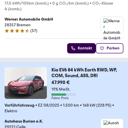
17,0 kWh/100km (komb.)
•
0 g CO₂/km (komb.)
•
CO₂-Klasse
A (komb.)
Werner Automobile GmbH
28357 Bremen
(
57
)
4.6 Sterne
Kontakt
Parken
Kia EV6 84 kWh Earth RWD, WP,
COM, Sound, ASS, DRI
47.990 €
19% MwSt.
Fairer Preis
Vorführfahrzeug
•
EZ 08/2025
•
1.500 km
•
168 kW (228 PS)
•
Elektro
Autohaus Burian e.K.
29221 Celle