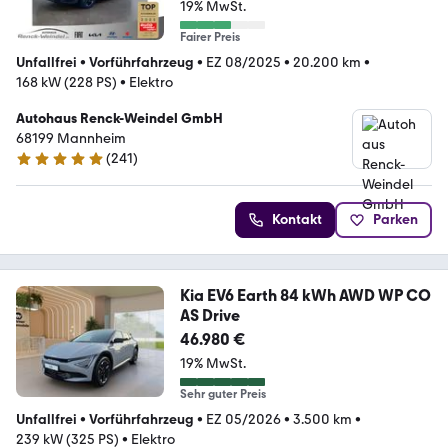
19% MwSt.
Fairer Preis
Unfallfrei
•
Vorführfahrzeug
•
EZ 08/2025
•
20.200 km
•
168 kW (228 PS)
•
Elektro
Autohaus Renck-Weindel GmbH
68199 Mannheim
(
241
)
4.9 Sterne
Kontakt
Parken
Kia EV6 Earth 84 kWh AWD WP CO
AS Drive
46.980 €
19% MwSt.
Sehr guter Preis
Unfallfrei
•
Vorführfahrzeug
•
EZ 05/2026
•
3.500 km
•
239 kW (325 PS)
•
Elektro