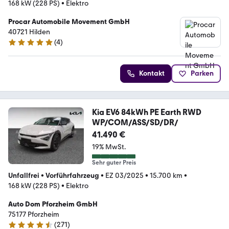
168 kW (228 PS)
•
Elektro
Procar Automobile Movement GmbH
40721 Hilden
(
4
)
4.8 Sterne
Kontakt
Parken
Kia EV6 84kWh PE Earth RWD
WP/COM/ASS/SD/DR/
41.490 €
19% MwSt.
Sehr guter Preis
Unfallfrei
•
Vorführfahrzeug
•
EZ 03/2025
•
15.700 km
•
168 kW (228 PS)
•
Elektro
Auto Dom Pforzheim GmbH
75177 Pforzheim
(
271
)