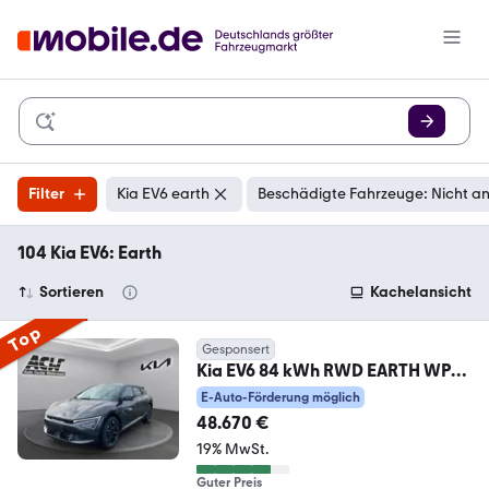
Filter
Kia EV6 earth
Beschädigte Fahrzeuge: Nicht a
104 Kia EV6: Earth
Sortieren
Kachelansicht
Top
Gesponsert
Kia EV6 84 kWh RWD EARTH WP
MERIDIAN|HEAD-UP|LEDER
E-Auto-Förderung möglich
48.670 €
19% MwSt.
Guter Preis