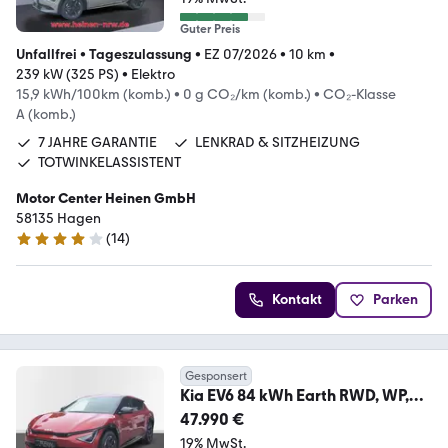
Guter Preis
Unfallfrei
•
Tageszulassung
•
EZ 07/2026
•
10 km
•
239 kW (325 PS)
•
Elektro
15,9 kWh/100km (komb.)
•
0 g CO₂/km (komb.)
•
CO₂-Klasse
A (komb.)
7 JAHRE GARANTIE
LENKRAD & SITZHEIZUNG
TOTWINKELASSISTENT
Motor Center Heinen GmbH
58135 Hagen
(
14
)
4 Sterne
Kontakt
Parken
Gesponsert
Kia EV6 84 kWh Earth RWD, WP,
COM, Sound, ASS, DRI
47.990 €
19% MwSt.