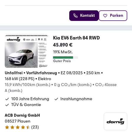
4.4 Sterne
Kontakt
Parken
Kia EV6 Earth 84 RWD
45.890 €
19% MwSt.
Guter Preis
Unfallfrei
•
Vorführfahrzeug
•
EZ 08/2025
•
250 km
•
168 kW (228 PS)
•
Elektro
15,9 kWh/100km (komb.)
•
0 g CO₂/km (komb.)
•
CO₂-Klasse
A (komb.)
100 Jahre Erfahrung
Inzahlungnahme
TÜV & Garantie
ACB Dornig GmbH
08527 Plauen
(
23
)
4.6 Sterne