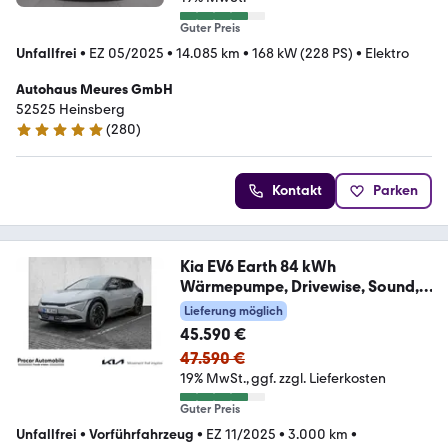
Guter Preis
Unfallfrei
•
EZ 05/2025
•
14.085 km
•
168 kW (228 PS)
•
Elektro
Autohaus Meures GmbH
52525 Heinsberg
(
280
)
4.8 Sterne
Kontakt
Parken
Kia EV6 Earth 84 kWh
Wärmepumpe, Drivewise, Sound,
C
Lieferung möglich
45.590 €
47.590 €
19% MwSt.
ggf. zzgl. Lieferkosten
Guter Preis
Unfallfrei
•
Vorführfahrzeug
•
EZ 11/2025
•
3.000 km
•