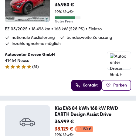
36.980 €
19% MwSt.
Guter Preis
EZ 03/2025
•
18.496 km
•
168 kW (228 PS)
•
Elektro
nationale Auslieferung
bundesweite Zulassung
Inzahlungnahme möglich
Autocenter Dresen GmbH
41464 Neuss
(
61
)
4.9 Sterne
Kontakt
Parken
Kia EV6 84 kWh 168 kW RWD
EARTH Design Assist Drive
36.999 €
38.129 €
-1.130 €
19% MwSt.