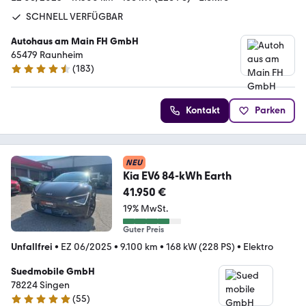
SCHNELL VERFÜGBAR
Autohaus am Main FH GmbH
65479 Raunheim
(
183
)
4.5 Sterne
Kontakt
Parken
NEU
Kia EV6 84-kWh Earth
41.950 €
19% MwSt.
Guter Preis
Unfallfrei
•
EZ 06/2025
•
9.100 km
•
168 kW (228 PS)
•
Elektro
Suedmobile GmbH
78224 Singen
(
55
)
4.8 Sterne