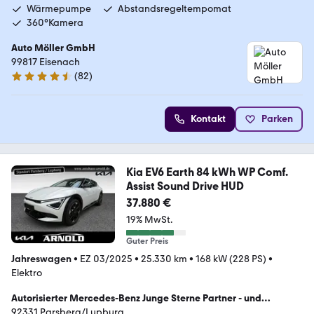
Wärmepumpe
Abstandsregeltempomat
360°Kamera
Auto Möller GmbH
99817 Eisenach
(
82
)
4.7 Sterne
Kontakt
Parken
Kia EV6 Earth 84 kWh WP Comf.
Assist Sound Drive HUD
37.880 €
19% MwSt.
Guter Preis
Jahreswagen
•
EZ 03/2025
•
25.330 km
•
168 kW (228 PS)
•
Elektro
Autorisierter Mercedes-Benz Junge Sterne Partner - und
Servicepartner der Kia Deutschland GmbH
92331 Parsberg/Lupburg