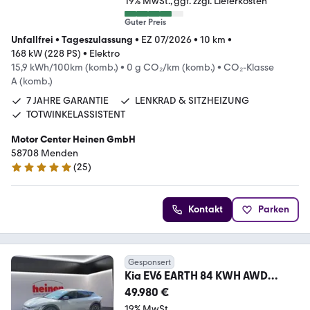
19% MwSt.
ggf. zzgl. Lieferkosten
Guter Preis
Unfallfrei
•
Tageszulassung
•
EZ 07/2026
•
10 km
•
168 kW (228 PS)
•
Elektro
15,9 kWh/100km (komb.)
•
0 g CO₂/km (komb.)
•
CO₂-Klasse
A (komb.)
7 JAHRE GARANTIE
LENKRAD & SITZHEIZUNG
TOTWINKELASSISTENT
Motor Center Heinen GmbH
58708 Menden
(
25
)
4.8 Sterne
Kontakt
Parken
Gesponsert
Kia EV6 EARTH 84 KWH AWD
COMFORT DRIVE VIEW WP NAVI
49.980 €
19% MwSt.