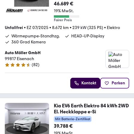
46.689 €
19% MwSt.
Fairer Preis
Unfallfrei
•
EZ 07/2025
•
8.672 km
•
239 kW (325 PS)
•
Elektro
Wärmepumpe-Standhzg.
HEAD-UP-Display
360 Grad Kamera
Auto Möller GmbH
99817 Eisenach
(
82
)
4.7 Sterne
Kontakt
Parken
Kia EV6 Earth Elektro 84 kWh 2WD
El. Heckklappe e-Si
Mit Batterie-Zertifikat
39.788 €
19% MwSt.