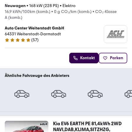
Neuwagen
•
168 kW (228 PS)
•
Elektro
16,9 kWh/100km (komb.)
•
0 g CO₂/km (komb.)
•
CO₂-Klasse
A (komb.)
Auto Center Weiterstadt GmbH
64331 Weiterstadt-Darmstadt
(
57
)
4.8 Sterne
Kontakt
Parken
Ähnliche Fahrzeuge des Anbieters
Kia EV6 EARTH PE 81,4kWh 2WD
NAVI,DAB,KLIMA,SITZHZG,