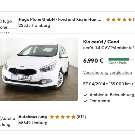
Hugo Pfohe GmbH - Ford und Kia in Hamburg-Fuhlsbüttel
(
4.8 Sterne
22335 Hamburg
Kia cee'd / Ceed
cee'd, 1.4 CVVT*Ambiente*
6.990 €
Guter Preis
Versicherung vergleichen
EZ 04/2014
•
139.000 km
•
Ambiente-Beleuchtung
Tempomat
Autohaus Jung
(
512
)
4.9 Sterne
65549 Limburg