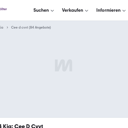
Suchen
Verkaufen
Informieren
ia
Cee d cvvt (84 Angebote)
4
Kia: Cee D Cvvt