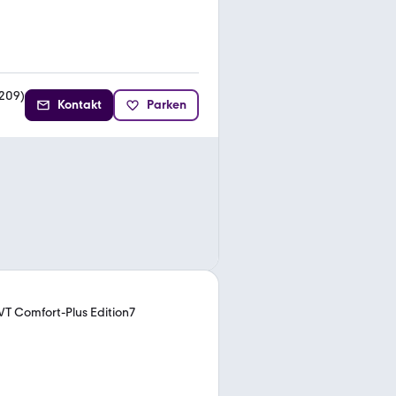
209
)
Kontakt
Parken
T Comfort-Plus Edition7