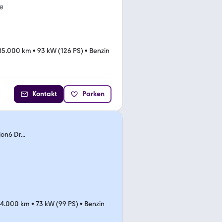
g
85.000 km
•
93 kW (126 PS)
•
Benzin
Kontakt
Parken
n6 Dr...
4.000 km
•
73 kW (99 PS)
•
Benzin