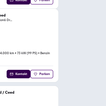
Kontakt
Parken
Ceed
n6 Dr...
4.000 km
•
73 kW (99 PS)
•
Benzin
Kontakt
Parken
'd / Ceed