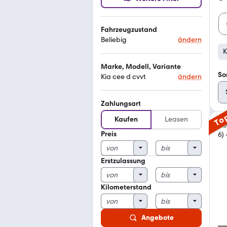
Fahrzeugzustand
Beliebig
ändern
K
Marke, Modell, Variante
So
Kia cee d cvvt
ändern
Zahlungsart
To
Kaufen
Leasen
Preis
Erstzulassung
Kilometerstand
Angebote