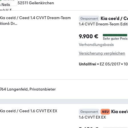
52511 Geilenkirchen
Kia cee'd / 
Gesponsert
1.4 CVVT Dream-Team Editio
9.900 €
Sehr guter Preis
Verhandlungsbasis
Versicherung vergleichen
Unfallfrei
•
EZ 05/2017
•
10
764 Langenfeld, Privatanbieter
Kia cee
Gesponsert
NEU
1.6 CVVT EX EX