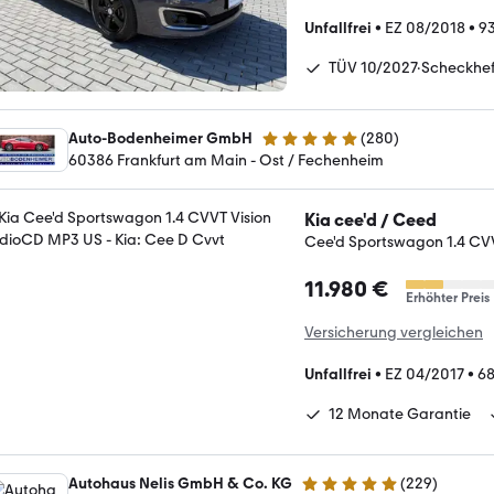
Unfallfrei
•
EZ 08/2018
•
9
TÜV 10/2027·Scheckhef
Auto-Bodenheimer GmbH
(
280
)
4.8 Sterne
60386 Frankfurt am Main - Ost / Fechenheim
Kia cee'd / Ceed
Cee'd Sportswagon 1.4 CV
11.980 €
Erhöhter Preis
Versicherung vergleichen
Unfallfrei
•
EZ 04/2017
•
6
12 Monate Garantie
Autohaus Nelis GmbH & Co. KG
(
229
)
4.9 Sterne