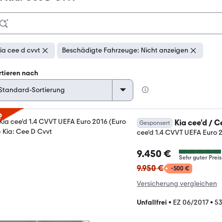
ia cee d cvvt
Beschädigte Fahrzeuge: Nicht anzeigen
rtieren nach
p
Kia cee'd / 
Gesponsert
cee'd 1.4 CVVT UEFA Euro 2
9.450 €
Sehr guter Preis
9.950 €
-500 €
Versicherung vergleichen
Unfallfrei
•
EZ 06/2017
•
53