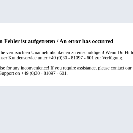
n Fehler ist aufgetreten / An error has occurred
 die verursachten Unannehmlichkeiten zu entschuldigen! Wenn Du Hilfe
unser Kundenservice unter +49 (0)30 - 81097 - 601 zur Verfügung.
se for any inconvenience! If you require assistance, please contact our
upport on +49 (0)30 - 81097 - 601.
e