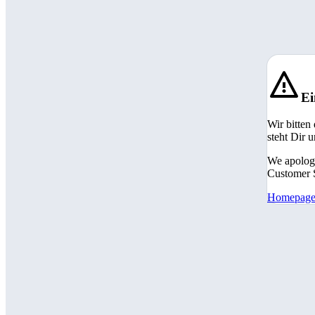
Ei
Wir bitten
steht Dir 
We apologi
Customer S
Homepag