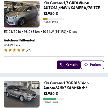
Kia Carens 1,7 CRDi Vision
AUTOM./NAVI/KAMERA/7SITZE
13.950 €
Hoher Preis
EZ 01/2016
•
98.063 km
•
104 kW (141 PS)
•
Diesel
Autohaus Frillendorf
45139 Essen
(
26
)
5 Sterne
Kontakt
Parken
Kia Carens 1.7CRDI Vision
Autom.*AHK*KAM*Sitzh.*
13.950 €
Fairer Preis