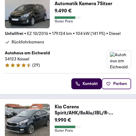
Automatik Kamera 7Sitzer
9.490 €
Guter Preis
Unfallfrei
•
EZ 10/2016
•
179.124 km
•
104 kW (141 PS)
•
Diesel
Rückfahrkamera
Autohaus am Eichwald
34123 Kassel
(
29
)
4.4 Sterne
Kontakt
Parken
Kia Carens
Spirit/AHK/8xAlu/JBL/R-
Cam/4xSitzheizung
9.990 €
Guter Preis