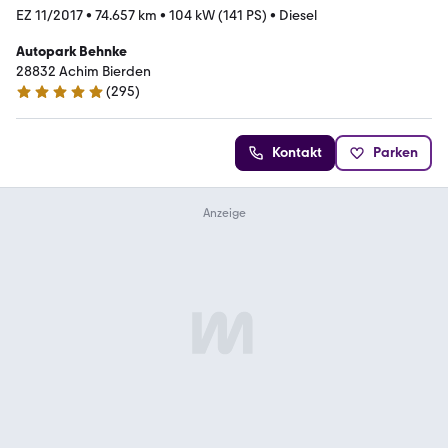
EZ 11/2017
•
74.657 km
•
104 kW (141 PS)
•
Diesel
Autopark Behnke
28832 Achim Bierden
(
295
)
4.8 Sterne
Kontakt
Parken