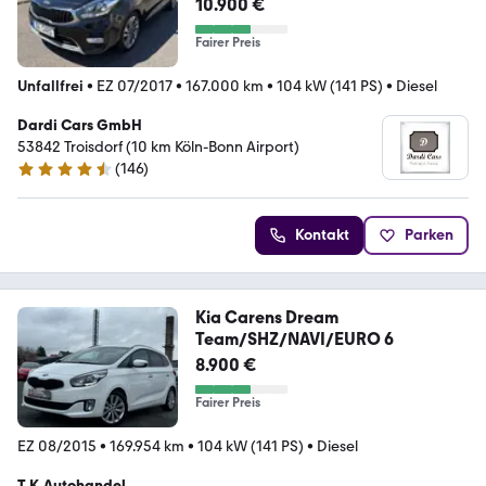
Aut./Navi+Camera/Panorama/7P
10.900 €
/AHK
Fairer Preis
Unfallfrei
•
EZ 07/2017
•
167.000 km
•
104 kW (141 PS)
•
Diesel
Dardi Cars GmbH
53842 Troisdorf (10 km Köln-Bonn Airport)
(
146
)
4.4 Sterne
Kontakt
Parken
Kia Carens Dream
Team/SHZ/NAVI/EURO 6
8.900 €
Fairer Preis
EZ 08/2015
•
169.954 km
•
104 kW (141 PS)
•
Diesel
T.K.Autohandel