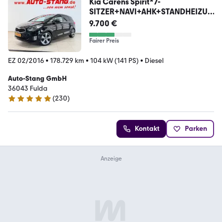
Kia Carens Spirit*7-
SITZER+NAVI+AHK+STANDHEIZUN
G+18"
9.700 €
Fairer Preis
EZ 02/2016
•
178.729 km
•
104 kW (141 PS)
•
Diesel
Auto-Stang GmbH
36043 Fulda
(
230
)
5 Sterne
Kontakt
Parken