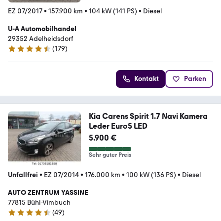
EZ 07/2017
•
157.900 km
•
104 kW (141 PS)
•
Diesel
U-A Automobilhandel
29352 Adelheidsdorf
(
179
)
4.5 Sterne
Kontakt
Parken
Kia Carens Spirit 1.7 Navi Kamera
Leder Euro5 LED
5.900 €
Sehr guter Preis
Unfallfrei
•
EZ 07/2014
•
176.000 km
•
100 kW (136 PS)
•
Diesel
AUTO ZENTRUM YASSINE
77815 Bühl-Vimbuch
(
49
)
4.5 Sterne