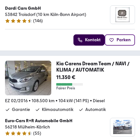
Dardi Cars GmbH
53842 Troisdorf (10 km Köln-Bonn Airport)
(
146
)
4.4 Sterne
Kontakt
Parken
Kia Carens Dream Team / NAVI /
KLIMA / AUTOMATIK
11.350 €
Fairer Preis
EZ 02/2016
•
108.500 km
•
104 kW (141 PS)
•
Diesel
Garantie
Klimaautomatik
Automatik
Euro-Cars R+R Automobile GmbH
56218 Mülheim-Kärlich
(
55
)
4.7 Sterne