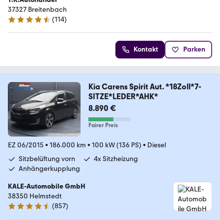
37327 Breitenbach
(
114
)
4.5 Sterne
Kontakt
Parken
Kia Carens Spirit Aut. *18Zoll*7-
SITZE*LEDER*AHK*
8.890 €
Fairer Preis
EZ 06/2015
•
186.000 km
•
100 kW (136 PS)
•
Diesel
Sitzbelüftung vorn
4x Sitzheizung
Anhängerkupplung
KALE-Automobile GmbH
38350 Helmstedt
(
857
)
4.7 Sterne