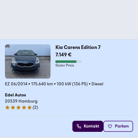
Kia Carens Edition 7
7.149 €
Guter Preis
EZ 06/2014
•
175.640 km
•
100 kW (136 PS)
•
Diesel
Edel Autos
20539 Hamburg
(
2
)
5 Sterne
Kontakt
Parken