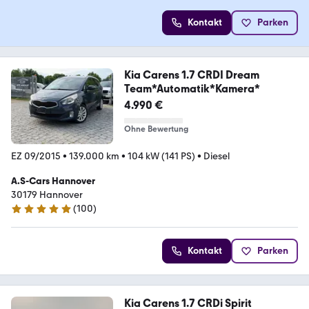
Kontakt
Parken
Kia Carens 1.7 CRDI Dream
Team*Automatik*Kamera*
4.990 €
Ohne Bewertung
EZ 09/2015
•
139.000 km
•
104 kW (141 PS)
•
Diesel
A.S-Cars Hannover
30179 Hannover
(
100
)
5 Sterne
Kontakt
Parken
Kia Carens 1.7 CRDi Spirit