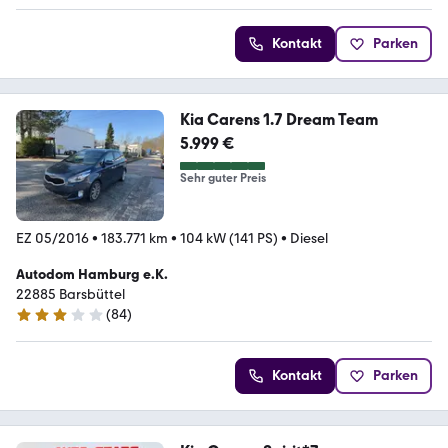
Kontakt
Parken
Kia Carens 1.7 Dream Team
5.999 €
Sehr guter Preis
EZ 05/2016
•
183.771 km
•
104 kW (141 PS)
•
Diesel
Autodom Hamburg e.K.
22885 Barsbüttel
(
84
)
2.9 Sterne
Kontakt
Parken