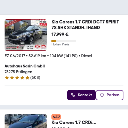
Kia Carens 1.7 CRDi DCT7 SPIRIT
7S AHK STANDH. IHAND
17.999 €
Hoher Preis
EZ 06/2017
•
52.619 km
•
104 kW (141 PS)
•
Diesel
Autohaus Sarin GmbH
76275 Ettlingen
(
508
)
4.9 Sterne
Kontakt
Parken
NEU
Kia Carens 1.7 CRDi