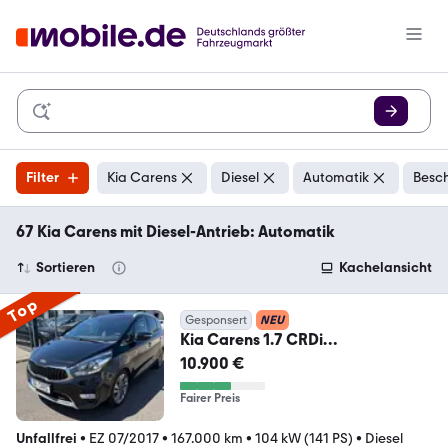
Filter
Kia Carens
Diesel
Automatik
Besch
67 Kia Carens mit Diesel-Antrieb: Automatik
Sortieren
Kachelansicht
Top
Gesponsert
NEU
Kia Carens 1.7 CRDi
Aut./Navi+Camera/Panorama/7P
10.900 €
/AHK
Fairer Preis
Unfallfrei
•
EZ 07/2017
•
167.000 km
•
104 kW (141 PS)
•
Diesel