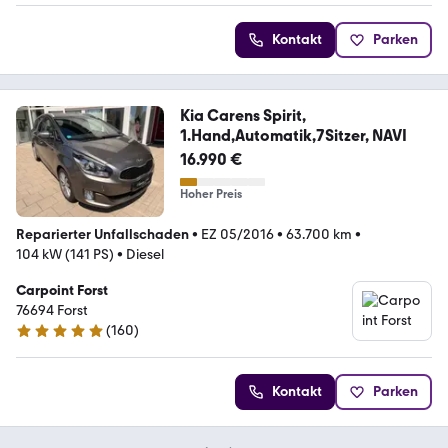
Kontakt
Parken
Kia Carens Spirit,
1.Hand,Automatik,7Sitzer, NAVI
16.990 €
Hoher Preis
Reparierter Unfallschaden
•
EZ 05/2016
•
63.700 km
•
104 kW (141 PS)
•
Diesel
Carpoint Forst
76694 Forst
(
160
)
4.8 Sterne
Kontakt
Parken