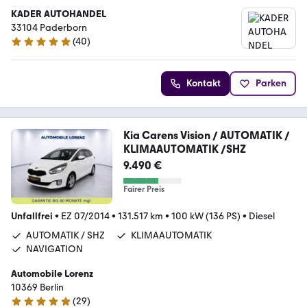
KADER AUTOHANDEL
33104 Paderborn
(
40
)
4.9 Sterne
Kontakt
Parken
Kia Carens Vision / AUTOMATIK /
KLIMAAUTOMATIK /SHZ
9.490 €
Fairer Preis
Unfallfrei
•
EZ 07/2014
•
131.517 km
•
100 kW (136 PS)
•
Diesel
AUTOMATIK / SHZ
KLIMAAUTOMATIK
NAVIGATION
Automobile Lorenz
10369 Berlin
(
29
)