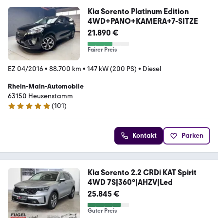
Kia Sorento Platinum Edition
4WD+PANO+KAMERA+7-SITZE
21.890 €
Fairer Preis
EZ 04/2016
•
88.700 km
•
147 kW (200 PS)
•
Diesel
Rhein-Main-Automobile
63150 Heusenstamm
(
101
)
4.8 Sterne
Kontakt
Parken
Kia Sorento 2.2 CRDi KAT Spirit
4WD 7S|360°|AHZV|Led
25.845 €
Guter Preis