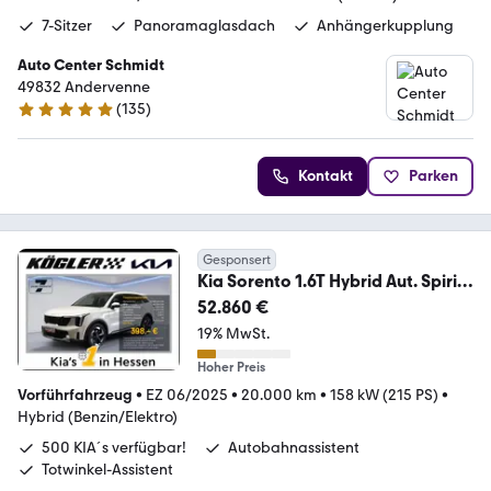
7-Sitzer
Panoramaglasdach
Anhängerkupplung
Auto Center Schmidt
49832 Andervenne
(
135
)
4.9 Sterne
Kontakt
Parken
Gesponsert
Kia Sorento 1.6T Hybrid Aut. Spirit
|-18% |7SI|DRI|G
52.860 €
19% MwSt.
Hoher Preis
Vorführfahrzeug
•
EZ 06/2025
•
20.000 km
•
158 kW (215 PS)
•
Hybrid (Benzin/Elektro)
500 KIA´s verfügbar!
Autobahnassistent
Totwinkel-Assistent