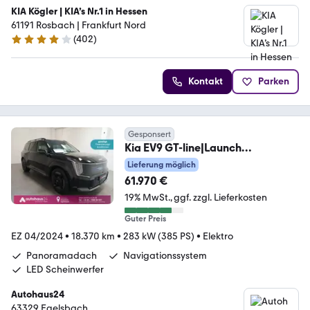
KIA Kögler | KIA’s Nr.1 in Hessen
61191 Rosbach | Frankfurt Nord
(
402
)
4.2 Sterne
Kontakt
Parken
Gesponsert
Kia EV9 GT-line|Launch
Edition|4WD|Pano
Lieferung möglich
61.970 €
19% MwSt.
ggf. zzgl. Lieferkosten
Guter Preis
EZ 04/2024
•
18.370 km
•
283 kW (385 PS)
•
Elektro
Panoramadach
Navigationssystem
LED Scheinwerfer
Autohaus24
63329 Egelsbach