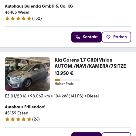
Autohaus Bulenda GmbH & Co. KG
46485 Wesel
(
132
)
5 Sterne
Kontakt
Parken
Kia Carens 1,7 CRDi Vision
AUTOM./NAVI/KAMERA/7SITZE
13.950 €
Hoher Preis
EZ 01/2016
•
98.063 km
•
104 kW (141 PS)
•
Diesel
Autohaus Frillendorf
45139 Essen
(
26
)
5 Sterne