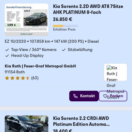
Kia Sorento 2.2D AWD AT8 7Sitze
AHK PLATINUM 8-fach
26.850 €
Erhöhter Preis
EZ 10/2020
•
107.858 km
•
147 kW (200 PS)
•
Diesel
Top-View / 360° Kamera
Sitzbelüftung
Head-Up Display
Kia Roth | Feser-Graf Metropol GmbH
91154 Roth
(
63
)
4.6 Sterne
Kontakt
Parken
Kia Sorento 2.2 CRDi AWD
Platinum Edition Automa...
18.400 €