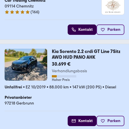
Car Trading Chemnitz
09114 Chemnitz
(
166
)
5 Sterne
Kontakt
Parken
Kia Sorento 2.2 crdi GT Line 7Sitz
AWD HUD PANO AHK
30.699 €
Verhandlungsbasis
Hoher Preis
Unfallfrei
•
EZ 10/2019
•
88.000 km
•
147 kW (200 PS)
•
Diesel
Privatanbieter
97218 Gerbrunn
Kontakt
Parken