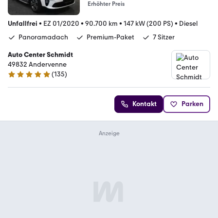
Erhöhter Preis
Unfallfrei
•
EZ 01/2020
•
90.700 km
•
147 kW (200 PS)
•
Diesel
Panoramadach
Premium-Paket
7 Sitzer
Auto Center Schmidt
49832 Andervenne
(
135
)
4.9 Sterne
Kontakt
Parken