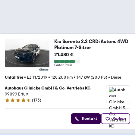
Kia Sorento 2.2 CRDi Autom. 4WD
Platinum 7-Sitzer
21.480 €
Guter Preis
Unfallfrei
•
EZ 11/2019
•
128.200 km
•
147 kW (200 PS)
•
Diesel
Autohaus Glinicke GmbH & Co. Vertriebs KG
99099 Erfurt
(
173
)
4.4 Sterne
Kontakt
Parken