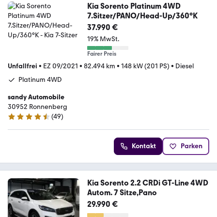
Kia Sorento Platinum 4WD
7.Sitzer/PANO/Head-Up/360°K
37.990 €
19% MwSt.
Fairer Preis
Unfallfrei
•
EZ 09/2021
•
82.494 km
•
148 kW (201 PS)
•
Diesel
Platinum 4WD
sandy Automobile
30952 Ronnenberg
(
49
)
4.7 Sterne
Kontakt
Parken
Kia Sorento 2.2 CRDi GT-Line 4WD
Autom. 7 Sitze,Pano
29.990 €