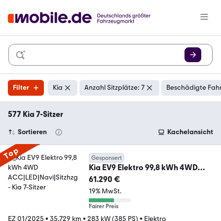
Filter
Kia
Anzahl Sitzplätze: 7
Beschädigte Fahr
577 Kia 7-Sitzer
Sortieren
Kachelansicht
Top
Gesponsert
Kia EV9 Elektro 99,8 kWh 4WD
ACC|LED|Navi|Sitzhzg
61.290 €
19% MwSt.
Fairer Preis
EZ 01/2025
•
35.729 km
•
283 kW (385 PS)
•
Elektro