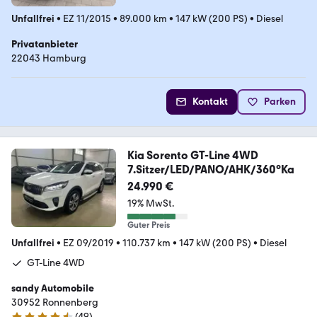
Unfallfrei
•
EZ 11/2015
•
89.000 km
•
147 kW (200 PS)
•
Diesel
Privatanbieter
22043 Hamburg
Kontakt
Parken
Kia Sorento GT-Line 4WD
7.Sitzer/LED/PANO/AHK/360°Ka
24.990 €
19% MwSt.
Guter Preis
Unfallfrei
•
EZ 09/2019
•
110.737 km
•
147 kW (200 PS)
•
Diesel
GT-Line 4WD
sandy Automobile
30952 Ronnenberg
(
49
)