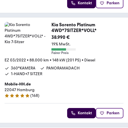
Kontakt
Parken
Kia Sorento Platinum
4WD*7SITZER*VOLL*
38.990 €
19% MwSt.
Fairer Preis
EZ 03/2022
•
88.000 km
•
148 kW (201 PS)
•
Diesel
360°KAMERA
PANORAMADACH
1-HAND+7 SITZER
Mobile-HH.de
22047 Hamburg
(
168
)
4.8 Sterne
Kontakt
Parken