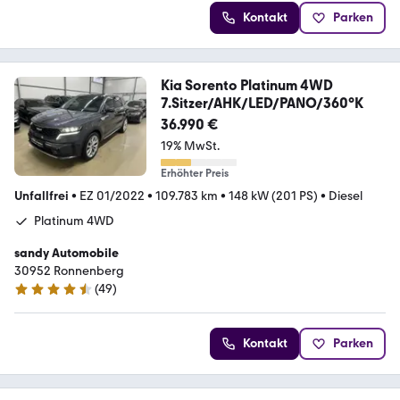
Kontakt
Parken
Kia Sorento Platinum 4WD
7.Sitzer/AHK/LED/PANO/360°K
36.990 €
19% MwSt.
Erhöhter Preis
Unfallfrei
•
EZ 01/2022
•
109.783 km
•
148 kW (201 PS)
•
Diesel
Platinum 4WD
sandy Automobile
30952 Ronnenberg
(
49
)
4.7 Sterne
Kontakt
Parken