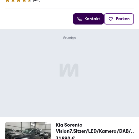
4.7 Sterne
Kontakt
Parken
Kia Sorento
Vision7.Sitzer/LED/Kamera/DAB/A
CC/DAB
31.990 €