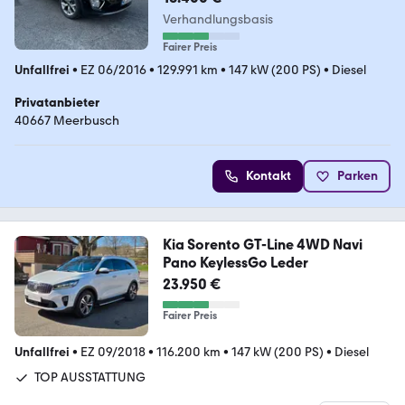
Verhandlungsbasis
Fairer Preis
Unfallfrei
•
EZ 06/2016
•
129.991 km
•
147 kW (200 PS)
•
Diesel
Privatanbieter
40667 Meerbusch
Kontakt
Parken
Kia Sorento GT-Line 4WD Navi
Pano KeylessGo Leder
23.950 €
Fairer Preis
Unfallfrei
•
EZ 09/2018
•
116.200 km
•
147 kW (200 PS)
•
Diesel
TOP AUSSTATTUNG