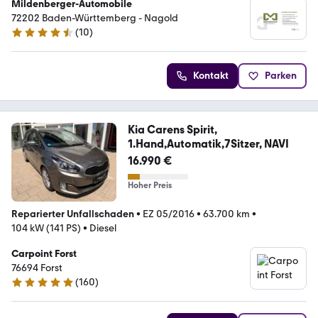
Mildenberger-Automobile
72202 Baden-Württemberg - Nagold
(
10
)
4.4 Sterne
Kontakt
Parken
Kia Carens Spirit,
1.Hand,Automatik,7Sitzer, NAVI
16.990 €
Hoher Preis
Reparierter Unfallschaden
•
EZ 05/2016
•
63.700 km
•
104 kW (141 PS)
•
Diesel
Carpoint Forst
76694 Forst
(
160
)
4.8 Sterne