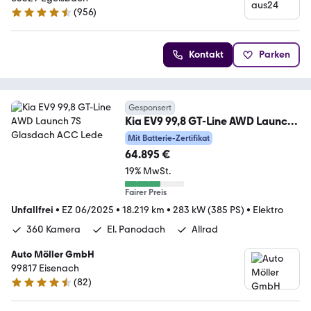
(
956
)
4.3 Sterne
Kontakt
Parken
Gesponsert
Kia EV9 99,8 GT-Line AWD Launch
7S Glasdach ACC Lede
Mit Batterie-Zertifikat
64.895 €
19% MwSt.
Fairer Preis
Unfallfrei
•
EZ 06/2025
•
18.219 km
•
283 kW (385 PS)
•
Elektro
360 Kamera
El. Panodach
Allrad
Auto Möller GmbH
99817 Eisenach
(
82
)
4.7 Sterne