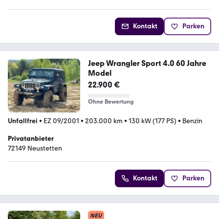
Kontakt
Parken
Jeep Wrangler Sport 4.0 60 Jahre
Model
22.900 €
Ohne Bewertung
Unfallfrei
•
EZ 09/2001
•
203.000 km
•
130 kW (177 PS)
•
Benzin
Privatanbieter
72149 Neustetten
Kontakt
Parken
NEU