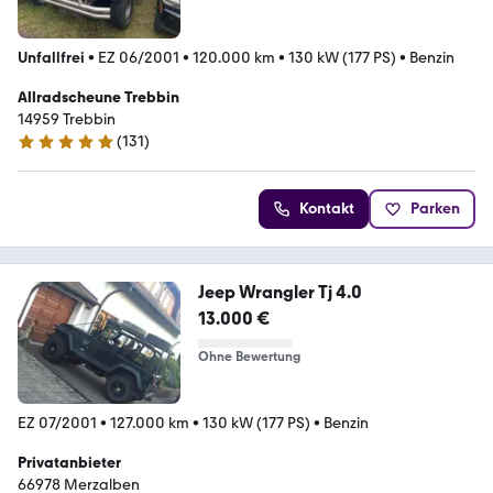
Unfallfrei
•
EZ 06/2001
•
120.000 km
•
130 kW (177 PS)
•
Benzin
Allradscheune Trebbin
14959 Trebbin
(
131
)
5 Sterne
Kontakt
Parken
Jeep Wrangler Tj 4.0
13.000 €
Ohne Bewertung
EZ 07/2001
•
127.000 km
•
130 kW (177 PS)
•
Benzin
Privatanbieter
66978 Merzalben