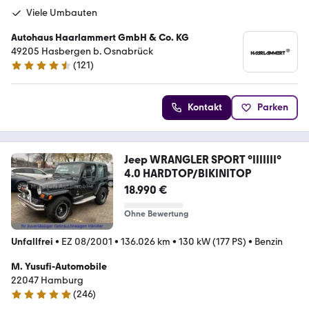
Viele Umbauten
Autohaus Haarlammert GmbH & Co. KG
49205 Hasbergen b. Osnabrück
(
121
)
4.6 Sterne
Kontakt
Parken
Jeep WRANGLER SPORT °IIIIIII°
4.0 HARDTOP/BIKINITOP
18.990 €
Ohne Bewertung
Unfallfrei
•
EZ 08/2001
•
136.026 km
•
130 kW (177 PS)
•
Benzin
M. Yusufi-Automobile
22047 Hamburg
(
246
)
4.9 Sterne