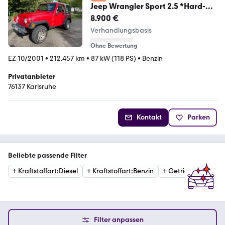
Jeep Wrangler Sport 2.5 *Hard-
Softtop, AHK, LPG*
8.900 €
Verhandlungsbasis
Ohne Bewertung
EZ 10/2001
•
212.457 km
•
87 kW (118 PS)
•
Benzin
Privatanbieter
76137 Karlsruhe
Kontakt
Parken
Beliebte passende Filter
+
Kraftstoffart
:
Diesel
+
Kraftstoffart
:
Benzin
+
Getriebe
:
Automat
Filter anpassen