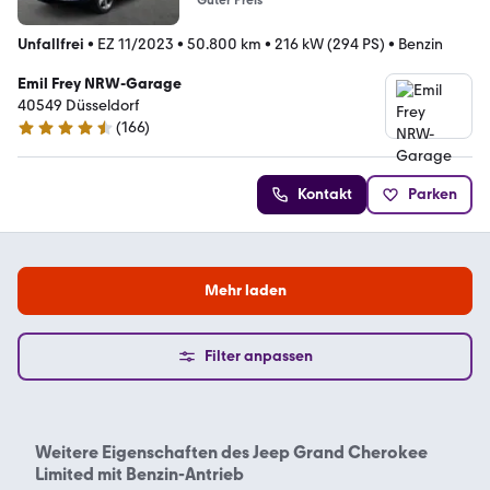
Guter Preis
Unfallfrei
•
EZ 11/2023
•
50.800 km
•
216 kW (294 PS)
•
Benzin
Emil Frey NRW-Garage
40549 Düsseldorf
(
166
)
4.7 Sterne
Kontakt
Parken
Mehr laden
Filter anpassen
Weitere Eigenschaften des
Jeep Grand Cherokee
Limited mit Benzin-Antrieb