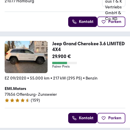
21077 Hamburg
Kontakt
Parken
Jeep Grand Cherokee 3.6 LIMITED
4X4
29.900 €
Fairer Preis
EZ 09/2020
•
55.000 km
•
217 kW (295 PS)
•
Benzin
EMI.Motors
77656 Offenburg- Zunsweier
(
159
)
4.6 Sterne
Kontakt
Parken