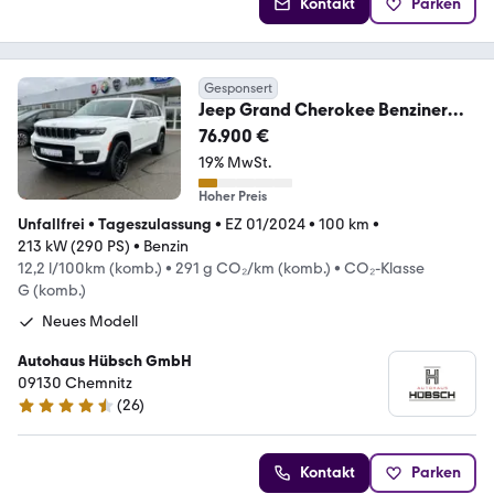
Kontakt
Parken
Gesponsert
Jeep Grand Cherokee Benziner
Limited L 3,6 V6 4x4
76.900 €
19% MwSt.
Hoher Preis
Unfallfrei
•
Tageszulassung
•
EZ 01/2024
•
100 km
•
213 kW (290 PS)
•
Benzin
12,2 l/100km (komb.)
•
291 g CO₂/km (komb.)
•
CO₂-Klasse
G (komb.)
Neues Modell
Autohaus Hübsch GmbH
09130 Chemnitz
(
26
)
4.7 Sterne
Kontakt
Parken