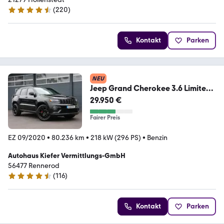
(
220
)
4.4 Sterne
Kontakt
Parken
NEU
Jeep Grand Cherokee 3.6 Limited
X 4X4/SHZ/SBL/TOTW/20
29.950 €
Fairer Preis
EZ 09/2020
•
80.236 km
•
218 kW (296 PS)
•
Benzin
Autohaus Kiefer Vermittlungs-GmbH
56477 Rennerod
(
116
)
4.6 Sterne
Kontakt
Parken