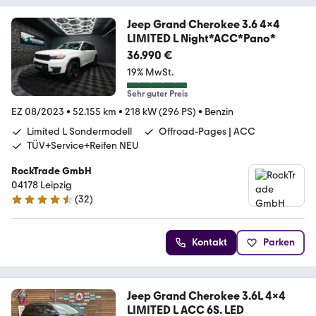
Jeep Grand Cherokee 3.6 4x4
LIMITED L Night*ACC*Pano*
36.990 €
19% MwSt.
Sehr guter Preis
EZ 08/2023
•
52.155 km
•
218 kW (296 PS)
•
Benzin
Limited L Sondermodell
Offroad-Pages | ACC
TÜV+Service+Reifen NEU
RockTrade GmbH
04178 Leipzig
(
32
)
4.7 Sterne
Kontakt
Parken
Jeep Grand Cherokee 3.6L 4x4
LIMITED L ACC 6S. LED