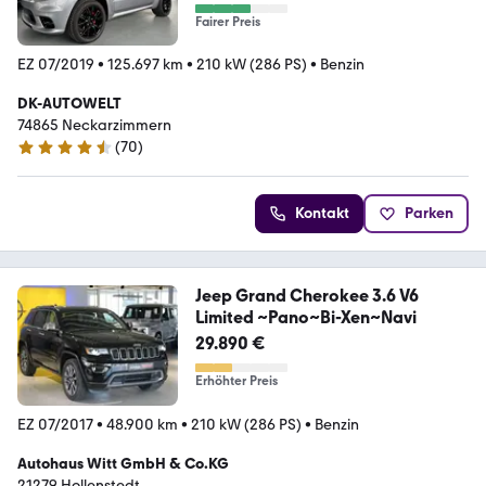
Fairer Preis
EZ 07/2019
•
125.697 km
•
210 kW (286 PS)
•
Benzin
DK-AUTOWELT
74865 Neckarzimmern
(
70
)
4.4 Sterne
Kontakt
Parken
Jeep Grand Cherokee 3.6 V6
Limited ~Pano~Bi-Xen~Navi
29.890 €
Erhöhter Preis
EZ 07/2017
•
48.900 km
•
210 kW (286 PS)
•
Benzin
Autohaus Witt GmbH & Co.KG
21279 Hollenstedt