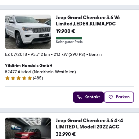
Jeep Grand Cherokee 3.6 V6
Limited,LEDER,KLIMA,PDC
19.900 €
Sehr guter Preis
EZ 07/2018
•
95.712 km
•
213 kW (290 PS)
•
Benzin
Yildirim Handels GmbH
52477 Alsdorf (Nordrhein-Westfalen)
(
485
)
4.9 Sterne
Kontakt
Parken
Jeep Grand Cherokee 3.6 4x4
LIMITED L Modell 2022 ACC
32.990 €