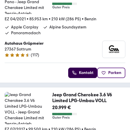
Guter Preis
EZ 04/2021
•
85.953 km
•
210 kW (286 PS)
•
Benzin
Apple Carplay
Alpine Soundsystem
Panoramadach
Autohaus Grüpmeier
27367 Sottrum
(
117
)
4.5 Sterne
Kontakt
Parken
Jeep Grand Cherokee 3.6 V6
Limited LPG-Umbau VOLL
20.999 €
Guter Preis
EZ 07/2017
•
99.500 km
•
210 kW (286 PS)
•
Benzin