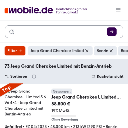
Filter
Jeep Grand Cherokee limited
Benzin
Bes
73 Jeep Grand Cherokee Limited mit Benzin-Antrieb
Sortieren
Kachelansicht
Top
Gesponsert
Jeep Grand Cherokee L Limited
3.6 V6 4x4
58.800 €
19% MwSt.
Ohne Bewertung
Unfallfrei
•
EZ 04/2023
•
48.000 km
•
213 kW (290 PS)
•
Benzin