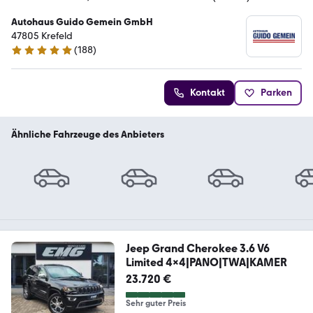
Autohaus Guido Gemein GmbH
47805 Krefeld
(
188
)
4.9 Sterne
Kontakt
Parken
Ähnliche Fahrzeuge des Anbieters
Jeep Grand Cherokee 3.6 V6
Limited 4x4|PANO|TWA|KAMER
23.720 €
Sehr guter Preis