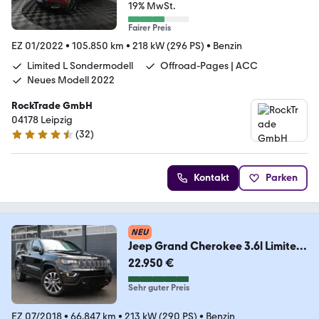
19% MwSt.
Fairer Preis
EZ 01/2022
•
105.850 km
•
218 kW (296 PS)
•
Benzin
Limited L Sondermodell
Offroad-Pages | ACC
Neues Modell 2022
RockTrade GmbH
04178 Leipzig
(
32
)
4.7 Sterne
Kontakt
Parken
NEU
Jeep Grand Cherokee 3.6l Limited
4x4/APPLE/SHZ/TTW/20
22.950 €
Sehr guter Preis
EZ 07/2018
•
66.847 km
•
213 kW (290 PS)
•
Benzin