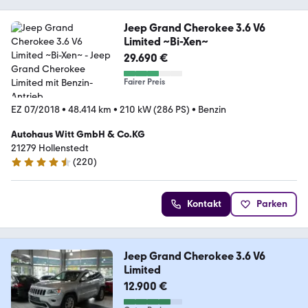
Jeep Grand Cherokee 3.6 V6
Limited ~Bi-Xen~
29.690 €
Fairer Preis
EZ 07/2018
•
48.414 km
•
210 kW (286 PS)
•
Benzin
Autohaus Witt GmbH & Co.KG
21279 Hollenstedt
(
220
)
4.4 Sterne
Kontakt
Parken
Jeep Grand Cherokee 3.6 V6
Limited
12.900 €