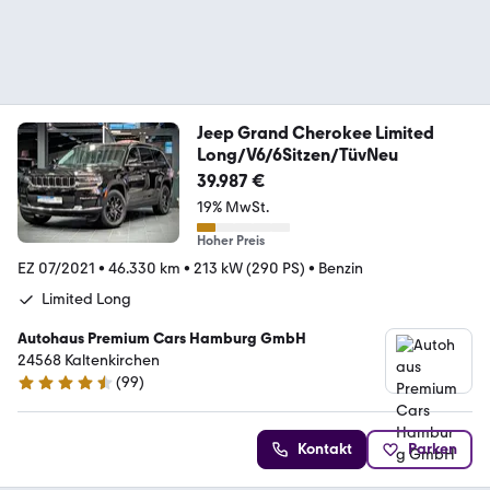
Jeep Grand Cherokee Limited
Long/V6/6Sitzen/TüvNeu
39.987 €
19% MwSt.
Hoher Preis
EZ 07/2021
•
46.330 km
•
213 kW (290 PS)
•
Benzin
Limited Long
Autohaus Premium Cars Hamburg GmbH
24568 Kaltenkirchen
(
99
)
4.3 Sterne
Kontakt
Parken