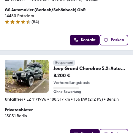
GS Automakler (Gerlach/Schönbeck) GbR
14480 Potsdam
(
54
)
4.4 Sterne
Kontakt
Parken
Gesponsert
Jeep Grand Cherokee 5.2i Auto
Limited Limited
8.200 €
Verhandlungsbasis
Ohne Bewertung
Unfallfrei
•
EZ 11/1996
•
188.517 km
•
156 kW (212 PS)
•
Benzin
Privatanbieter
13051 Berlin