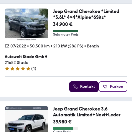
Jeep Grand Cherokee *Limited
*3.6L* 4x4*Alpine*6Sitz*
34.900 €
Sehr guter Preis
EZ 07/2022
•
50.500 km
•
210 kW (286 PS)
•
Benzin
Autowelt Stade GmbH
21682 Stade
(
4
)
4.8 Sterne
Kontakt
Parken
Jeep Grand Cherokee 3.6
Automatik Limited+Navi+Leder
39.980 €