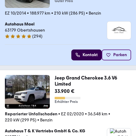
Guter Preis
EZ 10/2014
•
188.977 km
•
210 kW (286 PS)
•
Benzin
Autohaus Mael
63179 Obertshausen
(
294
)
4.9 Sterne
Kontakt
Parken
Jeep Grand Cherokee 3.6 V6
Limited
33.900 €
Erhöhter Preis
Reparierter Unfallschaden
•
EZ 02/2020
•
36.548 km
•
220 kW (299 PS)
•
Benzin
Autohaus T & K Vertriebs GmbH & Co. KG