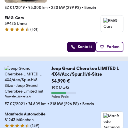
EZ 01/2019
•
95.000 km
•
220 kW (299 PS)
•
Benzin
EMG-Cars
59425 Unna
(
161
)
4.3 Sterne
Kontakt
Parken
Jeep Grand Cherokee LIMITED L
4X4/Acc/Spur.H/6-Sitze
34.990 €
19% MwSt.
Fairer Preis
EZ 07/2021
•
74.609 km
•
218 kW (296 PS)
•
Benzin
Manfredo Automobile
81243 München
(
159
)