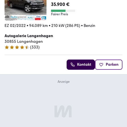
35.900 €
Fairer Preis
EZ 02/2022
•
94.089 km
•
210 kW (286 PS)
•
Benzin
Autogalerie Langenhagen
30855 Langenhagen
(
333
)
4.6 Sterne
Kontakt
Parken