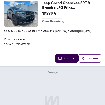
Jeep Grand Cherokee SRT 8
Brembo LPG Prins...
19.990 €
Ohne Bewertung
EZ 08/2013
•
207.510 km
•
253 kW (344 PS)
•
Autogas (LPG)
Privatanbieter
33647 Brackwede
Kontakt
Parken