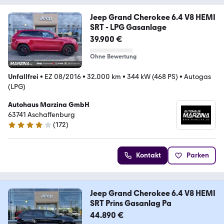
Jeep Grand Cherokee 6.4 V8 HEMI
SRT - LPG Gasanlage
39.900 €
Ohne Bewertung
Unfallfrei
•
EZ 08/2016
•
32.000 km
•
344 kW (468 PS)
•
Autogas
(LPG)
Autohaus Marzina GmbH
63741 Aschaffenburg
(
172
)
4 Sterne
Kontakt
Parken
Jeep Grand Cherokee 6.4 V8 HEMI
SRT Prins Gasanlag Pa
44.890 €