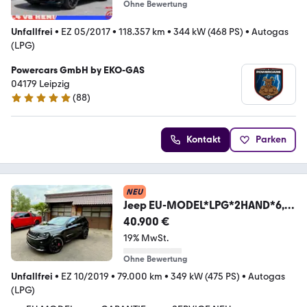
Ohne Bewertung
Unfallfrei
•
EZ 05/2017
•
118.357 km
•
344 kW (468 PS)
•
Autogas
(LPG)
Powercars GmbH by EKO-GAS
04179 Leipzig
(
88
)
4.9 Sterne
Kontakt
Parken
NEU
Jeep EU-MODEL*LPG*2HAND*6,4
V8*SRT*PANO*NAVI*VOL
40.900 €
19% MwSt.
Ohne Bewertung
Unfallfrei
•
EZ 10/2019
•
79.000 km
•
349 kW (475 PS)
•
Autogas
(LPG)