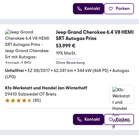
Kontakt
Parken
Jeep Grand Cherokee 6.4 V8 HEMI
SRT Autogas Prins
53.999 €
19% MwSt.
Ohne Bewertung
Unfallfrei
•
EZ 08/2017
•
62.341 km
•
344 kW (468 PS)
•
Autogas
(LPG)
Kfz-Werkstatt und Handel Jan Winterhoff
29410 Salzwedel OT Brietz
(
85
)
4.3 Sterne
Kontakt
Parken