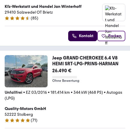
Kfz-Werkstatt und Handel Jan Winterhoff
29410 Salzwedel OT Brietz
(
85
)
4.3 Sterne
Kontakt
Parken
Jeep GRAND CHEROKEE 6.4 V8
HEMI SRT-LPG-PRINS-HARMAN
26.490 €
Ohne Bewertung
Unfallfrei
•
EZ 03/2016
•
181.414 km
•
344 kW (468 PS)
•
Autogas
(LPG)
Quality-Motors GmbH
52222 Stolberg
(
71
)
5 Sterne