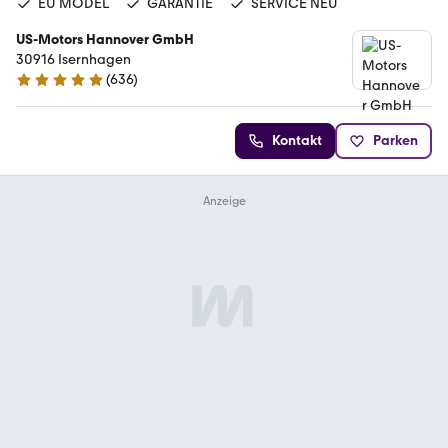
EU MODEL
GARANTIE
SERVICE NEU
US-Motors Hannover GmbH
30916 Isernhagen
(
636
)
4.8 Sterne
Kontakt
Parken