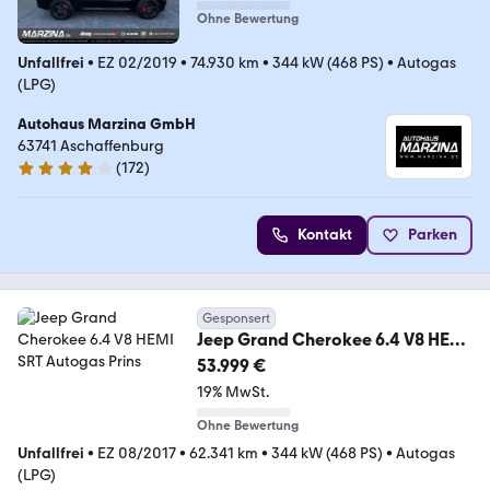
Ohne Bewertung
Unfallfrei
•
EZ 02/2019
•
74.930 km
•
344 kW (468 PS)
•
Autogas
(LPG)
Autohaus Marzina GmbH
63741 Aschaffenburg
(
172
)
4 Sterne
Kontakt
Parken
Gesponsert
Jeep Grand Cherokee 6.4 V8 HEMI
SRT Autogas Prins
53.999 €
19% MwSt.
Ohne Bewertung
Unfallfrei
•
EZ 08/2017
•
62.341 km
•
344 kW (468 PS)
•
Autogas
(LPG)