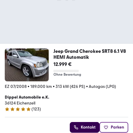
Jeep Grand Cherokee SRT8 6.1 V8
HEMI Automatik
12.999 €
Ohne Bewertung
EZ 07/2008
•
189.000 km
•
313 kW (426 PS)
•
Autogas (LPG)
Dippel Automobile e.K.
36124 Eichenzell
(
123
)
4.8 Sterne
Kontakt
Parken