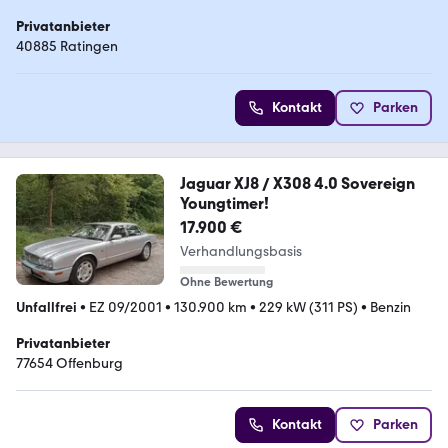
Privatanbieter
40885 Ratingen
Kontakt
Parken
Jaguar XJ8 / X308 4.0 Sovereign
Youngtimer!
17.900 €
Verhandlungsbasis
Ohne Bewertung
Unfallfrei
•
EZ 09/2001
•
130.900 km
•
229 kW (311 PS)
•
Benzin
Privatanbieter
77654 Offenburg
Kontakt
Parken