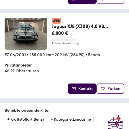
NEU
Jaguar XJ8 (X308) 4.0 V8
Sovereign ( Tausc...
6.800 €
Ohne Bewertung
EZ 06/2001
•
255.000 km
•
209 kW (284 PS)
•
Benzin
Privatanbieter
46119 Oberhausen
Kontakt
Parken
Beliebte passende Filter
+
Kraftstoffart
:
Benzin
+
Kategorie
:
Limousine