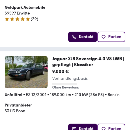
Goldpark Automobile
59597 Erwitte
(
39
)
5 Sterne
Kontakt
Parken
Jaguar XJ8 Sovereign 4.0 V8 LWB |
gepflegt | Klassiker
9.000 €
Verhandlungsbasis
Ohne Bewertung
Unfallfrei
•
EZ 12/2001
•
189.000 km
•
210 kW (286 PS)
•
Benzin
Privatanbieter
53113 Bonn
Kontakt
Parken