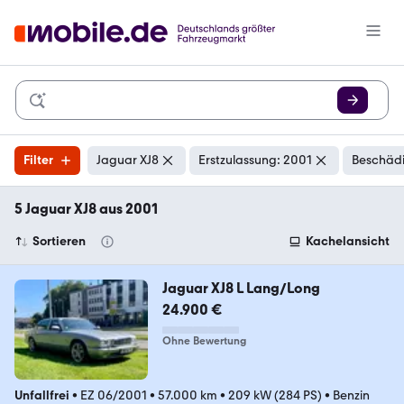
Filter
Jaguar XJ8
Erstzulassung: 2001
Beschädi
5 Jaguar XJ8 aus 2001
Sortieren
Kachelansicht
Jaguar XJ8 L Lang/Long
24.900 €
Ohne Bewertung
Unfallfrei
•
EZ 06/2001
•
57.000 km
•
209 kW (284 PS)
•
Benzin