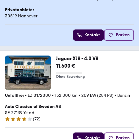
Privatanbieter
30519 Hannover
Kontakt
Parken
Jaguar XJ8 - 4.0 V8
11.600 €
Ohne Bewertung
Unfallfrei
•
EZ 01/2000
•
152.000 km
•
209 kW (284 PS)
•
Benzin
Auto Classica of Sweden AB
SE-27139 Ystad
(
72
)
4.1 Sterne
Kontakt
Parken