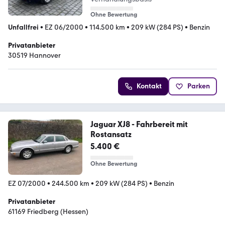
Ohne Bewertung
Unfallfrei
•
EZ 06/2000
•
114.500 km
•
209 kW (284 PS)
•
Benzin
Privatanbieter
30519 Hannover
Kontakt
Parken
Jaguar XJ8 - Fahrbereit mit
Rostansatz
5.400 €
Ohne Bewertung
EZ 07/2000
•
244.500 km
•
209 kW (284 PS)
•
Benzin
Privatanbieter
61169 Friedberg (Hessen)