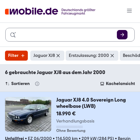
Filter
Jaguar XJ8
Erstzulassung: 2000
Beschäd
6 gebrauchte Jaguar XJ8 aus dem Jahr 2000
Sortieren
Kachelansicht
Jaguar XJ8 4.0 Sovereign Long
wheelbase (LWB)
18.990 €
Verhandlungsbasis
Ohne Bewertung
Unfallfrei
•
EZ 06/2000
•
114.500 km
•
209 kW (284 PS)
•
Benzin