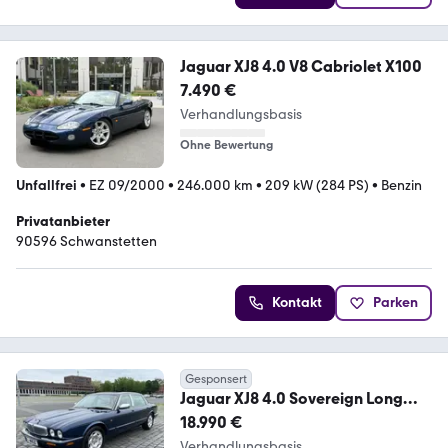
Jaguar XJ8 4.0 V8 Cabriolet X100
7.490 €
Verhandlungsbasis
Ohne Bewertung
Unfallfrei
•
EZ 09/2000
•
246.000 km
•
209 kW (284 PS)
•
Benzin
Privatanbieter
90596 Schwanstetten
Kontakt
Parken
Gesponsert
Jaguar XJ8 4.0 Sovereign Long
wheelbase (LWB)
18.990 €
Verhandlungsbasis