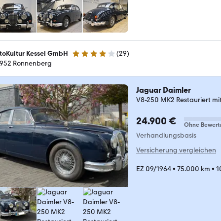
toKultur Kessel GmbH
(
29
)
3.9 Sterne
952 Ronnenberg
Jaguar Daimler
V8-250 MK2 Restauriert mit
24.900 €
Ohne Bewert
Verhandlungsbasis
Versicherung vergleichen
EZ 09/1964
•
75.000 km
•
1