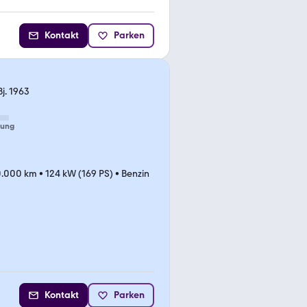
Kontakt
Parken
j. 1963
tung
0.000 km
•
124 kW (169 PS)
•
Benzin
Kontakt
Parken