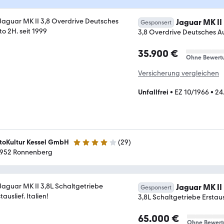
Jaguar MK II
Gesponsert
3,8 Overdrive Deutsches Au
35.900 €
Ohne Bewert
Versicherung vergleichen
Unfallfrei
•
EZ 10/1966
•
24
toKultur Kessel GmbH
(
29
)
3.9 Sterne
952 Ronnenberg
Jaguar MK II
Gesponsert
3,8L Schaltgetriebe Erstausli
65.000 €
Ohne Bewert