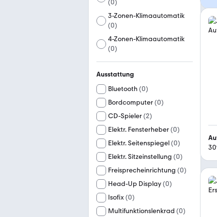
(
0
)
3-Zonen-Klimaautomatik
(
0
)
4-Zonen-Klimaautomatik
(
0
)
Ausstattung
Bluetooth
(
0
)
Bordcomputer
(
0
)
CD-Spieler
(
2
)
Elektr. Fensterheber
(
0
)
Au
Elektr. Seitenspiegel
(
0
)
30
Elektr. Sitzeinstellung
(
0
)
Freisprecheinrichtung
(
0
)
Head-Up Display
(
0
)
Isofix
(
0
)
Multifunktionslenkrad
(
0
)