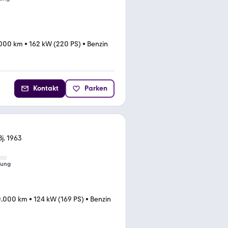
000 km
•
162 kW (220 PS)
•
Benzin
Kontakt
Parken
j. 1963
tung
0.000 km
•
124 kW (169 PS)
•
Benzin