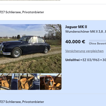
727 Schliersee, Privatanbieter
Jaguar MK II
Wunderschöner MK II 3,8 , B
40.000 €
Ohne Bewer
Versicherung vergleichen
Unfallfrei
•
EZ 03/1963
•
3
727 Schliersee, Privatanbieter