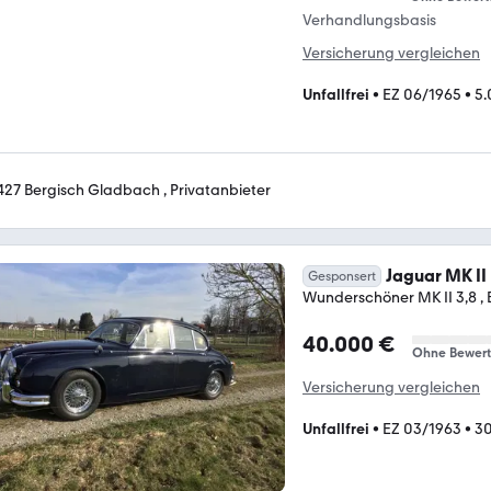
Verhandlungsbasis
Versicherung vergleichen
Unfallfrei
•
EZ 06/1965
•
5.
427 Bergisch Gladbach , Privatanbieter
Jaguar MK II
Gesponsert
Wunderschöner MK II 3,8 , B
40.000 €
Ohne Bewer
Versicherung vergleichen
Unfallfrei
•
EZ 03/1963
•
3