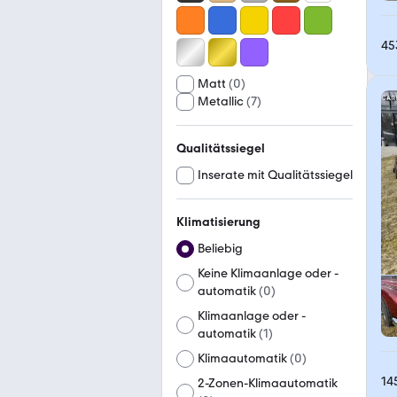
45
Matt
(
0
)
Metallic
(
7
)
Qualitätssiegel
Inserate mit Qualitätssiegel
Klimatisierung
Beliebig
Keine Klimaanlage oder -
automatik
(
0
)
Klimaanlage oder -
automatik
(
1
)
Klimaautomatik
(
0
)
14
2-Zonen-Klimaautomatik