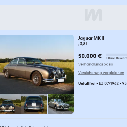
Jaguar MK II
, 3,8 l
50.000 €
Ohne Bewer
Verhandlungsbasis
Versicherung vergleichen
Unfallfrei
•
EZ 07/1962
•
95