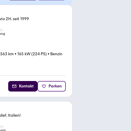
to 2H. seit 1999
ung
.563 km
•
165 kW (224 PS)
•
Benzin
Kontakt
Parken
ef. Italien!
ung