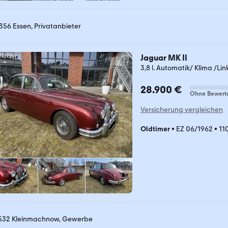
356 Essen, Privatanbieter
Jaguar MK II
3,8 l. Automatik/ Klima /Lin
28.900 €
Ohne Bewert
Versicherung vergleichen
Oldtimer
•
EZ 06/1962
•
11
532 Kleinmachnow, Gewerbe