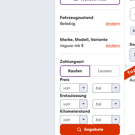
Fahrzeugzustand
Beliebig
ändern
J
Marke, Modell, Variante
So
Jaguar mk 8
ändern
Zahlungsart
To
Kaufen
Leasen
Preis
Erstzulassung
Kilometerstand
Angebote