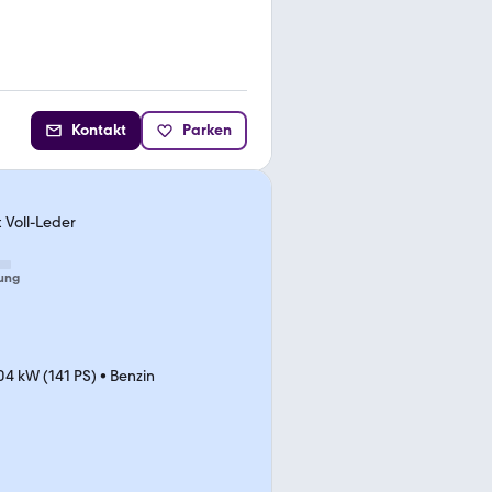
Kontakt
Parken
 Voll-Leder
ung
04 kW (141 PS)
•
Benzin