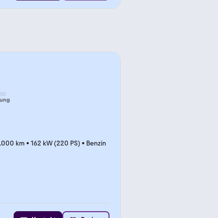
tung
.000 km
•
162 kW (220 PS)
•
Benzin