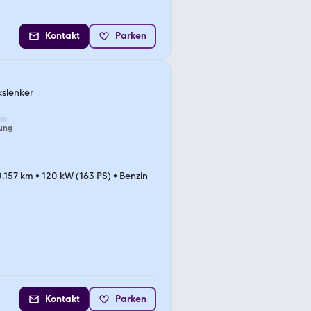
Kontakt
Parken
kslenker
ung
0.157 km
•
120 kW (163 PS)
•
Benzin
Kontakt
Parken