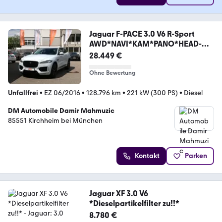
Jaguar F-PACE 3.0 V6 R-Sport
AWD*NAVI*KAM*PANO*HEAD-
UP*
28.449 €
Ohne Bewertung
Unfallfrei
•
EZ 06/2016
•
128.796 km
•
221 kW (300 PS)
•
Diesel
DM Automobile Damir Mahmuzic
85551 Kirchheim bei München
Kontakt
Parken
Jaguar XF 3.0 V6
*Dieselpartikelfilter zu!!*
8.780 €