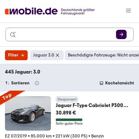
Filter
Jaguar 3.0
Beschädigte Fahrzeuge: Nicht anze
445 Jaguar: 3.0
Sortieren
Kachelansicht
Top
Gesponsert
Jaguar F-Type Cabriolet P300
Automatik 85.000km
30.898 €
Sehr guter Preis
EZ 07/2019
•
85.000 km
•
221 kW (300 PS)
•
Benzin