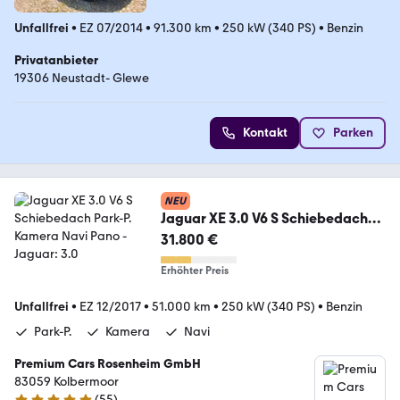
Unfallfrei
•
EZ 07/2014
•
91.300 km
•
250 kW (340 PS)
•
Benzin
Privatanbieter
19306 Neustadt- Glewe
Kontakt
Parken
NEU
Jaguar XE 3.0 V6 S Schiebedach
Park-P. Kamera Navi Pano
31.800 €
Erhöhter Preis
Unfallfrei
•
EZ 12/2017
•
51.000 km
•
250 kW (340 PS)
•
Benzin
Park-P.
Kamera
Navi
Premium Cars Rosenheim GmbH
83059 Kolbermoor
(
55
)