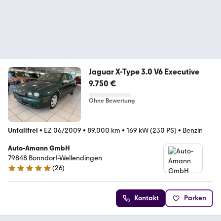
Jaguar X-Type 3.0 V6 Executive
9.750 €
Ohne Bewertung
Unfallfrei
•
EZ 06/2009
•
89.000 km
•
169 kW (230 PS)
•
Benzin
Auto-Amann GmbH
79848 Bonndorf-Wellendingen
(
26
)
5 Sterne
Kontakt
Parken