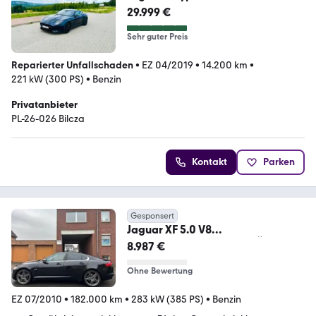
Chequered Flag Autom...
29.999 €
Sehr guter Preis
Reparierter Unfallschaden
•
EZ 04/2019
•
14.200 km
•
221 kW (300 PS)
•
Benzin
Privatanbieter
PL-26-026 Bilcza
Kontakt
Parken
Gesponsert
Jaguar XF 5.0 V8
Portfolio/3Jh.Garantie+TÜV+Insp
8.987 €
kt inkl
Ohne Bewertung
EZ 07/2010
•
182.000 km
•
283 kW (385 PS)
•
Benzin