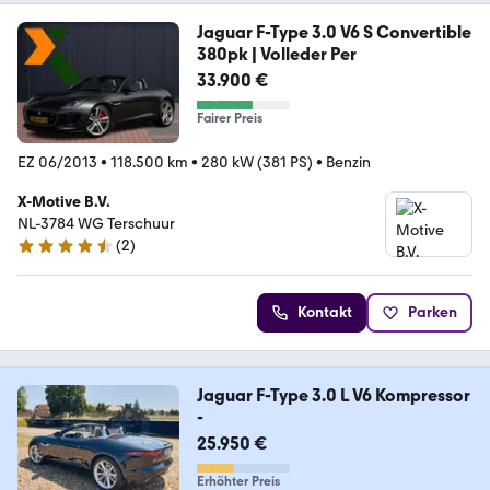
Jaguar F-Type 3.0 V6 S Convertible
380pk | Volleder Per
33.900 €
Fairer Preis
EZ 06/2013
•
118.500 km
•
280 kW (381 PS)
•
Benzin
X-Motive B.V.
NL-3784 WG Terschuur
(
2
)
4.7 Sterne
Kontakt
Parken
Jaguar F-Type 3.0 L V6 Kompressor
-
25.950 €
Erhöhter Preis