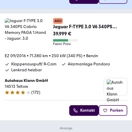
NEU
Jaguar F-TYPE 3.0 V6 340PS
Cabrio Memory PAGA 1.Hand
39.999 €
Fairer Preis
EZ 09/2016
•
71.380 km
•
250 kW (340 PS)
•
Benzin
Klappenauspuff/ R-Cam
Alarmanlage Pandora
Lenkrad heizbar
Autohaus Klann GmbH
14513 Teltow
(
172
)
4 Sterne
Kontakt
Parken