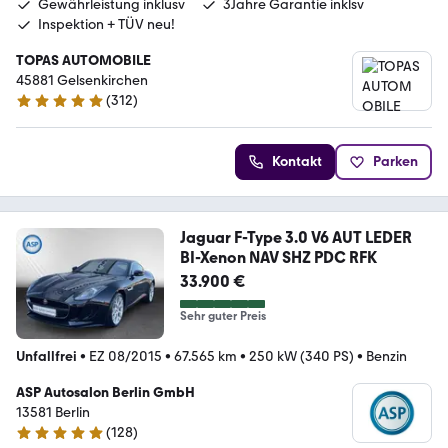
Gewährleistung inklusv
3Jahre Garantie inklsv
Inspektion + TÜV neu!
TOPAS AUTOMOBILE
45881 Gelsenkirchen
(
312
)
5 Sterne
Kontakt
Parken
Jaguar F-Type 3.0 V6 AUT LEDER
BI-Xenon NAV SHZ PDC RFK
33.900 €
Sehr guter Preis
Unfallfrei
•
EZ 08/2015
•
67.565 km
•
250 kW (340 PS)
•
Benzin
ASP Autosalon Berlin GmbH
13581 Berlin
(
128
)
4.8 Sterne