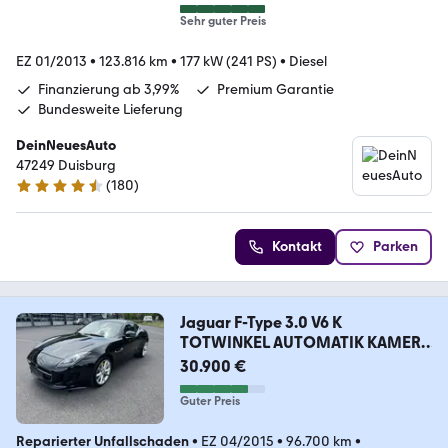
Sehr guter Preis
EZ 01/2013
•
123.816 km
•
177 kW (241 PS)
•
Diesel
Finanzierung ab 3,99%
Premium Garantie
Bundesweite Lieferung
DeinNeuesAuto
47249 Duisburg
(
180
)
4.7 Sterne
Kontakt
Parken
Jaguar F-Type 3.0 V6 K
TOTWINKEL AUTOMATIK KAMERA
PDC
30.900 €
Guter Preis
Reparierter Unfallschaden
•
EZ 04/2015
•
96.700 km
•