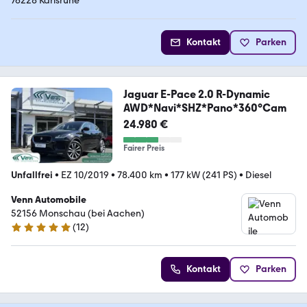
76228 Karlsruhe
Kontakt
Parken
Jaguar E-Pace 2.0 R-Dynamic
AWD*Navi*SHZ*Pano*360°Cam
24.980 €
Fairer Preis
Unfallfrei
•
EZ 10/2019
•
78.400 km
•
177 kW (241 PS)
•
Diesel
Venn Automobile
52156 Monschau (bei Aachen)
(
12
)
5 Sterne
Kontakt
Parken