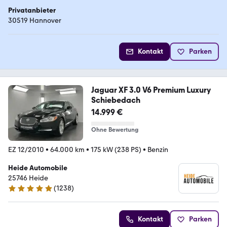
Privatanbieter
30519 Hannover
Kontakt
Parken
Jaguar XF 3.0 V6 Premium Luxury
Schiebedach
14.999 €
Ohne Bewertung
EZ 12/2010
•
64.000 km
•
175 kW (238 PS)
•
Benzin
Heide Automobile
25746 Heide
(
1238
)
4.9 Sterne
Kontakt
Parken