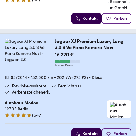
4.9 Sterne
Kontakt
Parken
Jaguar XJ Premium Luxury Lang
3.0 S V6 Pano Kamera Navi
16.270 €
Fairer Preis
EZ 03/2014
•
152.000 km
•
202 kW (275 PS)
•
Diesel
Totwinkelassistent
Fernlichtass.
Verkehrszeichenerk.
Autohaus Motion
12305 Berlin
(
349
)
5 Sterne
Kontakt
Parken