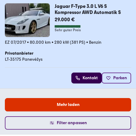
Jaguar F-Type 3.0 L V6 S
Kompressor AWD Automatik S
29.000 €
Sehr guter Preis
EZ 07/2017
•
80.000 km
•
280 kW (381 PS)
•
Benzin
Privatanbieter
LT-35175 Panevėžys
Kontakt
Parken
Mehr laden
Filter anpassen