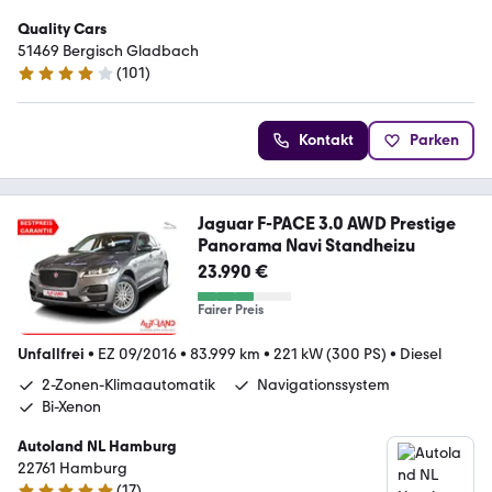
Quality Cars
51469 Bergisch Gladbach
(
101
)
4.1 Sterne
Kontakt
Parken
Jaguar F-PACE 3.0 AWD Prestige
Panorama Navi Standheizu
23.990 €
Fairer Preis
Unfallfrei
•
EZ 09/2016
•
83.999 km
•
221 kW (300 PS)
•
Diesel
2-Zonen-Klimaautomatik
Navigationssystem
Bi-Xenon
Autoland NL Hamburg
22761 Hamburg
(
17
)