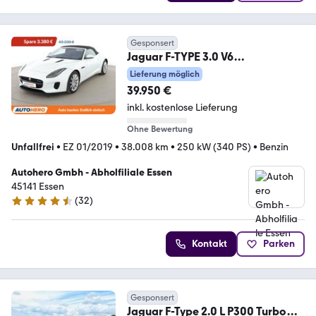
Gesponsert
Jaguar F-TYPE 3.0 V6
Aut.*NAVI*XENON*CAM*PDC*SH
Lieferung möglich
Z*
39.950 €
inkl. kostenlose Lieferung
Ohne Bewertung
Unfallfrei
•
EZ 01/2019
•
38.008 km
•
250 kW (340 PS)
•
Benzin
Autohero Gmbh - Abholfiliale Essen
45141 Essen
(
32
)
4.7 Sterne
Kontakt
Parken
Gesponsert
Jaguar F-Type 2.0 L P300 Turbo