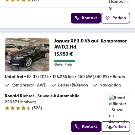
4.9 Sterne
Kontakt
Parken
Jaguar XF 3.0 V6 aut. Kompressor
AWD,2.Hd.
13.950 €
Guter Preis
Unfallfrei
•
EZ 08/2015
•
125.265 km
•
250 kW (340 PS)
•
Benzin
Kompressor +AWD
Leder+Bi-Xenon
Navigation
Ronald Richter - Stuwe e.k Automobile
22087 Hamburg
(
328
)
4.6 Sterne
Kontakt
Parken