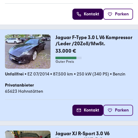
Kontakt
Parken
Jaguar F-Type 3.0 L V6 Kompressor
/Leder /20Zoll/MwSt.
33.000 €
Guter Preis
Unfallfrei
•
EZ 07/2014
•
87.500 km
•
250 kW (340 PS)
•
Benzin
Privatanbieter
65623 Hahnstätten
Kontakt
Parken
Jaguar XJ R-Sport 3.0 V6