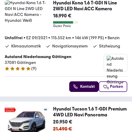
Hyundai Kona 1.6 T-GDI N Line
2WD LED Navi ACC Kamera
18.990 €
Guter Preis
Unfallfrei
•
EZ 09/2021
•
115.552 km
•
146 kW (199 PS)
•
Benzin
Klimaautomatik
Navigationssystem
Sitzheizung
Autoland Niederlassung Göttingen
37081 Göttingen
(
9
)
5 Sterne
Kontakt
Parken
Hyundai Tucson 1.6 T-GDI Premium
4WD LED Navi Panorama
20.950 €
21.490 €