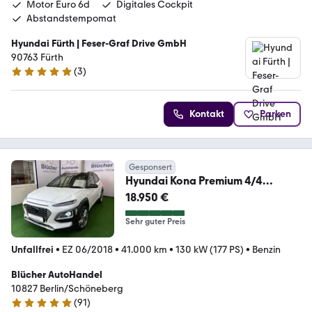
Motor Euro 6d
Digitales Cockpit
Abstandstempomat
Hyundai Fürth | Feser-Graf Drive GmbH
90763 Fürth
(
3
)
5 Sterne
Kontakt
Parken
Gesponsert
Hyundai Kona Premium 4/4
Sonderedition Automatik AHK Spo
18.950 €
Sehr guter Preis
Unfallfrei
•
EZ 06/2018
•
41.000 km
•
130 kW (177 PS)
•
Benzin
Blücher AutoHandel
10827 Berlin/Schöneberg
(
91
)
4.8 Sterne