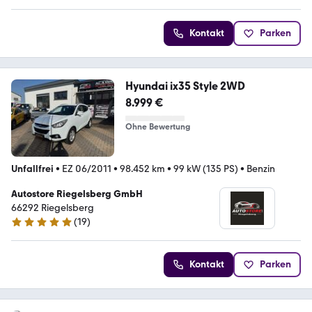
Kontakt
Parken
Hyundai ix35 Style 2WD
8.999 €
Ohne Bewertung
Unfallfrei
•
EZ 06/2011
•
98.452 km
•
99 kW (135 PS)
•
Benzin
Autostore Riegelsberg GmbH
66292 Riegelsberg
(
19
)
4.8 Sterne
Kontakt
Parken