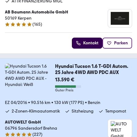
ATTR FINANZIERUNG MGL
AB Baumann Automobile GmbH
50169 Kerpen
(
165
)
4.9 Sterne
Kontakt
Parken
Hyundai Tucson 1.6 T-GDI Autom.
25 Jahre 4WD AWD PDC AUX
13.590 €
Guter Preis
EZ 04/2016
•
90.516 km
•
130 kW (177 PS)
•
Benzin
2-Zonen-Klimaautomatik
Sitzheizung
Tempomat
AUTOWELT GmbH
06796 Sandersdorf Brehna
(
227
)
4.8 Sterne