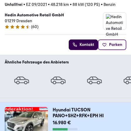
Unfallfrei
•
EZ 09/2021
•
48.218 km
•
88 kW (120 PS)
•
Benzin
Hedin Automotive Retail GmbH
01219 Dresden
(
60
)
4.6 Sterne
Kontakt
Parken
Ähnliche Fahrzeuge des Anbieters
Hyundai TUCSON
PANO+SHZ+RFK+EPH HI
16.980 €