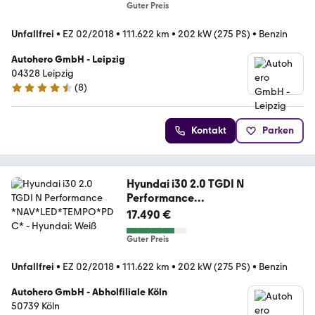
Guter Preis
Unfallfrei
•
EZ 02/2018
•
111.622 km
•
202 kW (275 PS)
•
Benzin
Autohero GmbH - Leipzig
04328 Leipzig
(
8
)
4.3 Sterne
Kontakt
Parken
Hyundai i30 2.0 TGDI N
Performance
*NAV*LED*TEMPO*PDC*
17.490 €
Guter Preis
Unfallfrei
•
EZ 02/2018
•
111.622 km
•
202 kW (275 PS)
•
Benzin
Autohero GmbH - Abholfiliale Köln
50739 Köln