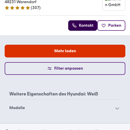
48231 Warendorf
(
307
)
4.8 Sterne
Kontakt
Parken
Mehr laden
Filter anpassen
Weitere Eigenschaften des
Hyundai: Weiß
Modelle
Hyundai Accent
Hyundai Atos
Hyundai BAYON weiß
Hyundai BAYON