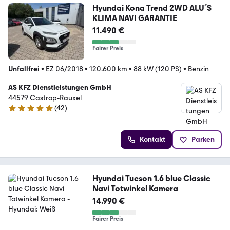
Hyundai Kona Trend 2WD ALU´S
KLIMA NAVI GARANTIE
11.490 €
Fairer Preis
Unfallfrei
•
EZ 06/2018
•
120.600 km
•
88 kW (120 PS)
•
Benzin
AS KFZ Dienstleistungen GmbH
44579 Castrop-Rauxel
(
42
)
5 Sterne
Kontakt
Parken
Hyundai Tucson 1.6 blue Classic
Navi Totwinkel Kamera
14.990 €
Fairer Preis