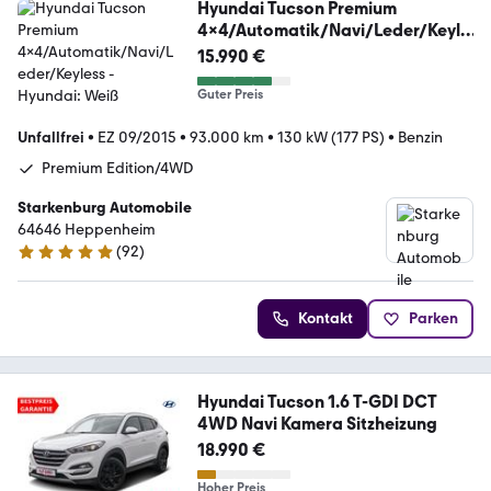
Hyundai Tucson Premium
4x4/Automatik/Navi/Leder/Keyle
ss
15.990 €
Guter Preis
Unfallfrei
•
EZ 09/2015
•
93.000 km
•
130 kW (177 PS)
•
Benzin
Premium Edition/4WD
Starkenburg Automobile
64646 Heppenheim
(
92
)
5 Sterne
Kontakt
Parken
Hyundai Tucson 1.6 T-GDI DCT
4WD Navi Kamera Sitzheizung
18.990 €
Hoher Preis