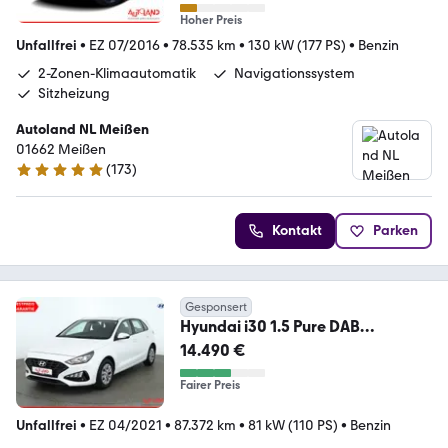
Hoher Preis
Unfallfrei
•
EZ 07/2016
•
78.535 km
•
130 kW (177 PS)
•
Benzin
2-Zonen-Klimaautomatik
Navigationssystem
Sitzheizung
Autoland NL Meißen
01662 Meißen
(
173
)
4.8 Sterne
Kontakt
Parken
Gesponsert
Hyundai i30 1.5 Pure DAB
Tempomat Bluetooth Klima
14.490 €
Fairer Preis
Unfallfrei
•
EZ 04/2021
•
87.372 km
•
81 kW (110 PS)
•
Benzin