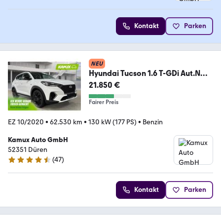
Kontakt
Parken
NEU
Hyundai Tucson 1.6 T-GDi Aut.N
Line LED+NAVI+KAMERA+AHK
21.850 €
Fairer Preis
EZ 10/2020
•
62.530 km
•
130 kW (177 PS)
•
Benzin
Kamux Auto GmbH
52351 Düren
(
47
)
4.4 Sterne
Kontakt
Parken