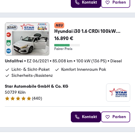
Kontakt
Parken
NEU
Hyundai i30 1.6 CRDi 100kW
Hybrid Prime DCT Fastback
16.890 €
Fairer Preis
Unfallfrei
•
EZ 06/2021
•
85.008 km
•
100 kW (136 PS)
•
Diesel
Licht- & Sicht-Paket
Komfort Innenraum Pak
Sicherheits-/Assistenz
Star Automobile GmbH & Co. KG
50739 Köln
(
440
)
4.8 Sterne
Kontakt
Parken