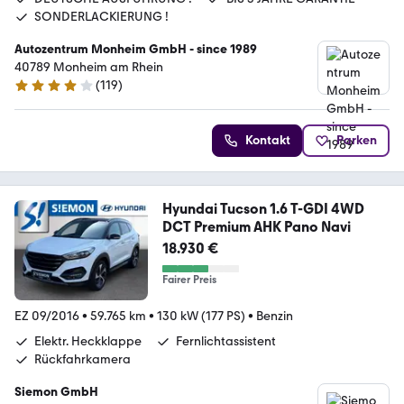
SONDERLACKIERUNG !
Autozentrum Monheim GmbH - since 1989
40789 Monheim am Rhein
(
119
)
4 Sterne
Kontakt
Parken
Hyundai Tucson 1.6 T-GDI 4WD
DCT Premium AHK Pano Navi
18.930 €
Fairer Preis
EZ 09/2016
•
59.765 km
•
130 kW (177 PS)
•
Benzin
Elektr. Heckklappe
Fernlichtassistent
Rückfahrkamera
Siemon GmbH