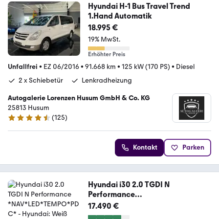
Hyundai H-1 Bus Travel Trend
1.Hand Automatik
18.995 €
19% MwSt.
Erhöhter Preis
Unfallfrei
•
EZ 06/2016
•
91.668 km
•
125 kW (170 PS)
•
Diesel
2 x Schiebetür
Lenkradheizung
Autogalerie Lorenzen Husum GmbH & Co. KG
25813 Husum
(
125
)
4.3 Sterne
Kontakt
Parken
Hyundai i30 2.0 TGDI N
Performance
*NAV*LED*TEMPO*PDC*
17.490 €