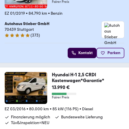
Fairer Preis
EZ 01/2019
•
84.790 km
•
Benzin
Autohaus Stieber GmbH
70439 Stuttgart
(
373
)
4.9 Sterne
Kontakt
Parken
Hyundai H-1 2,5 CRDI
Kastenwagen*Garantie*
13.990 €
Fairer Preis
EZ 03/2016
•
80.000 km
•
85 kW (116 PS)
•
Diesel
Finanzierung möglich
Bundesweite Lieferung
Tüv&Inspektion=NEU