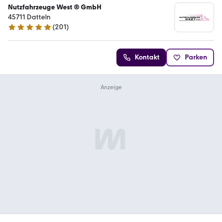
Nutzfahrzeuge West ® GmbH
45711 Datteln
(
201
)
4.9 Sterne
Kontakt
Parken