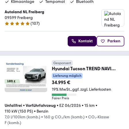
Klimaanlage
Tempomat
Bluetooth
Autoland NL Freiberg
09599 Freiberg
(
107
)
4.8 Sterne
Kontakt
Parken
Gesponsert
Hyundai Tucson TREND NAVI
MATRIX CAM SHZ LHZ KRELL
Lieferung möglich
34.995 €
19% MwSt.
ggf. zzgl. Lieferkosten
Fairer Preis
Unfallfrei
•
Vorführfahrzeug
•
EZ 06/2026
•
15 km
•
110 kW (150 PS)
•
Benzin
7,0 l/100km (komb.)
•
160 g CO₂/km (komb.)
•
CO₂-Klasse
F (komb.)