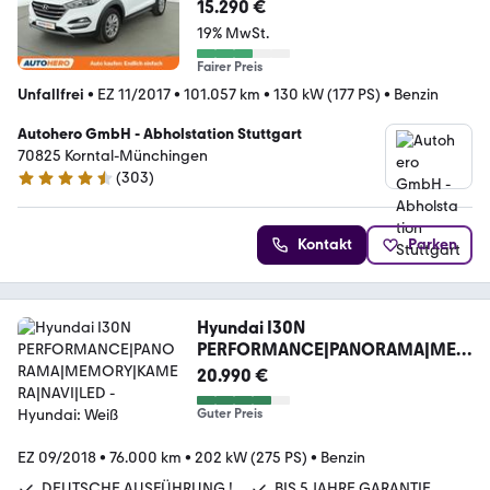
*NAV*TEMPO*CAM*PDC
15.290 €
19% MwSt.
Fairer Preis
Unfallfrei
•
EZ 11/2017
•
101.057 km
•
130 kW (177 PS)
•
Benzin
Autohero GmbH - Abholstation Stuttgart
70825 Korntal-Münchingen
(
303
)
4.4 Sterne
Kontakt
Parken
Hyundai I30N
PERFORMANCE|PANORAMA|MEM
ORY|KAMERA|NAVI|LED
20.990 €
Guter Preis
EZ 09/2018
•
76.000 km
•
202 kW (275 PS)
•
Benzin
DEUTSCHE AUSFÜHRUNG !
BIS 5 JAHRE GARANTIE