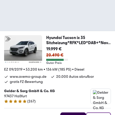
Hyundai Tucson ix 35
Sitzheizung*RFK*LED*DAB+*Navi
gation
19.999 €
20.490 €
Guter Preis
EZ 09/2019
•
53.200 km
•
136 kW (185 PS)
•
Diesel
www.avemo-group.de
20.000 Autos abrufbar
gratis FZ-Bewertung
Gelder & Sorg GmbH & Co. KG
97437 Haßfurt
(
267
)
4.9 Sterne