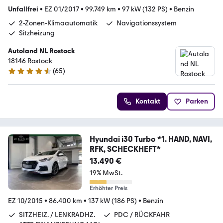
Unfallfrei
•
EZ 01/2017
•
99.749 km
•
97 kW (132 PS)
•
Benzin
2-Zonen-Klimaautomatik
Navigationssystem
Sitzheizung
Autoland NL Rostock
18146 Rostock
(
65
)
4.6 Sterne
Kontakt
Parken
Hyundai i30 Turbo *1. HAND, NAVI,
RFK, SCHECKHEFT*
13.490 €
19% MwSt.
Erhöhter Preis
EZ 10/2015
•
86.400 km
•
137 kW (186 PS)
•
Benzin
SITZHEIZ. / LENKRADHZ.
PDC / RÜCKFAHR