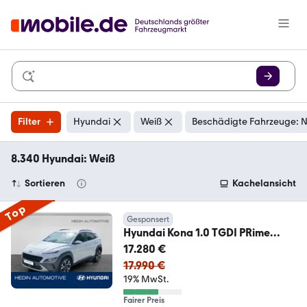
Filter
Hyundai
Weiß
Beschädigte Fahrzeuge: N
8.340 Hyundai: Weiß
Sortieren
Kachelansicht
Top
Gesponsert
Hyundai Kona 1.0 TGDI PRime
AMBIENTE|SHZ|HUD|KAM|KEYL|L
17.280 €
M
17.990 €
19% MwSt.
Fairer Preis