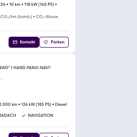
026
•
10 km
•
118 kW (160 PS)
•
 CO₂/km (komb.)
•
CO₂-Klasse
Kontakt
Parken
d 4WD" 1 HAND-PANO-NAVI"
2.000 km
•
136 kW (185 PS)
•
Diesel
MADACH
NAVIGATION