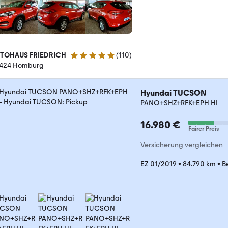
TOHAUS FRIEDRICH
(
110
)
5 Sterne
424 Homburg
Hyundai TUCSON
PANO+SHZ+RFK+EPH HI
16.980 €
Fairer Preis
Versicherung vergleichen
EZ 01/2019
•
84.790 km
•
B