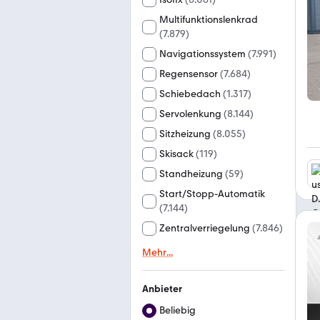
Multifunktionslenkrad
(
7.879
)
Navigationssystem
(
7.991
)
Regensensor
(
7.684
)
Schiebedach
(
1.317
)
Servolenkung
(
8.144
)
Sitzheizung
(
8.055
)
Skisack
(
119
)
Standheizung
(
59
)
Start/Stopp-Automatik
(
7.144
)
Zentralverriegelung
(
7.846
)
Mehr
...
Anbieter
Beliebig