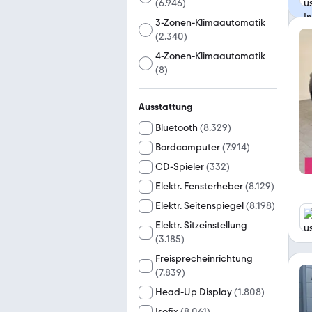
(
6.946
)
3-Zonen-Klimaautomatik
(
2.340
)
4-Zonen-Klimaautomatik
(
8
)
Ausstattung
Bluetooth
(
8.329
)
Bordcomputer
(
7.914
)
CD-Spieler
(
332
)
Elektr. Fensterheber
(
8.129
)
Elektr. Seitenspiegel
(
8.198
)
Elektr. Sitzeinstellung
(
3.185
)
Freisprecheinrichtung
(
7.839
)
Head-Up Display
(
1.808
)
Isofix
(
8.061
)