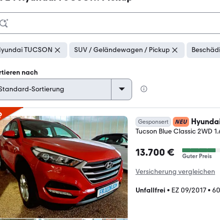
Hyundai TUCSON
SUV / Geländewagen / Pickup
Beschädi
rtieren nach
p
Hyunda
Gesponsert
NEU
Tucson Blue Classic 2WD 1.6
13.700 €
Guter Preis
Versicherung vergleichen
Unfallfrei
•
EZ 09/2017
•
60