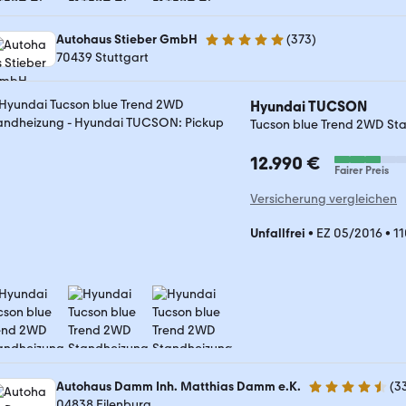
Autohaus Stieber GmbH
(
373
)
4.9 Sterne
70439 Stuttgart
Hyundai TUCSON
Tucson blue Trend 2WD St
12.990 €
Fairer Preis
Versicherung vergleichen
Unfallfrei
•
EZ 05/2016
•
1
Autohaus Damm Inh. Matthias Damm e.K.
(
3
4.7 Sterne
04838 Eilenburg