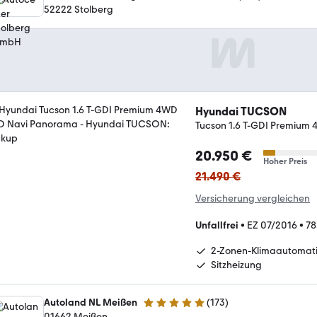
4.9 Sterne
52222 Stolberg
Hyundai TUCSON
Tucson 1.6 T-GDI Premium
20.950 €
Hoher Preis
21.490 €
Versicherung vergleichen
Unfallfrei
•
EZ 07/2016
•
78
2-Zonen-Klimaautomat
Sitzheizung
Autoland NL Meißen
(
173
)
4.8 Sterne
01662 Meißen