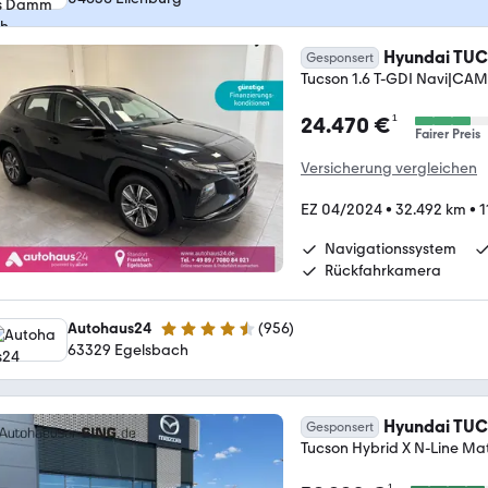
Hyundai TU
Gesponsert
Tucson 1.6 T-GDI Navi|CAM
¹
24.470 €
Fairer Preis
Versicherung vergleichen
EZ 04/2024
•
32.492 km
•
1
Navigationssystem
Rückfahrkamera
Autohaus24
(
956
)
4.3 Sterne
63329 Egelsbach
Hyundai TU
Gesponsert
Tucson Hybrid X N-Line M