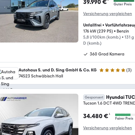
¹
39.990 €
Guter Preis
Versicherung vergleichen
Unfallfrei
•
Vorführfahrzeu
176 kW (239 PS)
•
Benzin
5,8 l/100km (komb.)
•
131 g
D (komb.)
360 Grad Kamera
Autohaus S. und D. Sing GmbH & Co. KG
(
3
)
5 Sterne
74523 Schwäbisch Hall
Hyundai TU
Gesponsert
Tucson 1.6 DCT 4WD TREND T
¹
34.480 €
Fairer Preis
Versicherung vergleichen