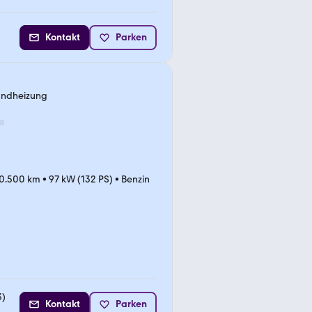
Kontakt
Parken
andheizung
10.500 km
•
97 kW (132 PS)
•
Benzin
3
)
Kontakt
Parken