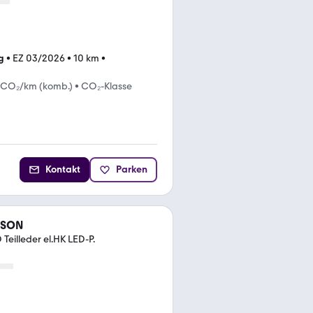
g
•
EZ 03/2026
•
10 km
•
 CO₂/km (komb.)
•
CO₂-Klasse
Kontakt
Parken
CSON
eilleder el.HK LED-P.