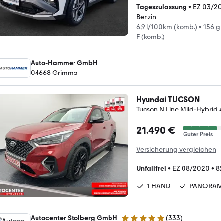
Tageszulassung
•
EZ 03/2
Benzin
6,9 l/100km (komb.)
•
156 g
F (komb.)
Auto-Hammer GmbH
04668 Grimma
Hyundai TUCSON
Tucson N Line Mild-Hybri
21.490 €
Guter Preis
Versicherung vergleichen
Unfallfrei
•
EZ 08/2020
•
8
1 HAND
PANORA
Autocenter Stolberg GmbH
(
333
)