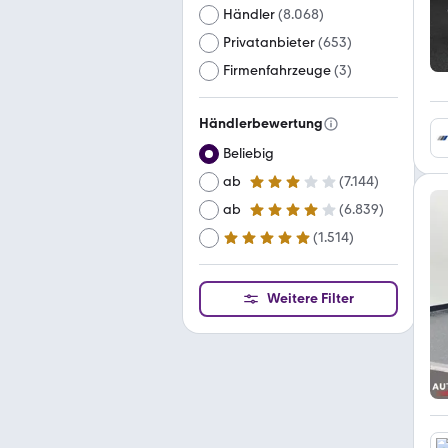
Händler
(
8.068
)
Privatanbieter
(
653
)
Firmenfahrzeuge
(
3
)
Händlerbewertung
Beliebig
ab
(
7.144
)
3 Sterne
ab
(
6.839
)
4 Sterne
(
1.514
)
ab
5 Sterne
Weitere Filter