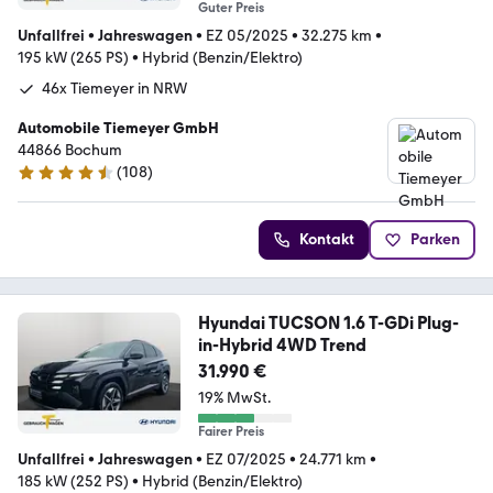
Guter Preis
Unfallfrei
•
Jahreswagen
•
EZ 05/2025
•
32.275 km
•
195 kW (265 PS)
•
Hybrid (Benzin/Elektro)
46x Tiemeyer in NRW
Automobile Tiemeyer GmbH
44866 Bochum
(
108
)
4.6 Sterne
Kontakt
Parken
Hyundai TUCSON 1.6 T-GDi Plug-
in-Hybrid 4WD Trend
31.990 €
19% MwSt.
Fairer Preis
Unfallfrei
•
Jahreswagen
•
EZ 07/2025
•
24.771 km
•
185 kW (252 PS)
•
Hybrid (Benzin/Elektro)