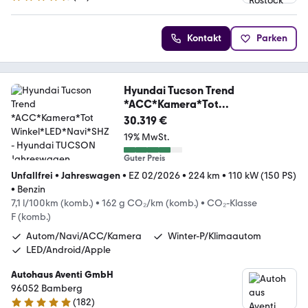
4.6 Sterne
Kontakt
Parken
Hyundai Tucson Trend
*ACC*Kamera*Tot
Winkel*LED*Navi*SHZ
30.319 €
19% MwSt.
Guter Preis
Unfallfrei
•
Jahreswagen
•
EZ 02/2026
•
224 km
•
110 kW (150 PS)
•
Benzin
7,1 l/100km (komb.)
•
162 g CO₂/km (komb.)
•
CO₂-Klasse
F (komb.)
Autom/Navi/ACC/Kamera
Winter-P/Klimaautom
LED/Android/Apple
Autohaus Aventi GmbH
96052 Bamberg
(
182
)
4.8 Sterne