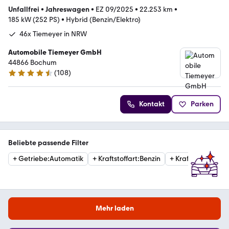
Unfallfrei
•
Jahreswagen
•
EZ 09/2025
•
22.253 km
•
185 kW (252 PS)
•
Hybrid (Benzin/Elektro)
46x Tiemeyer in NRW
Automobile Tiemeyer GmbH
44866 Bochum
(
108
)
4.6 Sterne
Kontakt
Parken
Beliebte passende Filter
+
Getriebe
:
Automatik
+
Kraftstoffart
:
Benzin
+
Kraftstoffart
:
Die
Mehr laden