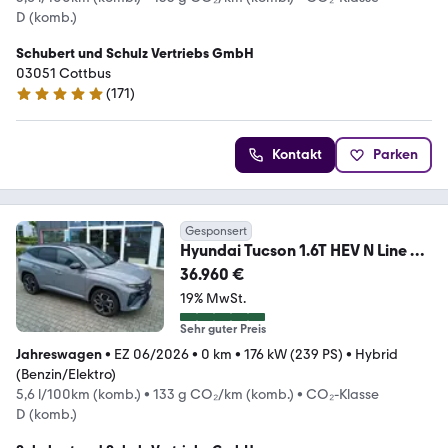
D (komb.)
Schubert und Schulz Vertriebs GmbH
03051 Cottbus
(
171
)
5 Sterne
Kontakt
Parken
Gesponsert
Hyundai Tucson 1.6T HEV N Line X
Navi ACC Head-up VOLL
36.960 €
19% MwSt.
Sehr guter Preis
Jahreswagen
•
EZ 06/2026
•
0 km
•
176 kW (239 PS)
•
Hybrid
(Benzin/Elektro)
5,6 l/100km (komb.)
•
133 g CO₂/km (komb.)
•
CO₂-Klasse
D (komb.)