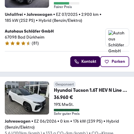
Fairer Preis
Unfallfrei
•
Jahreswagen
•
EZ 07/2025
•
2.900 km
•
185 kW (252 PS)
•
Hybrid (Benzin/Elektro)
Autohaus Schläfer GmbH
67098 Bad Dürkheim
(
81
)
4.6 Sterne
Kontakt
Parken
Gesponsert
Hyundai Tucson 1.6T HEV N Line X
Navi ACC Head-up VOLL
36.960 €
19% MwSt.
Sehr guter Preis
Jahreswagen
•
EZ 06/2026
•
0 km
•
176 kW (239 PS)
•
Hybrid
(Benzin/Elektro)
5,6 l/100km (komb.)
•
133 g CO₂/km (komb.)
•
CO₂-Klasse