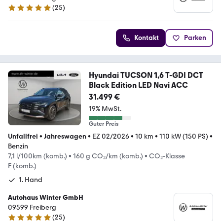
(
25
)
4.9 Sterne
Kontakt
Parken
Hyundai TUCSON 1,6 T-GDI DCT
Black Edition LED Navi ACC
31.499 €
19% MwSt.
Guter Preis
Unfallfrei
•
Jahreswagen
•
EZ 02/2026
•
10 km
•
110 kW (150 PS)
•
Benzin
7,1 l/100km (komb.)
•
160 g CO₂/km (komb.)
•
CO₂-Klasse
F (komb.)
1. Hand
Autohaus Winter GmbH
09599 Freiberg
(
25
)