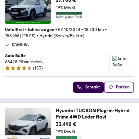
27.700 €
19% MwSt.
Sehr guter Preis
Unfallfrei
•
Jahreswagen
•
EZ 10/2024
•
18.700 km
•
158 kW (215 PS)
•
Hybrid (Benzin/Elektro)
KAMERA
Auto BuBe
65428 ­­­Rüsselsheim
(
153
)
4.7 Sterne
Kontakt
Parken
Hyundai TUCSON Plug-in-Hybrid
Prime 4WD Leder Navi
33.490 €
19% MwSt.