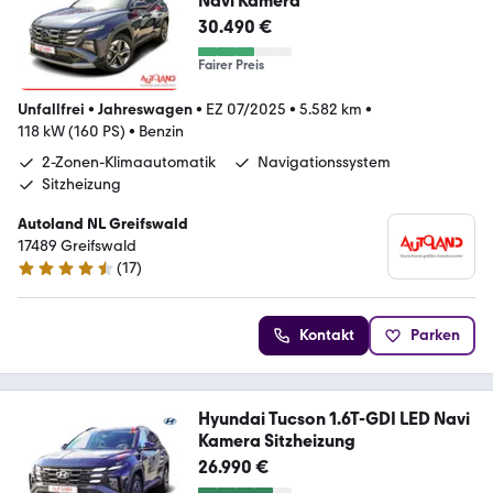
Navi Kamera
30.490 €
Fairer Preis
Unfallfrei
•
Jahreswagen
•
EZ 07/2025
•
5.582 km
•
118 kW (160 PS)
•
Benzin
2-Zonen-Klimaautomatik
Navigationssystem
Sitzheizung
Autoland NL Greifswald
17489 Greifswald
(
17
)
4.7 Sterne
Kontakt
Parken
Hyundai Tucson 1.6T-GDI LED Navi
Kamera Sitzheizung
26.990 €