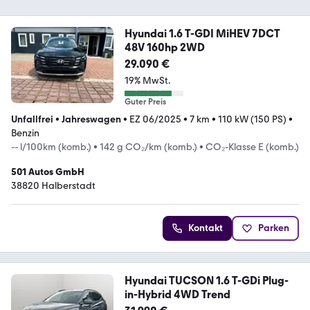
Hyundai 1.6 T-GDI MiHEV 7DCT
48V 160hp 2WD
29.090 €
19% MwSt.
Guter Preis
Unfallfrei
•
Jahreswagen
•
EZ 06/2025
•
7 km
•
110 kW (150 PS)
•
Benzin
-- l/100km (komb.)
•
142 g CO₂/km (komb.)
•
CO₂-Klasse E (komb.)
501 Autos GmbH
38820 Halberstadt
Kontakt
Parken
Hyundai TUCSON 1.6 T-GDi Plug-
in-Hybrid 4WD Trend