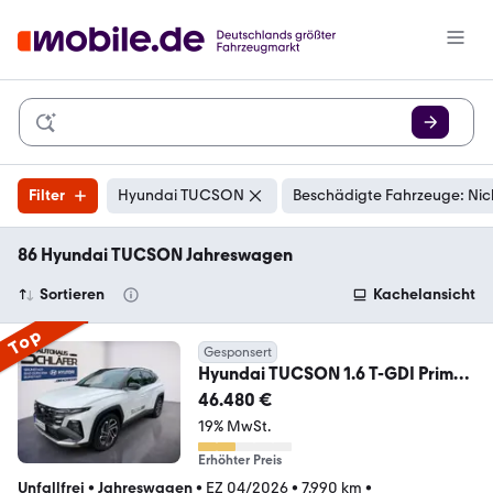
Filter
Hyundai TUCSON
Beschädigte Fahrzeuge: Nic
86 Hyundai TUCSON Jahreswagen
Sortieren
Kachelansicht
Top
Gesponsert
Hyundai TUCSON 1.6 T-GDI Prime
Plug-In Hybrid 4WD Assist
46.480 €
19% MwSt.
Erhöhter Preis
Unfallfrei
•
Jahreswagen
•
EZ 04/2026
•
7.990 km
•