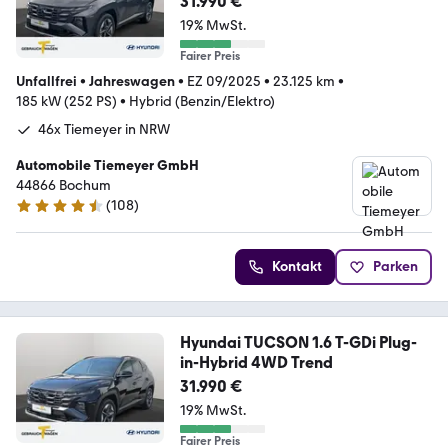
31.990 €
19% MwSt.
Fairer Preis
Unfallfrei
•
Jahreswagen
•
EZ 09/2025
•
23.125 km
•
185 kW (252 PS)
•
Hybrid (Benzin/Elektro)
46x Tiemeyer in NRW
Automobile Tiemeyer GmbH
44866 Bochum
(
108
)
4.6 Sterne
Kontakt
Parken
Hyundai TUCSON 1.6 T-GDi Plug-
in-Hybrid 4WD Trend
31.990 €
19% MwSt.
Fairer Preis