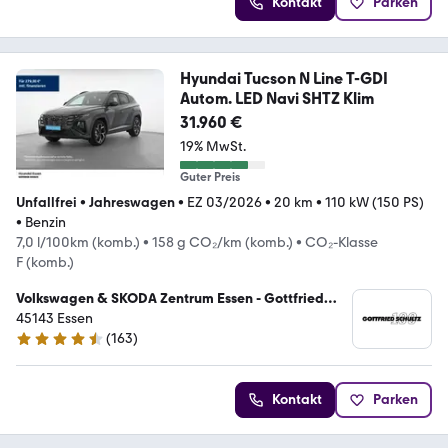
Kontakt
Parken
Hyundai Tucson N Line T-GDI
Autom. LED Navi SHTZ Klim
31.960 €
19% MwSt.
Guter Preis
Unfallfrei
•
Jahreswagen
•
EZ 03/2026
•
20 km
•
110 kW (150 PS)
•
Benzin
7,0 l/100km (komb.)
•
158 g CO₂/km (komb.)
•
CO₂-Klasse
F (komb.)
Volkswagen & SKODA Zentrum Essen - Gottfried
Schultz Automobilhandels SE
45143 Essen
(
163
)
4.7 Sterne
Kontakt
Parken