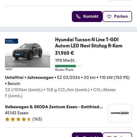
4.9 Sterne
Kontakt
Parken
Hyundai Tucson N Line T-GDI
Autom LED Navi Sitzhzg R-Kam
31.960 €
19% MwSt.
Guter Preis
Unfallfrei
•
Jahreswagen
•
EZ 03/2026
•
20 km
•
110 kW (150 PS)
•
Benzin
7,0 l/100km (komb.)
•
158 g CO₂/km (komb.)
•
CO₂-Klasse
F (komb.)
Volkswagen & SKODA Zentrum Essen - Gottfried
Schultz Automobilhandels SE
45143 Essen
(
163
)
4.7 Sterne