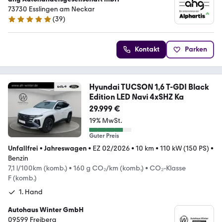
73730 Esslingen am Neckar
(
39
)
4.9 Sterne
Kontakt
Parken
Hyundai TUCSON 1,6 T-GDI Black
Edition LED Navi 4xSHZ Ka
29.999 €
19% MwSt.
Guter Preis
Unfallfrei
•
Jahreswagen
•
EZ 02/2026
•
10 km
•
110 kW (150 PS)
•
Benzin
7,1 l/100km (komb.)
•
160 g CO₂/km (komb.)
•
CO₂-Klasse
F (komb.)
1. Hand
Autohaus Winter GmbH
09599 Freiberg