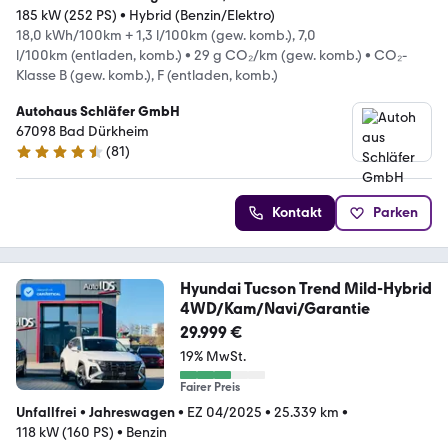
185 kW (252 PS)
•
Hybrid (Benzin/Elektro)
18,0 kWh/100km + 1,3 l/100km (gew. komb.), 7,0
l/100km (entladen, komb.)
•
29 g CO₂/km (gew. komb.)
•
CO₂-
Klasse B (gew. komb.), F (entladen, komb.)
Autohaus Schläfer GmbH
67098 Bad Dürkheim
(
81
)
4.6 Sterne
Kontakt
Parken
Hyundai Tucson Trend Mild-Hybrid
4WD/Kam/Navi/Garantie
29.999 €
19% MwSt.
Fairer Preis
Unfallfrei
•
Jahreswagen
•
EZ 04/2025
•
25.339 km
•
118 kW (160 PS)
•
Benzin