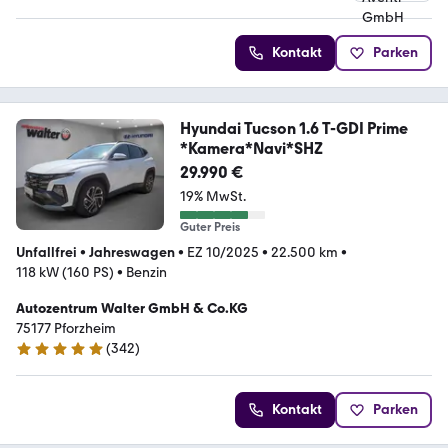
Kontakt
Parken
Hyundai Tucson 1.6 T-GDI Prime
*Kamera*Navi*SHZ
29.990 €
19% MwSt.
Guter Preis
Unfallfrei
•
Jahreswagen
•
EZ 10/2025
•
22.500 km
•
118 kW (160 PS)
•
Benzin
Autozentrum Walter GmbH & Co.KG
75177 Pforzheim
(
342
)
4.8 Sterne
Kontakt
Parken