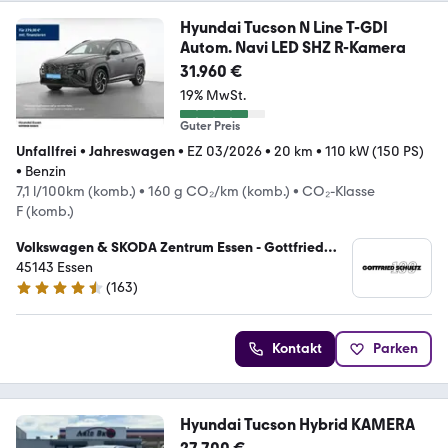
Hyundai Tucson N Line T-GDI
Autom. Navi LED SHZ R-Kamera
31.960 €
19% MwSt.
Guter Preis
Unfallfrei
•
Jahreswagen
•
EZ 03/2026
•
20 km
•
110 kW (150 PS)
•
Benzin
7,1 l/100km (komb.)
•
160 g CO₂/km (komb.)
•
CO₂-Klasse
F (komb.)
Volkswagen & SKODA Zentrum Essen - Gottfried
Schultz Automobilhandels SE
45143 Essen
(
163
)
4.7 Sterne
Kontakt
Parken
Hyundai Tucson Hybrid KAMERA