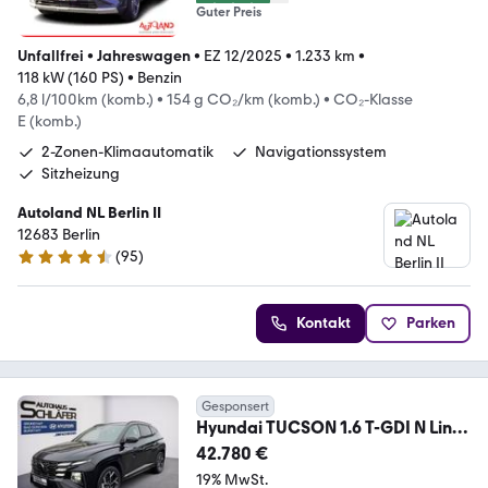
Guter Preis
Unfallfrei
•
Jahreswagen
•
EZ 12/2025
•
1.233 km
•
118 kW (160 PS)
•
Benzin
6,8 l/100km (komb.)
•
154 g CO₂/km (komb.)
•
CO₂-Klasse
E (komb.)
2-Zonen-Klimaautomatik
Navigationssystem
Sitzheizung
Autoland NL Berlin II
12683 Berlin
(
95
)
4.7 Sterne
Kontakt
Parken
Gesponsert
Hyundai TUCSON 1.6 T-GDI N Line
Plug-In Hybrid 4WD N-Lin
42.780 €
19% MwSt.