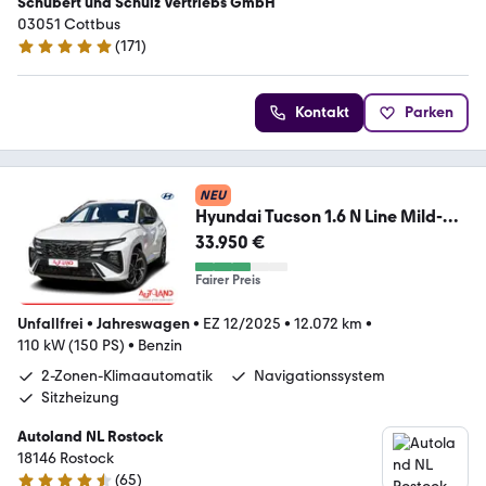
Schubert und Schulz Vertriebs GmbH
03051 Cottbus
(
171
)
5 Sterne
Kontakt
Parken
NEU
Hyundai Tucson 1.6 N Line Mild-
Hybrid 2WD LED Navi ACC
33.950 €
Fairer Preis
Unfallfrei
•
Jahreswagen
•
EZ 12/2025
•
12.072 km
•
110 kW (150 PS)
•
Benzin
2-Zonen-Klimaautomatik
Navigationssystem
Sitzheizung
Autoland NL Rostock
18146 Rostock
(
65
)