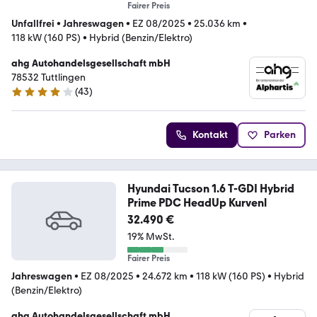
Fairer Preis
Unfallfrei
•
Jahreswagen
•
EZ 08/2025
•
25.036 km
•
118 kW (160 PS)
•
Hybrid (Benzin/Elektro)
ahg Autohandelsgesellschaft mbH
78532 Tuttlingen
(
43
)
4 Sterne
Kontakt
Parken
Hyundai Tucson 1.6 T-GDI Hybrid
Prime PDC HeadUp Kurvenl
32.490 €
19% MwSt.
Fairer Preis
Jahreswagen
•
EZ 08/2025
•
24.672 km
•
118 kW (160 PS)
•
Hybrid
(Benzin/Elektro)
ahg Autohandelsgesellschaft mbH