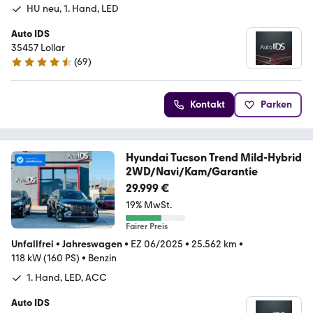
HU neu, 1. Hand, LED
Auto IDS
35457 Lollar
(
69
)
4.5 Sterne
Kontakt
Parken
Hyundai Tucson Trend Mild-Hybrid
2WD/Navi/Kam/Garantie
29.999 €
19% MwSt.
Fairer Preis
Unfallfrei
•
Jahreswagen
•
EZ 06/2025
•
25.562 km
•
118 kW (160 PS)
•
Benzin
1. Hand, LED, ACC
Auto IDS