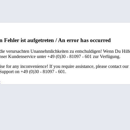
n Fehler ist aufgetreten / An error has occurred
 die verursachten Unannehmlichkeiten zu entschuldigen! Wenn Du Hilfe
unser Kundenservice unter +49 (0)30 - 81097 - 601 zur Verfügung.
se for any inconvenience! If you require assistance, please contact our
upport on +49 (0)30 - 81097 - 601.
e