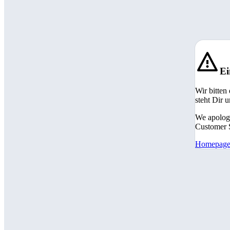
Ei
Wir bitten
steht Dir 
We apologi
Customer S
Homepag