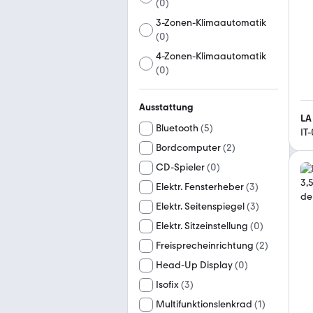
(
0
)
3-Zonen-Klimaautomatik
(
0
)
4-Zonen-Klimaautomatik
(
0
)
Ausstattung
LA
Bluetooth
(
5
)
IT
Bordcomputer
(
2
)
CD-Spieler
(
0
)
Elektr. Fensterheber
(
3
)
Elektr. Seitenspiegel
(
3
)
Elektr. Sitzeinstellung
(
0
)
Freisprecheinrichtung
(
2
)
Head-Up Display
(
0
)
Isofix
(
3
)
Multifunktionslenkrad
(
1
)