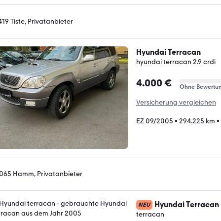
419 Tiste, Privatanbieter
Hyundai Terracan
hyundai terracan 2.9 crdi
4.000 €
Ohne Bewertu
Versicherung vergleichen
EZ 09/2005
•
294.225 km
•
065 Hamm, Privatanbieter
Hyundai Terracan
NEU
terracan