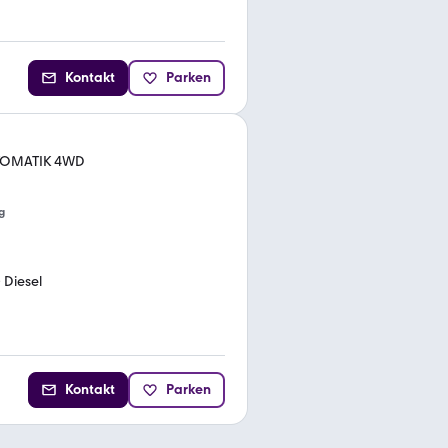
Kontakt
Parken
UTOMATIK 4WD
g
•
Diesel
Kontakt
Parken