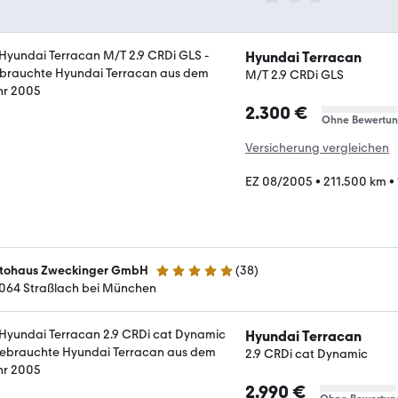
Hyundai Terracan
M/T 2.9 CRDi GLS
2.300 €
Ohne Bewertu
Versicherung vergleichen
EZ 08/2005
•
211.500 km
•
tohaus Zweckinger GmbH
(
38
)
4.9 Sterne
064 Straßlach bei München
Hyundai Terracan
2.9 CRDi cat Dynamic
2.990 €