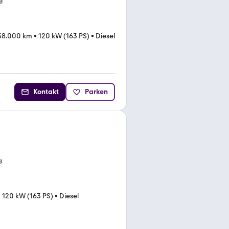
g
58.000 km
•
120 kW (163 PS)
•
Diesel
Kontakt
Parken
g
•
120 kW (163 PS)
•
Diesel