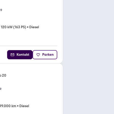
ng
•
120 kW (163 PS)
•
Diesel
Kontakt
Parken
o 20
g
99.000 km
•
Diesel