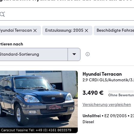
yundai Terracan
Erstzulassung: 2005
Beschädigte Fahrze
rtieren nach
Hyundai Terracan
2.9 CRDi GLS/Automatik/3.
3.490 €
Ohne Bewertu
Versicherung vergleichen
Unfallfrei
•
EZ 09/2005
•
2
Diesel