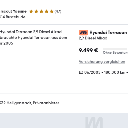
rscout Yassine
(
47
)
4.8 Sterne
614 Buxtehude
Hyundai Terracan
NEU
2,9 Diesel Allrad
9.499 €
Ohne Bewertun
Versicherung vergleichen
EZ 06/2005
•
180.000 km
332 Heiligenstadt, Privatanbieter