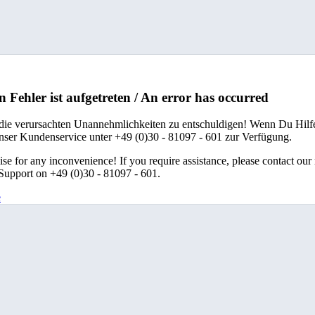
n Fehler ist aufgetreten / An error has occurred
 die verursachten Unannehmlichkeiten zu entschuldigen! Wenn Du Hilfe
unser Kundenservice unter +49 (0)30 - 81097 - 601 zur Verfügung.
se for any inconvenience! If you require assistance, please contact our
upport on +49 (0)30 - 81097 - 601.
e