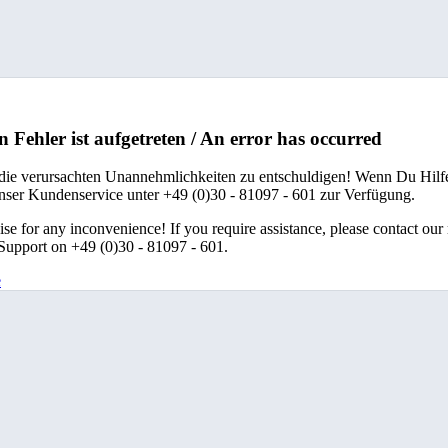
n Fehler ist aufgetreten / An error has occurred
 die verursachten Unannehmlichkeiten zu entschuldigen! Wenn Du Hilfe
unser Kundenservice unter +49 (0)30 - 81097 - 601 zur Verfügung.
se for any inconvenience! If you require assistance, please contact our
upport on +49 (0)30 - 81097 - 601.
e