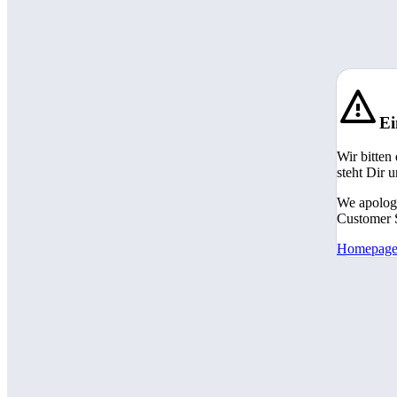
Ei
Wir bitten
steht Dir 
We apologi
Customer S
Homepag