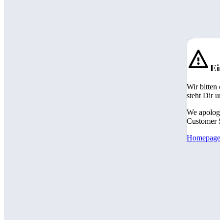
Ei
Wir bitten
steht Dir 
We apologi
Customer S
Homepag