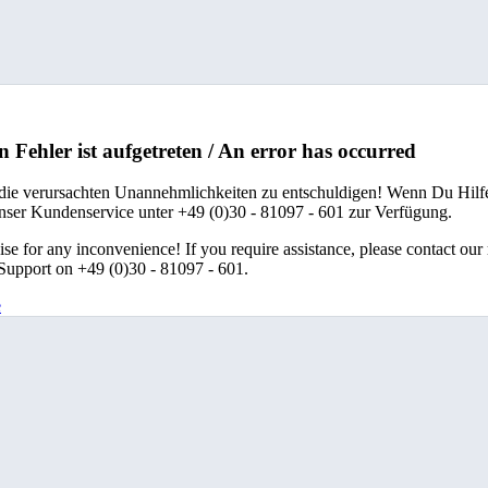
n Fehler ist aufgetreten / An error has occurred
 die verursachten Unannehmlichkeiten zu entschuldigen! Wenn Du Hilfe
unser Kundenservice unter +49 (0)30 - 81097 - 601 zur Verfügung.
se for any inconvenience! If you require assistance, please contact our
upport on +49 (0)30 - 81097 - 601.
e