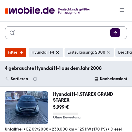
Filter
Hyundai H-1
Erstzulassung: 2008
Beschä
4 gebrauchte Hyundai H-1 aus dem Jahr 2008
Sortieren
Kachelansicht
Hyundai H-1,STAREX GRAND
STAREX
5.999 €
Ohne Bewertung
Unfallfrei
•
EZ 09/2008
•
238.000 km
•
125 kW (170 PS)
•
Diesel