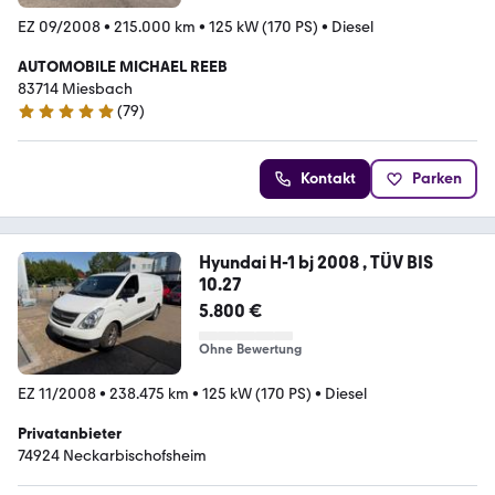
EZ 09/2008
•
215.000 km
•
125 kW (170 PS)
•
Diesel
AUTOMOBILE MICHAEL REEB
83714 Miesbach
(
79
)
4.8 Sterne
Kontakt
Parken
Hyundai H-1 bj 2008 , TÜV BIS
10.27
5.800 €
Ohne Bewertung
EZ 11/2008
•
238.475 km
•
125 kW (170 PS)
•
Diesel
Privatanbieter
74924 Neckarbischofsheim