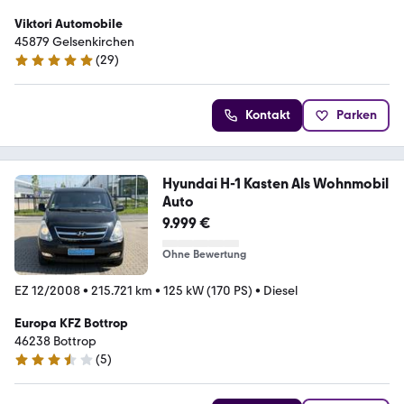
Viktori Automobile
45879 Gelsenkirchen
(
29
)
5 Sterne
Kontakt
Parken
Hyundai H-1 Kasten Als Wohnmobil
Auto
9.999 €
Ohne Bewertung
EZ 12/2008
•
215.721 km
•
125 kW (170 PS)
•
Diesel
Europa KFZ Bottrop
46238 Bottrop
(
5
)
3.3 Sterne