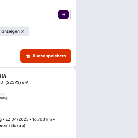
t anzeigen
Suche speichern
RIA
GDI (225PS) 6-A
tung
g
•
EZ 04/2025
•
16.700 km
•
nzin/Elektro)