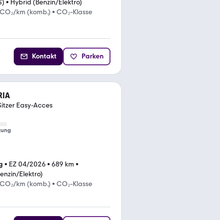
S)
•
Hybrid (Benzin/Elektro)
 CO₂/km (komb.)
•
CO₂-Klasse
Kontakt
Parken
RIA
itzer Easy-Acces
tung
g
•
EZ 04/2026
•
689 km
•
enzin/Elektro)
 CO₂/km (komb.)
•
CO₂-Klasse