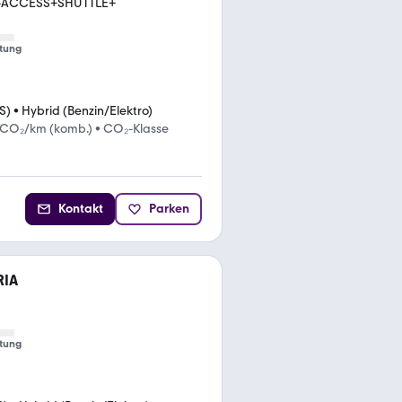
SY-ACCESS+SHUTTLE+
tung
S)
•
Hybrid (Benzin/Elektro)
 CO₂/km (komb.)
•
CO₂-Klasse
Kontakt
Parken
RIA
tung