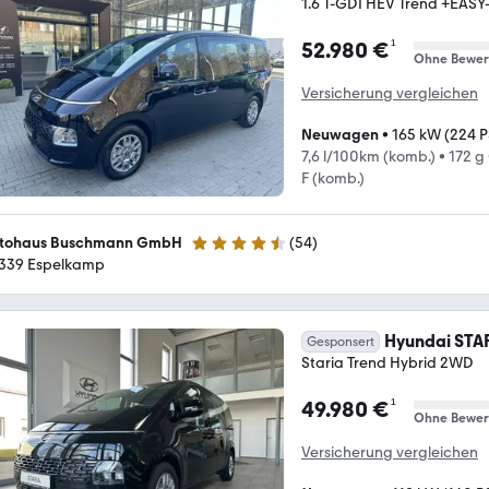
1.6 T-GDI HEV Trend +EA
¹
52.980 €
Ohne Bewer
Versicherung vergleichen
Neuwagen
•
165 kW (224 P
7,6 l/100km (komb.)
•
172 g
F (komb.)
tohaus Buschmann GmbH
(
54
)
4.6 Sterne
339 Espelkamp
Hyundai STA
Gesponsert
Staria Trend Hybrid 2WD
¹
49.980 €
Ohne Bewer
Versicherung vergleichen