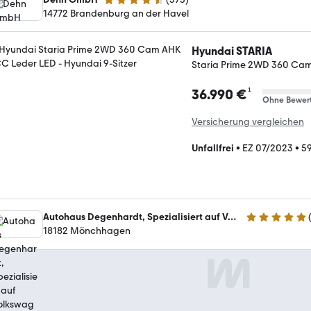
4.7 Sterne
14772 Brandenburg an der Havel
Hyundai STARIA
Staria Prime 2WD 360 Ca
¹
36.990 €
Ohne Bewer
Versicherung vergleichen
Unfallfrei
•
EZ 07/2023
•
59
Autohaus Degenhardt, Spezialisiert auf Volkswagen und Nissan
4.8 Sterne
18182 Mönchhagen