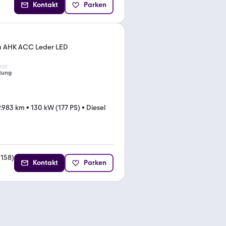
Kontakt
Parken
m AHK ACC Leder LED
tung
.983 km
•
130 kW (177 PS)
•
Diesel
(
158
)
Kontakt
Parken