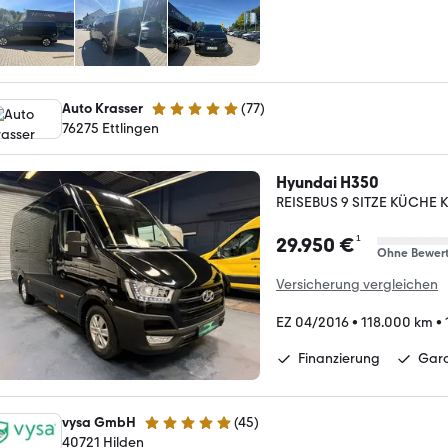
Auto Krasser
(
77
)
4.8 Sterne
76275 Ettlingen
Hyundai H350
REISEBUS 9 SITZE KÜCHE
¹
29.950 €
Ohne Bewer
Versicherung vergleichen
EZ 04/2016
•
118.000 km
•
Finanzierung
Gara
vysa GmbH
(
45
)
4.9 Sterne
40721 Hilden