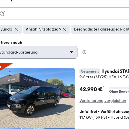
yundai
Anzahl Sitzplätze: 9
Beschädigte Fahrzeuge: Nich
rtieren nach
p
Hyundai STA
Gesponsert
9-Sitzer (MY25) HEV 1.6 T-
¹
42.990 €
Ohne Bewer
Versicherung vergleichen
Unfallfrei
•
Vorführfahrzeu
117 kW (159 PS)
•
Hybrid (Be