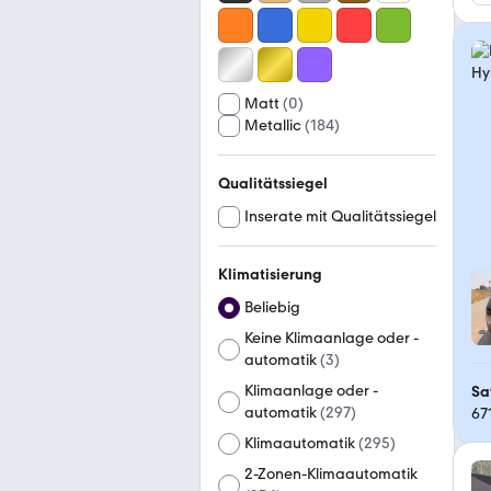
Matt
(
0
)
Metallic
(
184
)
Qualitätssiegel
Inserate mit Qualitätssiegel
Klimatisierung
Beliebig
Keine Klimaanlage oder -
automatik
(
3
)
Klimaanlage oder -
Sa
automatik
(
297
)
67
Klimaautomatik
(
295
)
2-Zonen-Klimaautomatik