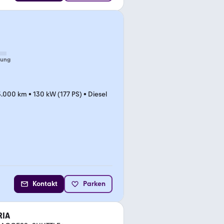
tung
3.000 km
•
130 kW (177 PS)
•
Diesel
Kontakt
Parken
RIA