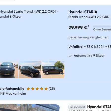
Hyundai STARIA
Staria Trend 4WD 2.2 CRDI
¹
29.999 €
Ohne Bewer
Versicherung vergleichen
Unfallfrei
•
EZ 01/2024
•
6
Automatik / 9 Sitzer
vic-Automobile
(
28
)
4.8 Sterne
149 Meckenheim
Hyundai STA
Gesponsert