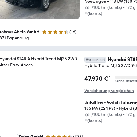
Neuwagen
•
118 kW (160 P
7,6 l/100km (komb.)
•
172 g
F (komb.)
tohaus Abeln GmbH
(
16
)
4.5 Sterne
871 Papenburg
Hyundai STA
Gesponsert
Hybrid Trend Mj25 2WD 9-S
¹
47.970 €
Ohne Bewer
Versicherung vergleichen
Unfallfrei
•
Vorführfahrzeu
165 kW (224 PS)
•
Hybrid (B
7,6 l/100km (komb.)
•
172 g
F (komb.)
Dehn GmbH
(
373
)