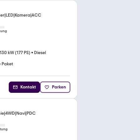
itzer|LED|Kamera|ACC
tung
130 kW (177 PS)
•
Diesel
e Paket
Kontakt
Parken
Prmie|4WD|Navi|PDC
tung