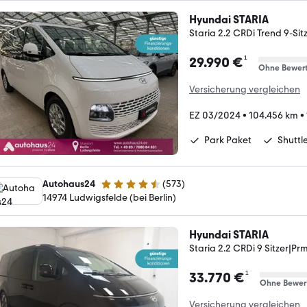
Hyundai STARIA
Staria 2.2 CRDi Trend 9-S
¹
29.990 €
Ohne Bewer
Versicherung vergleichen
EZ 03/2024
•
104.456 km
•
Park Paket
Shuttl
Autohaus24
(
573
)
4.3 Sterne
14974 Ludwigsfelde (bei Berlin)
Hyundai STARIA
Staria 2.2 CRDi 9 Sitzer|
¹
33.770 €
Ohne Bewer
Versicherung vergleichen