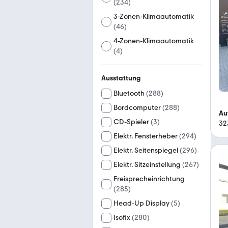
(
234
)
3-Zonen-Klimaautomatik
(
46
)
4-Zonen-Klimaautomatik
(
4
)
Ausstattung
Bluetooth
(
288
)
Bordcomputer
(
288
)
Au
CD-Spieler
(
3
)
32
Elektr. Fensterheber
(
294
)
Elektr. Seitenspiegel
(
296
)
Elektr. Sitzeinstellung
(
267
)
Freisprecheinrichtung
(
285
)
Head-Up Display
(
5
)
Isofix
(
280
)