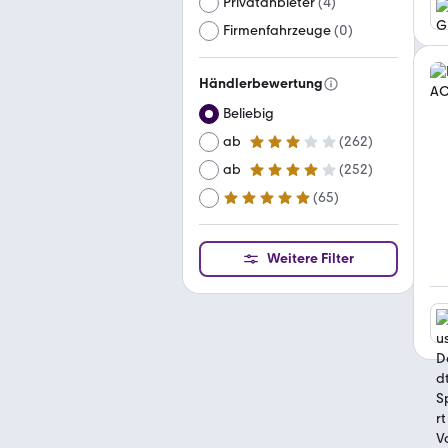
Privatanbieter
(
4
)
Firmenfahrzeuge
(
0
)
Händlerbewertung
Beliebig
ab
(
262
)
3 Sterne
ab
(
252
)
4 Sterne
(
65
)
ab
5 Sterne
Weitere Filter