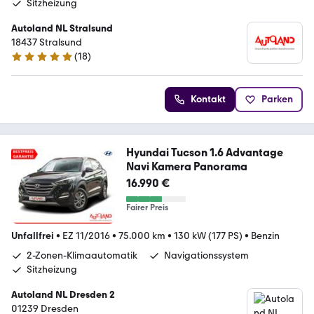
Sitzheizung
Autoland NL Stralsund
18437 Stralsund
(
18
)
4.9 Sterne
Kontakt
Parken
Hyundai Tucson 1.6 Advantage
Navi Kamera Panorama
16.990 €
Fairer Preis
Unfallfrei
•
EZ 11/2016
•
75.000 km
•
130 kW (177 PS)
•
Benzin
2-Zonen-Klimaautomatik
Navigationssystem
Sitzheizung
Autoland NL Dresden 2
01239 Dresden