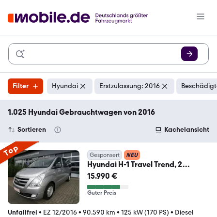
Filter
Hyundai
Erstzulassung: 2016
Beschädigt
1.025 Hyundai Gebrauchtwagen von 2016
Sortieren
Kachelansicht
Top
Gesponsert
NEU
Hyundai H-1 Travel Trend, 2
Schiebetüren, 8 Sitze, Klima
15.990 €
Guter Preis
Unfallfrei
•
EZ 12/2016
•
90.590 km
•
125 kW (170 PS)
•
Diesel