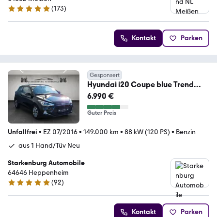
(
173
)
4.8 Sterne
Kontakt
Parken
Gesponsert
Hyundai i20 Coupe blue Trend
1.Hand/Led/Klima/SHZ/ALU/
6.990 €
Guter Preis
Unfallfrei
•
EZ 07/2016
•
149.000 km
•
88 kW (120 PS)
•
Benzin
aus 1 Hand/Tüv Neu
Starkenburg Automobile
64646 Heppenheim
(
92
)
5 Sterne
Kontakt
Parken