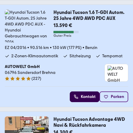
Hyundai Tucson 1.6 T-GDI Autom.
25 Jahre 4WD AWD PDC AUX
13.590 €
Guter Preis
EZ 04/2016
•
90.516 km
•
130 kW (177 PS)
•
Benzin
2-Zonen-Klimaautomatik
Sitzheizung
Tempomat
AUTOWELT GmbH
06796 Sandersdorf Brehna
(
227
)
4.8 Sterne
Kontakt
Parken
Hyundai Tucson Advantage 4WD
Navi & Rückfahrkamera
14.300 €