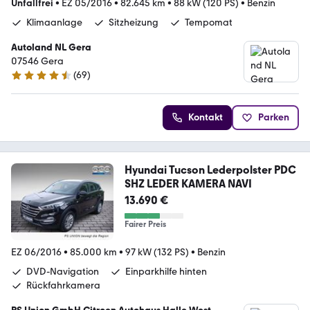
Unfallfrei
•
EZ 05/2016
•
82.645 km
•
88 kW (120 PS)
•
Benzin
Klimaanlage
Sitzheizung
Tempomat
Autoland NL Gera
07546 Gera
(
69
)
4.6 Sterne
Kontakt
Parken
Hyundai Tucson Lederpolster PDC
SHZ LEDER KAMERA NAVI
13.690 €
Fairer Preis
EZ 06/2016
•
85.000 km
•
97 kW (132 PS)
•
Benzin
DVD-Navigation
Einparkhilfe hinten
Rückfahrkamera