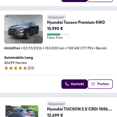
Gesponsert
Hyundai Tucson Premium 4WD
15.990 €
Fairer Preis
Unfallfrei
•
EZ 01/2016
•
133.000 km
•
130 kW (177 PS)
•
Benzin
Automobile Lang
45699 Herten
(
23
)
5 Sterne
Kontakt
Parken
Gesponsert
Hyundai TUCSON 2.0 CRDi 100kW
Style 4WD Style
12.699 €