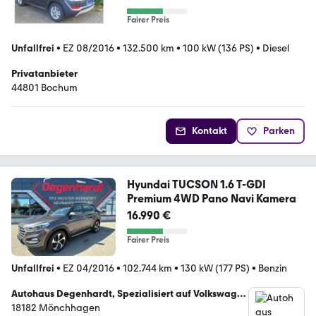
Fairer Preis
Unfallfrei
•
EZ 08/2016
•
132.500 km
•
100 kW (136 PS)
•
Diesel
Privatanbieter
44801 Bochum
Kontakt
Parken
Hyundai TUCSON 1.6 T-GDI
Premium 4WD Pano Navi Kamera
16.990 €
Fairer Preis
Unfallfrei
•
EZ 04/2016
•
102.744 km
•
130 kW (177 PS)
•
Benzin
Autohaus Degenhardt, Spezialisiert auf Volkswagen
und Nissan
18182 Mönchhagen