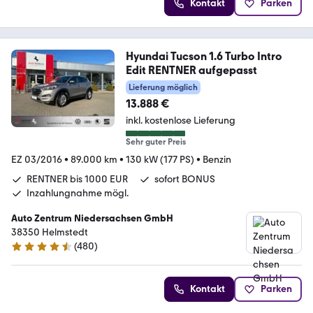
Kontakt
Parken
Hyundai Tucson 1.6 Turbo Intro
Edit RENTNER aufgepasst
Lieferung möglich
13.888 €
inkl. kostenlose Lieferung
Sehr guter Preis
EZ 03/2016
•
89.000 km
•
130 kW (177 PS)
•
Benzin
RENTNER bis 1000 EUR
sofort BONUS
Inzahlungnahme mögl.
Auto Zentrum Niedersachsen GmbH
38350 Helmstedt
(
480
)
4.5 Sterne
Kontakt
Parken