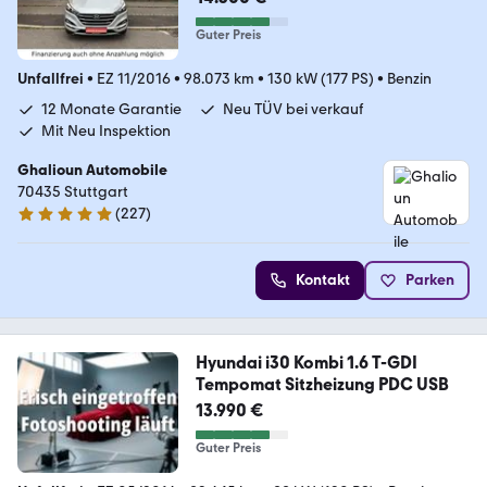
Guter Preis
Unfallfrei
•
EZ 11/2016
•
98.073 km
•
130 kW (177 PS)
•
Benzin
12 Monate Garantie
Neu TÜV bei verkauf
Mit Neu Inspektion
Ghalioun Automobile
70435 Stuttgart
(
227
)
5 Sterne
Kontakt
Parken
Hyundai i30 Kombi 1.6 T-GDI
Tempomat Sitzheizung PDC USB
13.990 €
Guter Preis