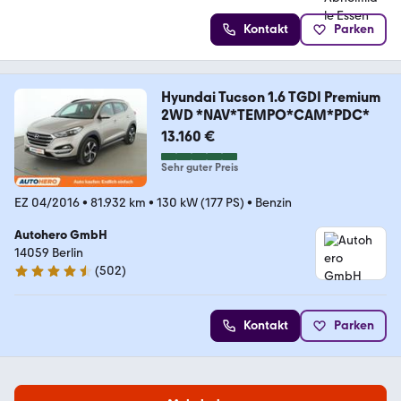
Kontakt
Parken
Hyundai Tucson 1.6 TGDI Premium
2WD *NAV*TEMPO*CAM*PDC*
13.160 €
Sehr guter Preis
EZ 04/2016
•
81.932 km
•
130 kW (177 PS)
•
Benzin
Autohero GmbH
14059 Berlin
(
502
)
4.5 Sterne
Kontakt
Parken