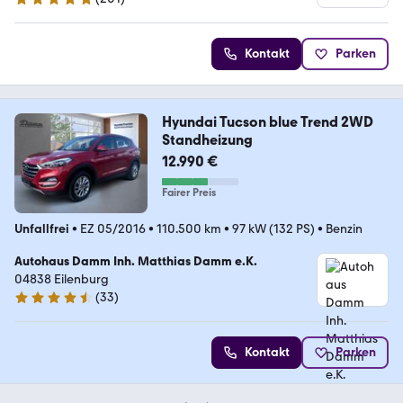
4.9 Sterne
Kontakt
Parken
Hyundai Tucson blue Trend 2WD
Standheizung
12.990 €
Fairer Preis
Unfallfrei
•
EZ 05/2016
•
110.500 km
•
97 kW (132 PS)
•
Benzin
Autohaus Damm Inh. Matthias Damm e.K.
04838 Eilenburg
(
33
)
4.7 Sterne
Kontakt
Parken