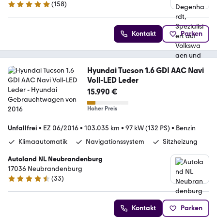
(
158
)
4.8 Sterne
Kontakt
Parken
Hyundai Tucson 1.6 GDI AAC Navi
Voll-LED Leder
15.990 €
Hoher Preis
Unfallfrei
•
EZ 06/2016
•
103.035 km
•
97 kW (132 PS)
•
Benzin
Klimaautomatik
Navigationssystem
Sitzheizung
Autoland NL Neubrandenburg
17036 Neubrandenburg
(
33
)
4.6 Sterne
Kontakt
Parken