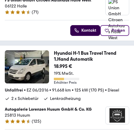
PS Union GmbH Citroen Autohaus Halle West
06122 Halle
(
71
)
4.4 Sterne
Kontakt
Parken
Hyundai H-1 Bus Travel Trend
1.Hand Automatik
18.995 €
19% MwSt.
Erhöhter Preis
Unfallfrei
•
EZ 06/2016
•
91.668 km
•
125 kW (170 PS)
•
Diesel
2 x Schiebetür
Lenkradheizung
Autogalerie Lorenzen Husum GmbH & Co. KG
25813 Husum
(
125
)
4.3 Sterne