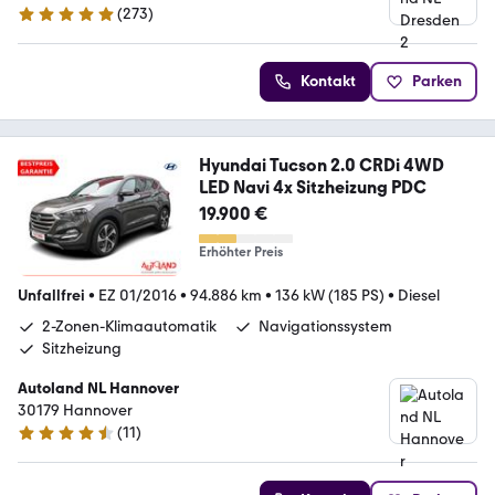
(
273
)
4.9 Sterne
Kontakt
Parken
Hyundai Tucson 2.0 CRDi 4WD
LED Navi 4x Sitzheizung PDC
19.900 €
Erhöhter Preis
Unfallfrei
•
EZ 01/2016
•
94.886 km
•
136 kW (185 PS)
•
Diesel
2-Zonen-Klimaautomatik
Navigationssystem
Sitzheizung
Autoland NL Hannover
30179 Hannover
(
11
)
4.7 Sterne