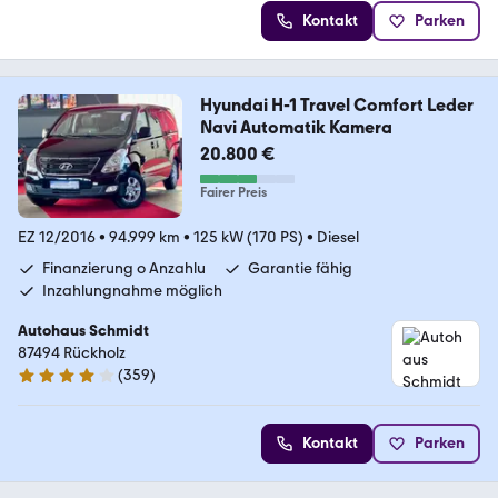
Kontakt
Parken
Hyundai H-1 Travel Comfort Leder
Navi Automatik Kamera
20.800 €
Fairer Preis
EZ 12/2016
•
94.999 km
•
125 kW (170 PS)
•
Diesel
Finanzierung o Anzahlu
Garantie fähig
Inzahlungnahme möglich
Autohaus Schmidt
87494 Rückholz
(
359
)
4 Sterne
Kontakt
Parken