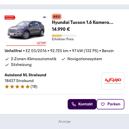
NEU
Hyundai Tucson 1.6 Kamera
Allwetter Tempomat Navi Sitzhe
14.990 €
Erhöhter Preis
Unfallfrei
•
EZ 03/2016
•
92.725 km
•
97 kW (132 PS)
•
Benzin
2-Zonen-Klimaautomatik
Navigationssystem
Sitzheizung
Autoland NL Stralsund
18437 Stralsund
(
18
)
4.9 Sterne
Kontakt
Parken