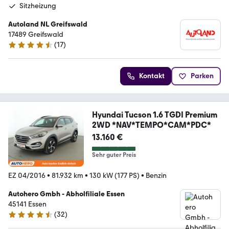
Sitzheizung
Autoland NL Greifswald
17489 Greifswald
(
17
)
4.7 Sterne
Kontakt
Parken
Hyundai Tucson 1.6 TGDI Premium
2WD *NAV*TEMPO*CAM*PDC*
13.160 €
Sehr guter Preis
EZ 04/2016
•
81.932 km
•
130 kW (177 PS)
•
Benzin
Autohero Gmbh - Abholfiliale Essen
45141 Essen
(
32
)
4.7 Sterne