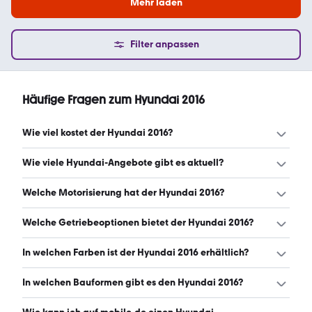
Mehr laden
Filter anpassen
Häufige Fragen zum Hyundai 2016
Wie viel kostet der Hyundai 2016?
Ein guter Preis für einen Hyundai 2016 liegt zwischen 7.450
Wie viele Hyundai-Angebote gibt es aktuell?
€ und 12.999 €. (Stand: 9.8.2026)
Es gibt insgesamt 1.025 Hyundai bei mobile.de, davon
Welche Motorisierung hat der Hyundai 2016?
1.025 Gebraucht- und 0 Neuwagen. (Stand: 9.8.2026)
Der Hyundai 2016 hat Leistungen zwischen 67 und 186 PS.
Welche Getriebeoptionen bietet der Hyundai 2016?
(Stand: 9.8.2026)
Der Hyundai 2016 ist mit manuellem, automatischem und
In welchen Farben ist der Hyundai 2016 erhältlich?
halbautomatischem Getriebe erhältlich. (Stand: 9.8.2026)
Den Hyundai 2016 gibt es in folgenden Farben: weiß,
In welchen Bauformen gibt es den Hyundai 2016?
schwarz, grau, silber, blau, rot, braun, beige, gold, orange,
lila, gelb und grün. Die häufigste Farbe ist weiß. (Stand:
Den Hyundai 2016 gibt es in folgenden Bauformen: SUV,