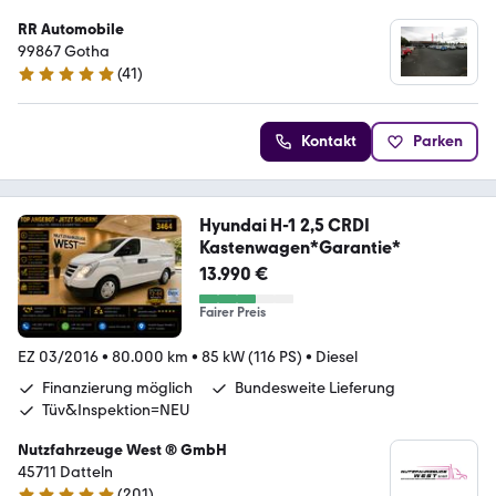
RR Automobile
99867 Gotha
(
41
)
5 Sterne
Kontakt
Parken
Hyundai H-1 2,5 CRDI
Kastenwagen*Garantie*
13.990 €
Fairer Preis
EZ 03/2016
•
80.000 km
•
85 kW (116 PS)
•
Diesel
Finanzierung möglich
Bundesweite Lieferung
Tüv&Inspektion=NEU
Nutzfahrzeuge West ® GmbH
45711 Datteln
(
201
)