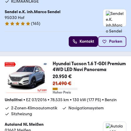
KLIMAANLAGE
Sendel e.K. inh.Marco Sendel
95030 Hof
(
165
)
4.8 Sterne
Kontakt
Parken
Hyundai Tucson 1.6 T-GDI Premium
4WD LED Navi Panorama
20.950 €
21.490 €
Hoher Preis
Unfallfrei
•
EZ 07/2016
•
78.535 km
•
130 kW (177 PS)
•
Benzin
2-Zonen-Klimaautomatik
Navigationssystem
Sitzheizung
Autoland NL Meißen
01662 Meißen