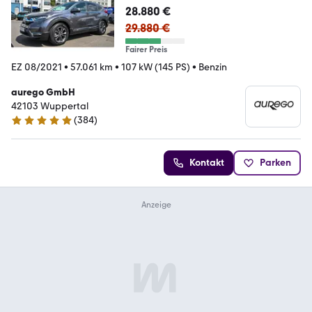
28.880 €
29.880 €
Fairer Preis
EZ 08/2021
•
57.061 km
•
107 kW (145 PS)
•
Benzin
aurego GmbH
42103 Wuppertal
(
384
)
4.8 Sterne
Kontakt
Parken