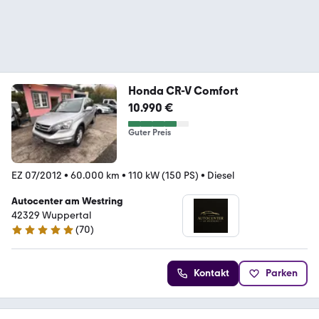
Honda CR-V Comfort
10.990 €
Guter Preis
EZ 07/2012
•
60.000 km
•
110 kW (150 PS)
•
Diesel
Autocenter am Westring
42329 Wuppertal
(
70
)
5 Sterne
Kontakt
Parken