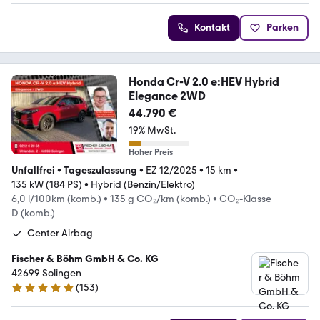
Kontakt
Parken
Honda Cr-V 2.0 e:HEV Hybrid
Elegance 2WD
44.790 €
19% MwSt.
Hoher Preis
Unfallfrei
•
Tageszulassung
•
EZ 12/2025
•
15 km
•
135 kW (184 PS)
•
Hybrid (Benzin/Elektro)
6,0 l/100km (komb.)
•
135 g CO₂/km (komb.)
•
CO₂-Klasse
D (komb.)
Center Airbag
Fischer & Böhm GmbH & Co. KG
42699 Solingen
(
153
)
5 Sterne