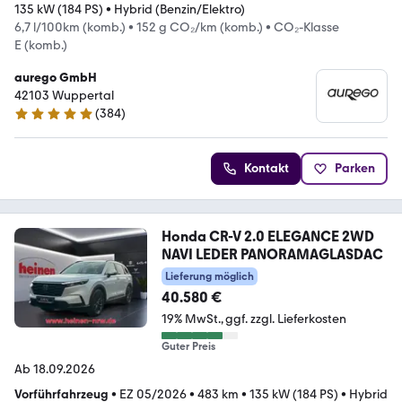
135 kW (184 PS)
•
Hybrid (Benzin/Elektro)
6,7 l/100km (komb.)
•
152 g CO₂/km (komb.)
•
CO₂-Klasse
E (komb.)
aurego GmbH
42103 Wuppertal
(
384
)
4.8 Sterne
Kontakt
Parken
Honda CR-V 2.0 ELEGANCE 2WD
NAVI LEDER PANORAMAGLASDAC
Lieferung möglich
40.580 €
19% MwSt.
ggf. zzgl. Lieferkosten
Guter Preis
Ab 18.09.2026
Vorführfahrzeug
•
EZ 05/2026
•
483 km
•
135 kW (184 PS)
•
Hybrid