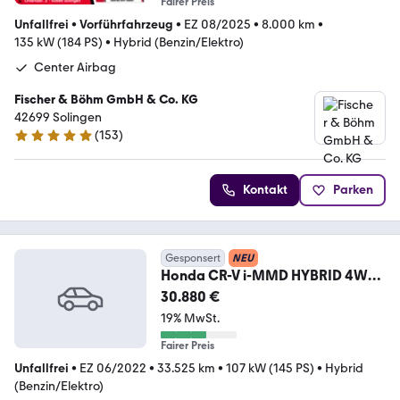
Fairer Preis
Unfallfrei
•
Vorführfahrzeug
•
EZ 08/2025
•
8.000 km
•
135 kW (184 PS)
•
Hybrid (Benzin/Elektro)
Center Airbag
Fischer & Böhm GmbH & Co. KG
42699 Solingen
(
153
)
5 Sterne
Kontakt
Parken
Gesponsert
NEU
Honda CR-V i-MMD HYBRID 4WD
Hybrid Executive 2.0 Benzi
30.880 €
19% MwSt.
Fairer Preis
Unfallfrei
•
EZ 06/2022
•
33.525 km
•
107 kW (145 PS)
•
Hybrid
(Benzin/Elektro)