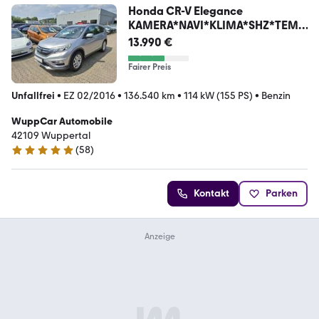
Honda CR-V Elegance
KAMERA*NAVI*KLIMA*SHZ*TEMP
*AHK*
13.990 €
Fairer Preis
Unfallfrei
•
EZ 02/2016
•
136.540 km
•
114 kW (155 PS)
•
Benzin
WuppCar Automobile
42109 Wuppertal
(
58
)
5 Sterne
Kontakt
Parken