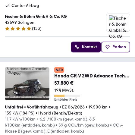
Center Airbag
Fischer & Böhm GmbH & Co. KG
42699 Solingen
(
153
)
5 Sterne
Kontakt
Parken
NEU
Honda CR-V 2WD Advance Tech
*8 Jahre Garantie* FORGE-U
57.880 €
19% MwSt.
Erhöhter Preis
Unfallfrei
•
Vorführfahrzeug
•
EZ 06/2026
•
19.500 km
•
135 kW (184 PS)
•
Hybrid (Benzin/Elektro)
11,7 kWh/100km + 6,2 l/100km (gew. komb.), 6,3
l/100km (entladen, komb.)
•
59 g CO₂/km (gew. komb.)
•
CO₂-
Klasse B (gew. komb.), E (entladen, komb.)