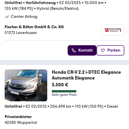
Unfallfrei
•
Vorführfahrzeug
•
EZ 05/2025
•
10.000 km
•
135 kW (184 PS)
•
Hybrid (Benzin/Elektro)
Center Airbag
Fischer & Böhm GmbH & Co. KG
51373 Leverkusen
Kontakt
Parken
Honda CR-V 2.2 i-DTEC Elegance
Automatik Elegance
5.500 €
Sehr guter Preis
Unfallfrei
•
EZ 02/2012
•
206.498 km
•
110 kW (150 PS)
•
Diesel
Privatanbieter
42285 Wuppertal