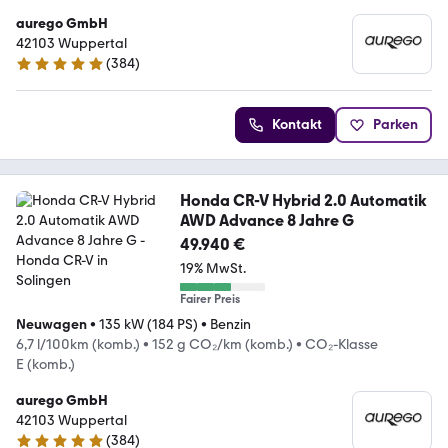
aurego GmbH
42103 Wuppertal
(
384
)
4.8 Sterne
Kontakt
Parken
Honda CR-V Hybrid 2.0 Automatik
AWD Advance 8 Jahre G
49.940 €
19% MwSt.
Fairer Preis
Neuwagen
•
135 kW (184 PS)
•
Benzin
6,7 l/100km (komb.)
•
152 g CO₂/km (komb.)
•
CO₂-Klasse
E (komb.)
aurego GmbH
42103 Wuppertal
(
384
)