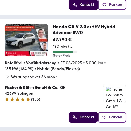
Kontakt
Parken
Honda CR-V 2.0 e:HEV Hybrid
Advance AWD
47.790 €
19% MwSt.
Guter Preis
Unfallfrei
•
Vorführfahrzeug
•
EZ 08/2025
•
5.000 km
•
135 kW (184 PS)
•
Hybrid (Benzin/Elektro)
Wartungspaket 36 mon.*
Fischer & Böhm GmbH & Co. KG
42699 Solingen
(
153
)
5 Sterne
Kontakt
Parken