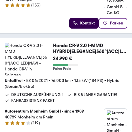
(
153
)
5 Sterne
Kontakt
Parken
Honda CR-V 2.0 I-MMD
HYBRID|ELEGANCE|360°|ACC|LE
D|NAVI
24.990 €
Fairer Preis
Unfallfrei
•
EZ 06/2021
•
76.000 km
•
135 kW (184 PS)
•
Hybrid
(Benzin/Elektro)
DEUTSCHE AUSFÜHRUNG !
BIS 5 JAHRE GARANTIE!
FAHRASSISTENZ-PAKET !
Autozentrum Monheim GmbH - since 1989
40789 Monheim am Rhein
(
119
)
4 Sterne