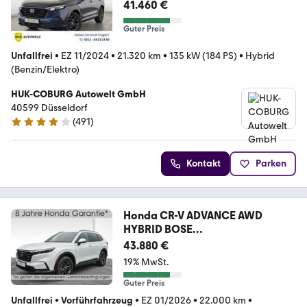
41.460 €
Guter Preis
Unfallfrei
•
EZ 11/2024
•
21.320 km
•
135 kW (184 PS)
•
Hybrid
(Benzin/Elektro)
HUK-COBURG Autowelt GmbH
40599 Düsseldorf
(
491
)
4.1 Sterne
Kontakt
Parken
Honda CR-V ADVANCE AWD
HYBRID BOSE
SOUND+NAVI+LRH+SHZ+
43.880 €
19% MwSt.
Guter Preis
Unfallfrei
•
Vorführfahrzeug
•
EZ 01/2026
•
22.000 km
•