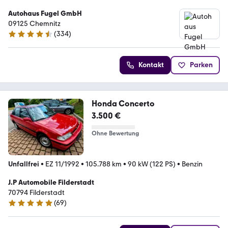
Autohaus Fugel GmbH
09125 Chemnitz
(
334
)
4.3 Sterne
Kontakt
Parken
Honda Concerto
3.500 €
Ohne Bewertung
Unfallfrei
•
EZ 11/1992
•
105.788 km
•
90 kW (122 PS)
•
Benzin
J.P Automobile Filderstadt
70794 Filderstadt
(
69
)
5 Sterne