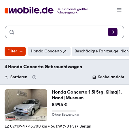
Filter
Honda Concerto
Beschädigte Fahrzeuge: Nich
3 Honda Concerto Gebrauchtwagen
Sortieren
Kachelansicht
Honda Concerto 1.5i 5tg. Klima|1.
Hand| Museum
8.995 €
Ohne Bewertung
EZ 07/1994
•
45.700 km
•
66 kW (90 PS)
•
Benzin