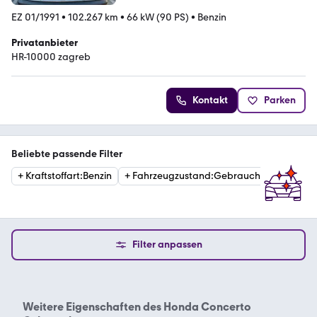
EZ 01/1991
•
102.267 km
•
66 kW (90 PS)
•
Benzin
Privatanbieter
HR-10000 zagreb
Kontakt
Parken
Beliebte passende Filter
+
Kraftstoffart
:
Benzin
+
Fahrzeugzustand
:
Gebraucht
+
Erstzu
Filter anpassen
Weitere Eigenschaften des
Honda Concerto