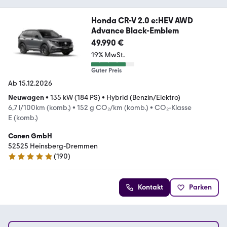
Honda CR-V 2.0 e:HEV AWD
Advance Black-Emblem
49.990 €
19% MwSt.
Guter Preis
Ab 15.12.2026
Neuwagen
•
135 kW (184 PS)
•
Hybrid (Benzin/Elektro)
6,7 l/100km (komb.)
•
152 g CO₂/km (komb.)
•
CO₂-Klasse
E (komb.)
Conen GmbH
52525 Heinsberg-Dremmen
(
190
)
4.8 Sterne
Kontakt
Parken