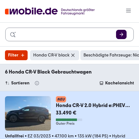
Filter
Honda CR-V black
Beschädigte Fahrzeuge: Ni
6 Honda CR-V Black Gebrauchtwagen
Sortieren
Kachelansicht
NEU
Honda CR-V 2.0 Hybrid e:PHEV
2WD SportLine Black Ed.
33.490 €
Guter Preis
Unfallfrei
•
EZ 03/2023
•
47.100 km
•
135 kW (184 PS)
•
Hybrid