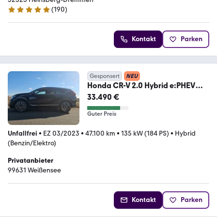
(
190
)
4.8 Sterne
Kontakt
Parken
Gesponsert
NEU
Honda CR-V 2.0 Hybrid e:PHEV
2WD SportLine Black Ed.
33.490 €
Guter Preis
Unfallfrei
•
EZ 03/2023
•
47.100 km
•
135 kW (184 PS)
•
Hybrid
(Benzin/Elektro)
Privatanbieter
99631 Weißensee
Kontakt
Parken