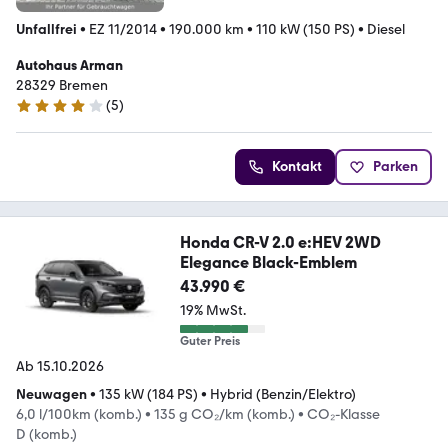
Unfallfrei
•
EZ 11/2014
•
190.000 km
•
110 kW (150 PS)
•
Diesel
Autohaus Arman
28329 Bremen
(
5
)
4.1 Sterne
Kontakt
Parken
Honda CR-V 2.0 e:HEV 2WD
Elegance Black-Emblem
43.990 €
19% MwSt.
Guter Preis
Ab 15.10.2026
Neuwagen
•
135 kW (184 PS)
•
Hybrid (Benzin/Elektro)
6,0 l/100km (komb.)
•
135 g CO₂/km (komb.)
•
CO₂-Klasse
D (komb.)