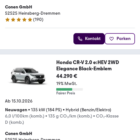
Conen GmbH
52525 Heinsberg-Dremmen
(
190
)
4.8 Sterne
Kontakt
Parken
Honda CR-V 2.0 e:HEV 2WD
Elegance Black-Emblem
44.290 €
19% MwSt.
Fairer Preis
Ab 15.10.2026
Neuwagen
•
135 kW (184 PS)
•
Hybrid (Benzin/Elektro)
6,0 l/100km (komb.)
•
135 g CO₂/km (komb.)
•
CO₂-Klasse
D (komb.)
Conen GmbH
52525 Heinsberg-Dremmen