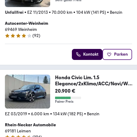
Unfallfrei
•
EZ 11/2013
•
70.000 km
•
104 kW (141 PS)
•
Benzin
Autocenter-Weinheim
69469 Weinheim
(
92
)
4.2 Sterne
Kontakt
Parken
Honda Civic Lim. 1.5
Elegance/2xKlima/ACC/Navi/We
nigKm
20.900 €
Fairer Preis
EZ 03/2019
•
6.000 km
•
134 kW (182 PS)
•
Benzin
Rhein-Neckar Automobile
69181 Leimen