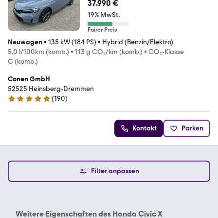
37.990 €
19% MwSt.
Fairer Preis
Neuwagen
•
135 kW (184 PS)
•
Hybrid (Benzin/Elektro)
5,0 l/100km (komb.)
•
113 g CO₂/km (komb.)
•
CO₂-Klasse
C (komb.)
Conen GmbH
52525 Heinsberg-Dremmen
(
190
)
4.8 Sterne
Kontakt
Parken
Filter anpassen
Weitere Eigenschaften des
Honda Civic X