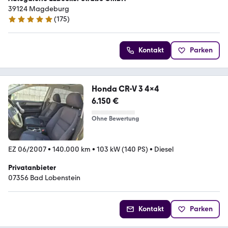
39124 Magdeburg
(
175
)
4.9 Sterne
Kontakt
Parken
Honda CR-V 3 4x4
6.150 €
Ohne Bewertung
EZ 06/2007
•
140.000 km
•
103 kW (140 PS)
•
Diesel
Privatanbieter
07356 Bad Lobenstein
Kontakt
Parken