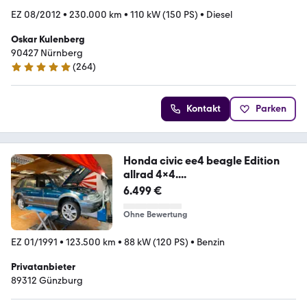
EZ 08/2012
•
230.000 km
•
110 kW (150 PS)
•
Diesel
Oskar Kulenberg
90427 Nürnberg
(
264
)
4.8 Sterne
Kontakt
Parken
Honda civic ee4 beagle Edition
allrad 4x4....
6.499 €
Ohne Bewertung
EZ 01/1991
•
123.500 km
•
88 kW (120 PS)
•
Benzin
Privatanbieter
89312 Günzburg