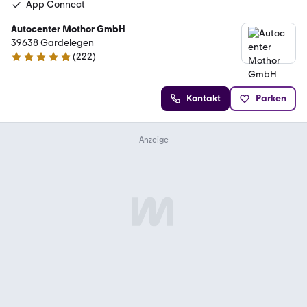
App Connect
Autocenter Mothor GmbH
39638 Gardelegen
(
222
)
4.8 Sterne
Kontakt
Parken