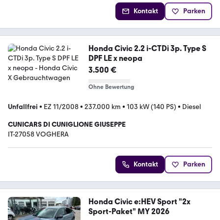
Kontakt
Parken
Honda Civic 2.2 i-CTDi 3p. Type S
DPF LE x neopa
3.500 €
Ohne Bewertung
Unfallfrei
•
EZ 11/2008
•
237.000 km
•
103 kW (140 PS)
•
Diesel
CUNICARS DI CUNIGLIONE GIUSEPPE
IT-27058 VOGHERA
Kontakt
Parken
Honda Civic e:HEV Sport "2x
Sport-Paket" MY 2026