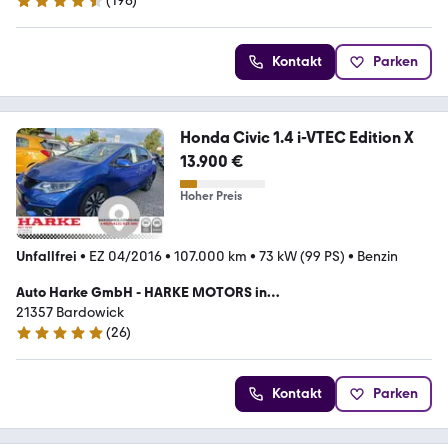
(
196
)
4.4 Sterne
Kontakt
Parken
Honda Civic 1.4 i-VTEC Edition X
13.900 €
Hoher Preis
Unfallfrei
•
EZ 04/2016
•
107.000 km
•
73 kW (99 PS)
•
Benzin
Auto Harke GmbH - HARKE MOTORS in
BARDOWICK/LÜNEBURG
21357 Bardowick
(
26
)
5 Sterne
Kontakt
Parken