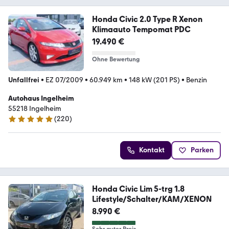
Honda Civic 2.0 Type R Xenon
Klimaauto Tempomat PDC
19.490 €
Ohne Bewertung
Unfallfrei
•
EZ 07/2009
•
60.949 km
•
148 kW (201 PS)
•
Benzin
Autohaus Ingelheim
55218 Ingelheim
(
220
)
4.8 Sterne
Kontakt
Parken
Honda Civic Lim 5-trg 1.8
Lifestyle/Schalter/KAM/XENON
8.990 €
Sehr guter Preis