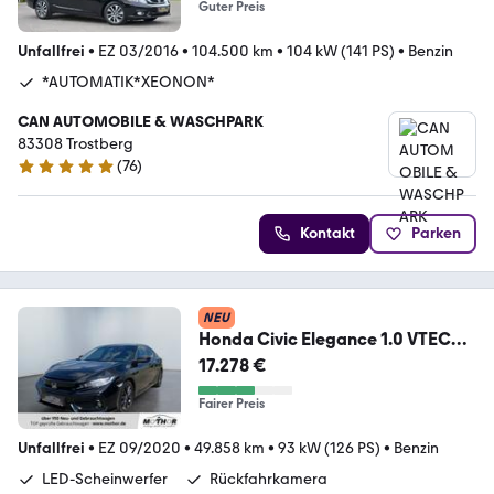
Guter Preis
Unfallfrei
•
EZ 03/2016
•
104.500 km
•
104 kW (141 PS)
•
Benzin
*AUTOMATIK*XEONON*
CAN AUTOMOBILE & WASCHPARK
83308 Trostberg
(
76
)
4.9 Sterne
Kontakt
Parken
NEU
Honda Civic Elegance 1.0 VTEC
ACC+2xKlima+SHZ+NAVI
17.278 €
Fairer Preis
Unfallfrei
•
EZ 09/2020
•
49.858 km
•
93 kW (126 PS)
•
Benzin
LED-Scheinwerfer
Rückfahrkamera