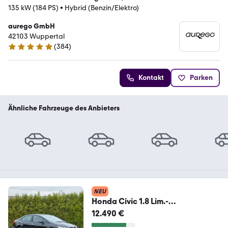
135 kW (184 PS)
•
Hybrid (Benzin/Elektro)
aurego GmbH
42103 Wuppertal
(
384
)
4.8 Sterne
Kontakt
Parken
Ähnliche Fahrzeuge des Anbieters
NEU
Honda Civic 1.8 Lim.-
Executive*1.Hand*AUT*Xenon*SD
12.490 €
*SH*