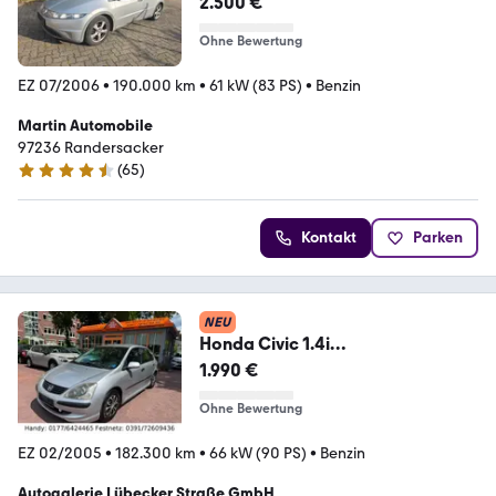
2.500 €
Ohne Bewertung
EZ 07/2006
•
190.000 km
•
61 kW (83 PS)
•
Benzin
Martin Automobile
97236 Randersacker
(
65
)
4.4 Sterne
Kontakt
Parken
NEU
Honda Civic 1.4i
KLIMAANLAGE/4xel.FH/ZV mit FB/
1.990 €
Ohne Bewertung
EZ 02/2005
•
182.300 km
•
66 kW (90 PS)
•
Benzin
Autogalerie Lübecker Straße GmbH