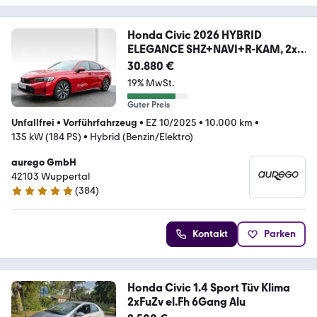
Honda Civic 2026 HYBRID
ELEGANCE SHZ+NAVI+R-KAM, 2x
PD
30.880 €
19% MwSt.
Guter Preis
Unfallfrei
•
Vorführfahrzeug
•
EZ 10/2025
•
10.000 km
•
135 kW (184 PS)
•
Hybrid (Benzin/Elektro)
aurego GmbH
42103 Wuppertal
(
384
)
4.8 Sterne
Kontakt
Parken
Honda Civic 1.4 Sport Tüv Klima
2xFuZv el.Fh 6Gang Alu