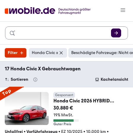
Filter
Honda Civic x
Beschädigte Fahrzeuge: Nicht a
17 Honda Civic X Gebrauchtwagen
Sortieren
Kachelansicht
Top
Gesponsert
Honda Civic 2026 HYBRID
ELEGANCE SHZ+NAVI+R-KAM, 2x
30.880 €
PD
19% MwSt.
Guter Preis
Unfallfrei
•
Vorführfahrzeug
•
EZ 10/2025
•
10.000 km
•