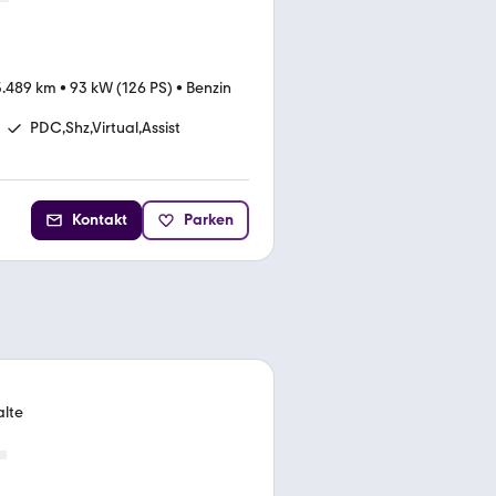
5.489 km
•
93 kW (126 PS)
•
Benzin
PDC,Shz,Virtual,Assist
Kontakt
Parken
alte