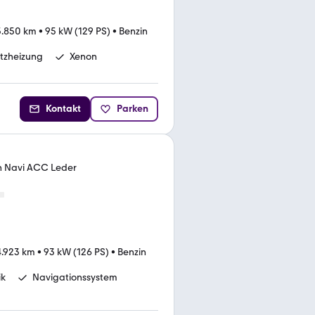
5.850 km
•
95 kW (129 PS)
•
Benzin
itzheizung
Xenon
Kontakt
Parken
on Navi ACC Leder
4.923 km
•
93 kW (126 PS)
•
Benzin
ik
Navigationssystem