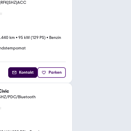
i|RFK|SHZ|ACC
.440 km
•
95 kW (129 PS)
•
Benzin
ndstempomat
Kontakt
Parken
ivic
/SHZ/PDC/Bluetooth