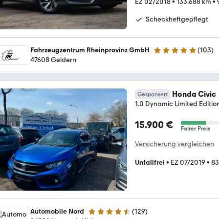
EZ 02/2018
•
133.688 km
•
Scheckheftgepflegt
Fahrzeugzentrum Rheinprovinz GmbH
(
103
)
4.9 Sterne
47608 Geldern
Honda Civic
Gesponsert
1.0 Dynamic Limited Editi
15.900 €
Fairer Preis
Versicherung vergleichen
Unfallfrei
•
EZ 07/2019
•
83
Automobile Nord
(
129
)
4.6 Sterne