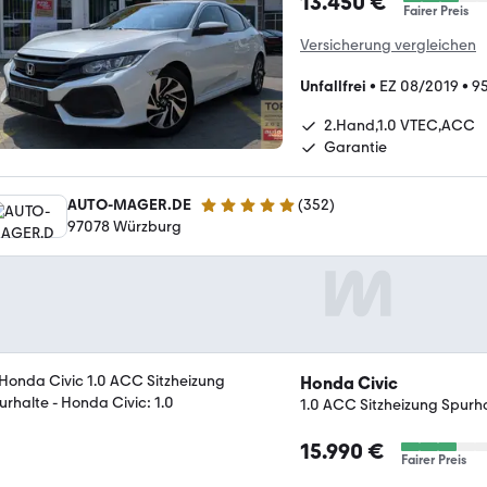
13.450 €
Fairer Preis
Versicherung vergleichen
Unfallfrei
•
EZ 08/2019
•
9
2.Hand,1.0 VTEC,ACC
Garantie
AUTO-MAGER.DE
(
352
)
5 Sterne
97078 Würzburg
Honda Civic
1.0 ACC Sitzheizung Spurh
15.990 €
Fairer Preis