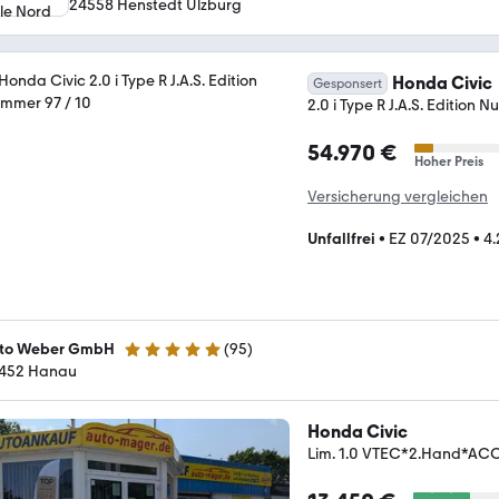
24558 Henstedt Ulzburg
Honda Civic
Gesponsert
2.0 i Type R J.A.S. Edition 
54.970 €
Hoher Preis
Versicherung vergleichen
Unfallfrei
•
EZ 07/2025
•
4
to Weber GmbH
(
95
)
4.9 Sterne
452 Hanau
Honda Civic
Lim. 1.0 VTEC*2.Hand*AC