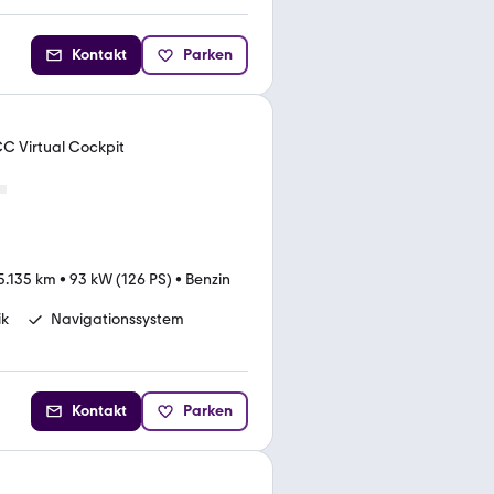
Kontakt
Parken
C Virtual Cockpit
5.135 km
•
93 kW (126 PS)
•
Benzin
ik
Navigationssystem
Kontakt
Parken