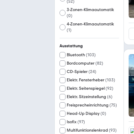
(
52
)
3-Zonen-Klimaautomatik
(
0
)
4-Zonen-Klimaautomatik
(
1
)
Ausstattung
Bluetooth
(
103
)
Bordcomputer
(
82
)
CD-Spieler
(
24
)
Elektr. Fensterheber
(
103
)
Elektr. Seitenspiegel
(
92
)
Elektr. Sitzeinstellung
(
6
)
Freisprecheinrichtung
(
75
)
Head-Up Display
(
0
)
Isofix
(
97
)
Multifunktionslenkrad
(
93
)