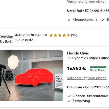
Versicherung vergleichen
Unfallfrei
•
EZ 04/2018
•
5
Klimaautomatik
S
Autoland NL Berlin II
(
95
)
4.7 Sterne
12683 Berlin
Honda Civic
1.0 Dynamic Limited Editi
15.950 €
Guter Preis
Versicherung vergleichen
Unfallfrei
•
EZ 05/2019
•
6
2-Zonen-Klimaautomat
Sitzheizung