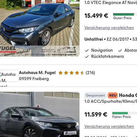
1.0 VTEC Elegance AT Nav
15.499 €
Guter Preis
Versicherung vergleichen
Unfallfrei
•
EZ 06/2017
•
53
Navigation
Absta
Rückfahrkamera
Autohaus M. Fugel
(
216
)
4.4 Sterne
09599 Freiberg
Honda C
Gesponsert
NEU
1.0 ACC/Spurhalte/Klima
11.599 €
Fairer Preis
Versicherung vergleichen