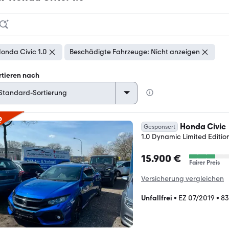
onda Civic 1.0
Beschädigte Fahrzeuge: Nicht anzeigen
rtieren nach
p
Honda Civic
Gesponsert
1.0 Dynamic Limited Editi
15.900 €
Fairer Preis
Versicherung vergleichen
Unfallfrei
•
EZ 07/2019
•
83