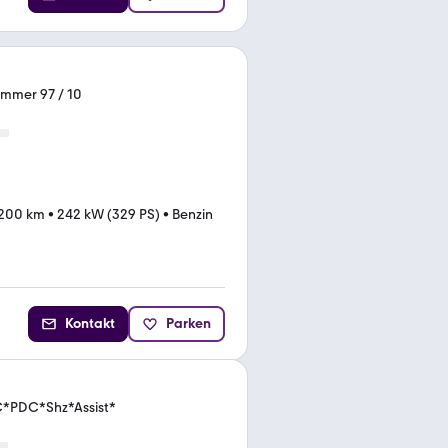
Nummer 97 / 10
.200 km
•
242 kW (329 PS)
•
Benzin
Kontakt
Parken
C*PDC*Shz*Assist*