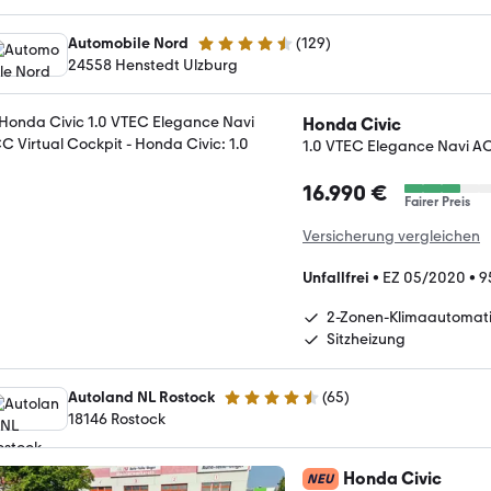
Automobile Nord
(
129
)
4.6 Sterne
24558 Henstedt Ulzburg
Honda Civic
1.0 VTEC Elegance Navi AC
16.990 €
Fairer Preis
Versicherung vergleichen
Unfallfrei
•
EZ 05/2020
•
9
2-Zonen-Klimaautomat
Sitzheizung
Autoland NL Rostock
(
65
)
4.6 Sterne
18146 Rostock
Honda Civic
NEU