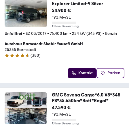
Explorer Limited-9 Sitzer
54.900 €
19% MwSt.
Ohne Bewertung
Unfallfrei
•
EZ 03/2017
•
76.400 km
•
254 kW (345 PS)
•
Benzin
Autohaus Barmstedt Shabir Yousofi GmbH
25355 Barmstedt
(
380
)
4.5 Sterne
Kontakt
Parken
GMC Savana Cargo*6.0 V8*345
PS*35.650km*Bott*Regal*
47.590 €
19% MwSt.
Ohne Bewertung