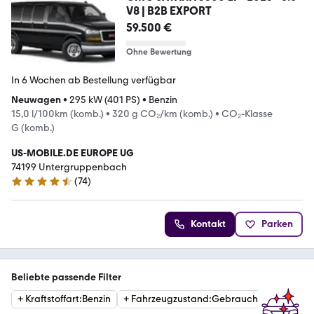
V8 | B2B EXPORT
59.500 €
Ohne Bewertung
In 6 Wochen ab Bestellung verfügbar
Neuwagen
•
295 kW (401 PS)
•
Benzin
15,0 l/100km (komb.)
•
320 g CO₂/km (komb.)
•
CO₂-Klasse
G (komb.)
US-MOBILE.DE EUROPE UG
74199 Untergruppenbach
(
74
)
4.4 Sterne
Kontakt
Parken
Beliebte passende Filter
+
Kraftstoffart
:
Benzin
+
Fahrzeugzustand
:
Gebraucht
+
Getrie