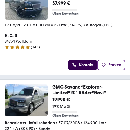
37.999 €
Ohne Bewertung
EZ 08/2012
•
118.000 km
•
231 kW (314 PS)
•
Autogas (LPG)
H. C. B
74731 Walldürn
(
145
)
4.9 Sterne
Kontakt
Parken
GMC Savana*Explorer-
Limited*20" Räder*Navi*
19.990 €
19% MwSt.
Ohne Bewertung
Reparierter Unfallschaden
•
EZ 07/2008
•
124.900 km
•
224 kW (305 PS)
•
Benzin