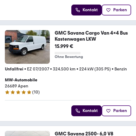
Kontakt
Parken
GMC Savana Cargo Van 4x4 Bus
Kastenwagen LKW
15.999 €
Ohne Bewertung
Unfallfrei
•
EZ 07/2007
•
324.500 km
•
224 kW (305 PS)
•
Benzin
MW-Automobile
26689 Apen
(
10
)
5 Sterne
Kontakt
Parken
GMC Savana 2500- 6,0 V8