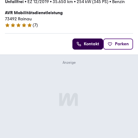
Unfallfrei
•
EZ 12/2019
•
35.650 km
•
254 kW (345 PS)
•
Benzin
AVR Mobilitätsdienstleistung
73492 Rainau
(
7
)
5 Sterne
Kontakt
Parken