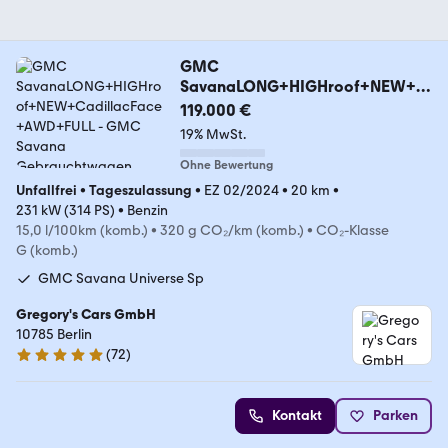
GMC
SavanaLONG+HIGHroof+NEW+C
adillacFace+AWD+FULL
119.000 €
19% MwSt.
Ohne Bewertung
Unfallfrei
•
Tageszulassung
•
EZ 02/2024
•
20 km
•
231 kW (314 PS)
•
Benzin
15,0 l/100km (komb.)
•
320 g CO₂/km (komb.)
•
CO₂-Klasse
G (komb.)
GMC Savana Universe Sp
Gregory's Cars GmbH
10785 Berlin
(
72
)
5 Sterne
Kontakt
Parken