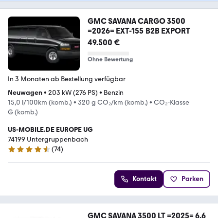
GMC SAVANA CARGO 3500
=2026= EXT-155 B2B EXPORT
49.500 €
Ohne Bewertung
In 3 Monaten ab Bestellung verfügbar
Neuwagen
•
203 kW (276 PS)
•
Benzin
15,0 l/100km (komb.)
•
320 g CO₂/km (komb.)
•
CO₂-Klasse
G (komb.)
US-MOBILE.DE EUROPE UG
74199 Untergruppenbach
(
74
)
4.4 Sterne
Kontakt
Parken
GMC SAVANA 3500 LT =2025= 6.6