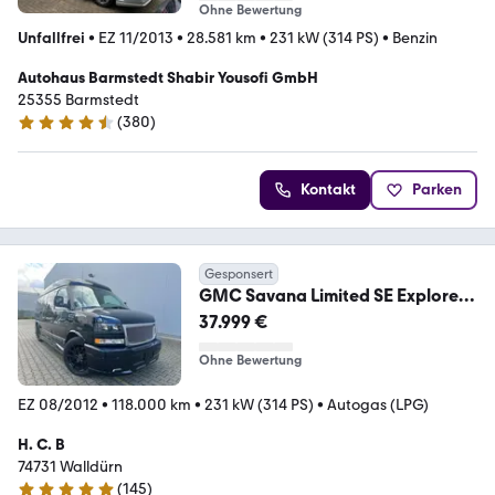
Ohne Bewertung
Unfallfrei
•
EZ 11/2013
•
28.581 km
•
231 kW (314 PS)
•
Benzin
Autohaus Barmstedt Shabir Yousofi GmbH
25355 Barmstedt
(
380
)
4.5 Sterne
Kontakt
Parken
Gesponsert
GMC Savana Limited SE Explorer
5,3 LPG GAS Luxus VIP
37.999 €
Ohne Bewertung
EZ 08/2012
•
118.000 km
•
231 kW (314 PS)
•
Autogas (LPG)
H. C. B
74731 Walldürn
(
145
)