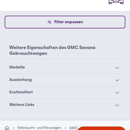
Filter anpassen
Weitere Eigenschaften des
GMC Savana
Gebrauchtwagen
Modelle
GMC Acadia
GMC Envoy
Ausstattung
GMC Safari
GMC Sierra
GMC Savana
Kraftstoffart
GMC Syclone
GMC Terrain
Allradantrieb
GMC Savana Benzin
Weitere Links
GMC Typhoon
GMC Vandura
GMC Yukon
Allradantrieb
Automatik
Diesel Gebrauchtwagen
Euro5
Gebraucht- und Neuwagen
GMC
GMC Savana