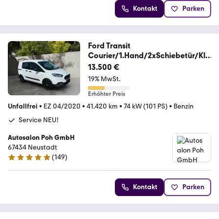
Kontakt
Parken
Ford Transit
Courier/1.Hand/2xSchiebetür/Kli
ma
13.500 €
19% MwSt.
Erhöhter Preis
Unfallfrei
•
EZ 04/2020
•
41.420 km
•
74 kW (101 PS)
•
Benzin
Service NEU!
Autosalon Poh GmbH
67434 Neustadt
(
149
)
5 Sterne
Kontakt
Parken