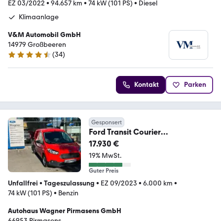
EZ 03/2022
•
94.657 km
•
74 kW (101 PS)
•
Diesel
Klimaanlage
V&M Automobil GmbH
14979 Großbeeren
(
34
)
4.4 Sterne
Kontakt
Parken
Gesponsert
Ford Transit Courier
Basis*SITZHEIZUNG*KASTEN*KLI
17.930 €
MA*
19% MwSt.
Guter Preis
Unfallfrei
•
Tageszulassung
•
EZ 09/2023
•
6.000 km
•
74 kW (101 PS)
•
Benzin
Autohaus Wagner Pirmasens GmbH
66953 Pirmasens