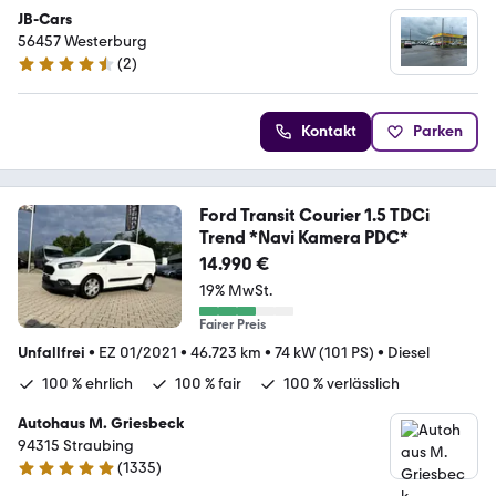
JB-Cars
56457 Westerburg
(
2
)
4.7 Sterne
Kontakt
Parken
Ford Transit Courier 1.5 TDCi
Trend *Navi Kamera PDC*
14.990 €
19% MwSt.
Fairer Preis
Unfallfrei
•
EZ 01/2021
•
46.723 km
•
74 kW (101 PS)
•
Diesel
100 % ehrlich
100 % fair
100 % verlässlich
Autohaus M. Griesbeck
94315 Straubing
(
1335
)
4.9 Sterne