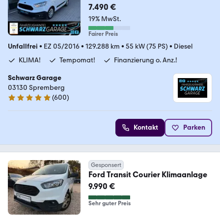
7.490 €
19% MwSt.
Fairer Preis
Unfallfrei
•
EZ 05/2016
•
129.288 km
•
55 kW (75 PS)
•
Diesel
KLIMA!
Tempomat!
Finanzierung o. Anz.!
Schwarz Garage
03130 Spremberg
(
600
)
4.9 Sterne
Kontakt
Parken
Gesponsert
Ford Transit Courier Klimaanlage
9.990 €
Sehr guter Preis