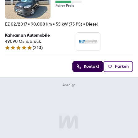
Fairer Preis
EZ 02/2017
•
90.000 km
•
55 kW (75 PS)
•
Diesel
Kahraman Automobile
49090 Osnabrück
(
210
)
4.8 Sterne
Kontakt
Parken