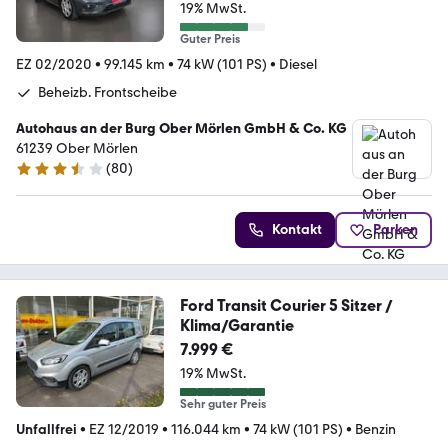
19% MwSt.
Guter Preis
EZ 02/2020
•
99.145 km
•
74 kW (101 PS)
•
Diesel
Beheizb. Frontscheibe
Autohaus an der Burg Ober Mörlen GmbH & Co. KG
61239 Ober Mörlen
(
80
)
3.7 Sterne
Kontakt
Parken
Ford Transit Courier 5 Sitzer /
Klima/Garantie
7.999 €
19% MwSt.
Sehr guter Preis
Unfallfrei
•
EZ 12/2019
•
116.044 km
•
74 kW (101 PS)
•
Benzin