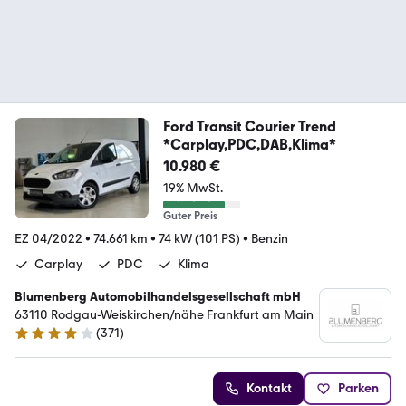
Ford Transit Courier Trend
*Carplay,PDC,DAB,Klima*
10.980 €
19% MwSt.
Guter Preis
EZ 04/2022
•
74.661 km
•
74 kW (101 PS)
•
Benzin
Carplay
PDC
Klima
Blumenberg Automobilhandelsgesellschaft mbH
63110 Rodgau-Weiskirchen/nähe Frankfurt am Main
(
371
)
4.2 Sterne
Kontakt
Parken