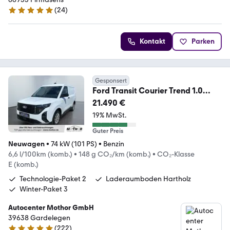
(
24
)
5 Sterne
Kontakt
Parken
Gesponsert
Ford Transit Courier Trend 1.0
EcoBoost TEMP+PDC+KAM
21.490 €
19% MwSt.
Guter Preis
Neuwagen
•
74 kW (101 PS)
•
Benzin
6,6 l/100km (komb.)
•
148 g CO₂/km (komb.)
•
CO₂-Klasse
E (komb.)
Technologie-Paket 2
Laderaumboden Hartholz
Winter-Paket 3
Autocenter Mothor GmbH
39638 Gardelegen
(
222
)