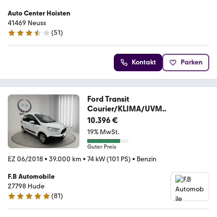
Auto Center Hoisten
41469 Neuss
(
51
)
3.3 Sterne
Kontakt
Parken
Ford Transit
Courier/KLIMA/UVM..
10.396 €
19% MwSt.
Guter Preis
EZ 06/2018
•
39.000 km
•
74 kW (101 PS)
•
Benzin
F.B Automobile
27798 Hude
(
81
)
4.8 Sterne