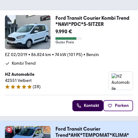
Ford Transit Courier Kombi Trend
*NAVI*PDC*5-SITZER
9.990 €
Guter Preis
EZ 02/2019
•
86.824 km
•
74 kW (101 PS)
•
Benzin
Kombi Trend
HZ Automobile
42551 Velbert
(
28
)
5 Sterne
Kontakt
Parken
Ford Transit Courier
Trend*AHK*TEMPOMAT*KLIMA*