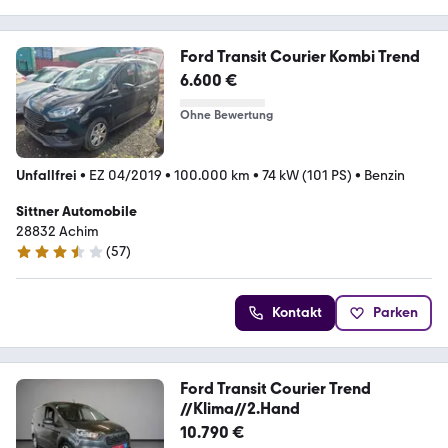
Ford Transit Courier Kombi Trend
6.600 €
Ohne Bewertung
Unfallfrei
•
EZ 04/2019
•
100.000 km
•
74 kW (101 PS)
•
Benzin
Sittner Automobile
28832 Achim
(
57
)
3.7 Sterne
Kontakt
Parken
Ford Transit Courier Trend
//Klima//2.Hand
10.790 €