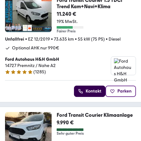
Ford Transit Courier 1.5 TDCi
Trend Kam+Navi+Klima
11.240 €
19% MwSt.
Fairer Preis
Unfallfrei
•
EZ 12/2019
•
73.635 km
•
55 kW (75 PS)
•
Diesel
Optional AHK nur 990€
Ford Autohaus H&H GmbH
14727 Premnitz / Nahe A2
(
1285
)
4.9 Sterne
Kontakt
Parken
Ford Transit Courier Klimaanlage
9.990 €
Sehr guter Preis