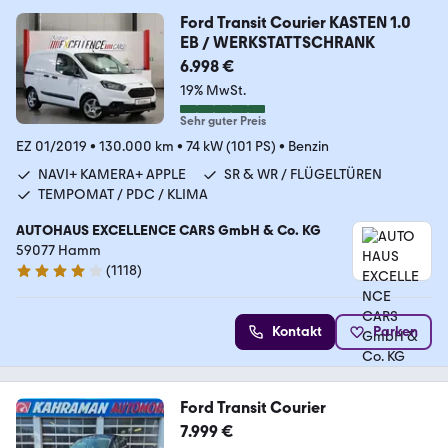
Ford Transit Courier KASTEN 1.0
EB / WERKSTATTSCHRANK
6.998 €
19% MwSt.
Sehr guter Preis
EZ 01/2019
•
130.000 km
•
74 kW (101 PS)
•
Benzin
NAVI+ KAMERA+ APPLE
SR & WR / FLÜGELTÜREN
TEMPOMAT / PDC / KLIMA
AUTOHAUS EXCELLENCE CARS GmbH & Co. KG
59077 Hamm
(
1118
)
4.2 Sterne
Kontakt
Parken
Ford Transit Courier
7.999 €