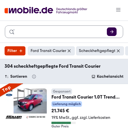
Filter
Ford Transit Courier
Scheckheftgepflegt
304 scheckheftgepflegte Ford Transit Courier
Sortieren
Kachelansicht
Top
Gesponsert
Ford Transit Courier 1.0T Trend
Kastenwagen FWD M6 AH
Lieferung möglich
21.745 €
19% MwSt.
ggf. zzgl. Lieferkosten
Guter Preis