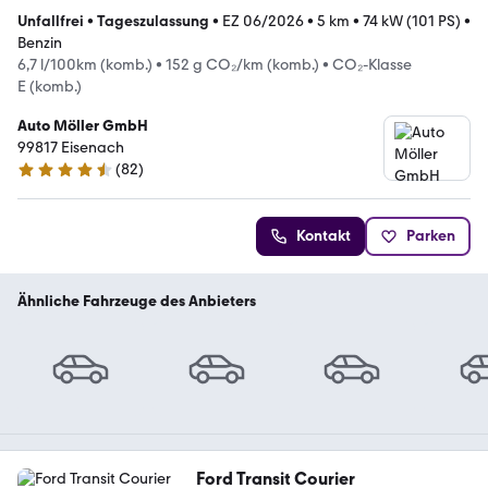
Unfallfrei
•
Tageszulassung
•
EZ 06/2026
•
5 km
•
74 kW (101 PS)
•
Benzin
6,7 l/100km (komb.)
•
152 g CO₂/km (komb.)
•
CO₂-Klasse
E (komb.)
Auto Möller GmbH
99817 Eisenach
(
82
)
4.7 Sterne
Kontakt
Parken
Ähnliche Fahrzeuge des Anbieters
Ford Transit Courier