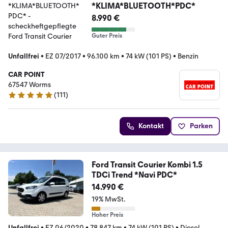
*KLIMA*BLUETOOTH*PDC*
8.990 €
Guter Preis
Unfallfrei
•
EZ 07/2017
•
96.100 km
•
74 kW (101 PS)
•
Benzin
CAR POINT
67547 Worms
(
111
)
4.8 Sterne
Kontakt
Parken
Ford Transit Courier Kombi 1.5
TDCi Trend *Navi PDC*
14.990 €
19% MwSt.
Hoher Preis
Unfallfrei
•
EZ 06/2020
•
78.847 km
•
74 kW (101 PS)
•
Diesel