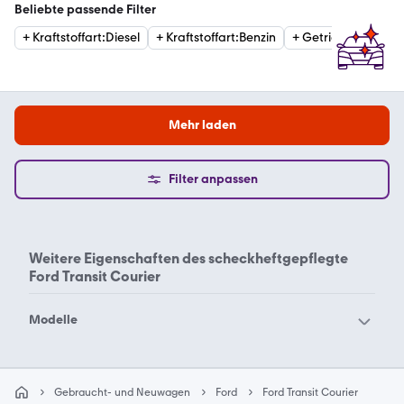
Beliebte passende Filter
+
Kraftstoffart
:
Diesel
+
Kraftstoffart
:
Benzin
+
Getriebe
:
Automat
Mehr laden
Filter anpassen
Weitere Eigenschaften des
scheckheftgepflegte
Ford Transit Courier
Modelle
Ford Aerostar
Ford B-Max
Ford Bronco Sport
Ford Bronco
Gebraucht- und Neuwagen
Ford
Ford Transit Courier