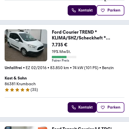
Kontakt
Parken
Ford Courier TREND *
KLIMA/SHZ/Scheckheft *
MwSt.ausw
7.735 €
19% MwSt.
Fairer Preis
Unfallfrei
•
EZ 02/2016
•
83.850 km
•
74 kW (101 PS)
•
Benzin
Kast & Sohn
86381 Krumbach
(
35
)
5 Sterne
Kontakt
Parken