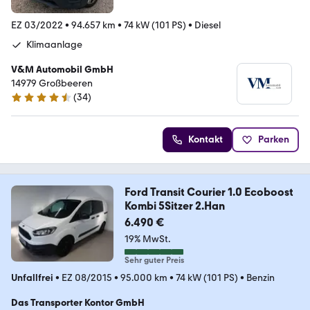
EZ 03/2022
•
94.657 km
•
74 kW (101 PS)
•
Diesel
Klimaanlage
V&M Automobil GmbH
14979 Großbeeren
(
34
)
4.4 Sterne
Kontakt
Parken
Ford Transit Courier 1.0 Ecoboost
Kombi 5Sitzer 2.Han
6.490 €
19% MwSt.
Sehr guter Preis
Unfallfrei
•
EZ 08/2015
•
95.000 km
•
74 kW (101 PS)
•
Benzin
Das Transporter Kontor GmbH