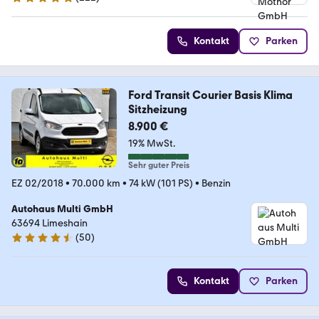
4.8 Sterne
Kontakt
Parken
Ford Transit Courier Basis Klima
Sitzheizung
8.900 €
19% MwSt.
Sehr guter Preis
EZ 02/2018
•
70.000 km
•
74 kW (101 PS)
•
Benzin
Autohaus Multi GmbH
63694 Limeshain
(
50
)
4.7 Sterne
Kontakt
Parken