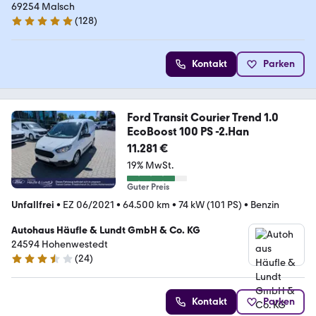
69254 Malsch
(
128
)
4.9 Sterne
Kontakt
Parken
Ford Transit Courier Trend 1.0
EcoBoost 100 PS -2.Han
11.281 €
19% MwSt.
Guter Preis
Unfallfrei
•
EZ 06/2021
•
64.500 km
•
74 kW (101 PS)
•
Benzin
Autohaus Häufle & Lundt GmbH & Co. KG
24594 Hohenwestedt
(
24
)
3.6 Sterne
Kontakt
Parken