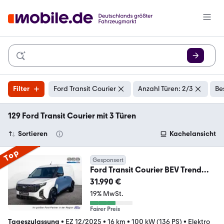
Filter
Ford Transit Courier
Anzahl Türen: 2/3
Be
129 Ford Transit Courier mit 3 Türen
Sortieren
Kachelansicht
Top
Gesponsert
Ford Transit Courier BEV Trend
SHZ KAMERA NAVI ACC
31.990 €
19% MwSt.
Fairer Preis
Tageszulassung
•
EZ 12/2025
•
16 km
•
100 kW (136 PS)
•
Elektro