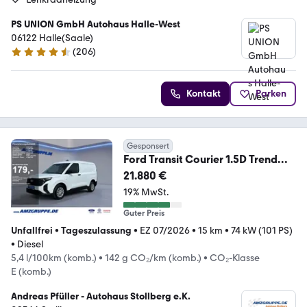
PS UNION GmbH Autohaus Halle-West
06122 Halle(Saale)
(
206
)
4.3 Sterne
Kontakt
Parken
Gesponsert
Ford Transit Courier 1.5D Trend
5J.*Gar+Klimaauto+PDC
21.880 €
19% MwSt.
Guter Preis
Unfallfrei
•
Tageszulassung
•
EZ 07/2026
•
15 km
•
74 kW (101 PS)
•
Diesel
5,4 l/100km (komb.)
•
142 g CO₂/km (komb.)
•
CO₂-Klasse
E (komb.)
Andreas Pfüller - Autohaus Stollberg e.K.