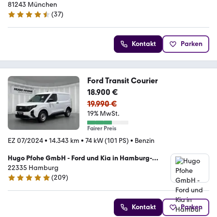
81243 München
(
37
)
4.6 Sterne
Kontakt
Parken
Ford Transit Courier
18.900 €
19.990 €
19% MwSt.
Fairer Preis
EZ 07/2024
•
14.343 km
•
74 kW (101 PS)
•
Benzin
Hugo Pfohe GmbH - Ford und Kia in Hamburg-
Fuhlsbüttel
22335 Hamburg
(
209
)
4.8 Sterne
Kontakt
Parken