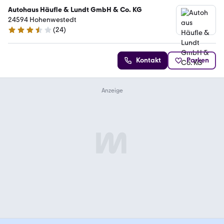
Autohaus Häufle & Lundt GmbH & Co. KG
24594 Hohenwestedt
(
24
)
3.6 Sterne
Kontakt
Parken