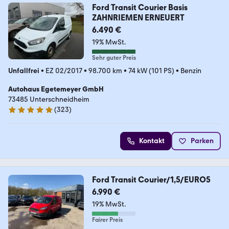
Ford Transit Courier Basis
ZAHNRIEMEN ERNEUERT
6.490 €
19% MwSt.
Sehr guter Preis
Unfallfrei
•
EZ 02/2017
•
98.700 km
•
74 kW (101 PS)
•
Benzin
Autohaus Egetemeyer GmbH
73485 Unterschneidheim
(
323
)
5 Sterne
Kontakt
Parken
Ford Transit Courier/1,5/EURO5
6.990 €
19% MwSt.
Fairer Preis