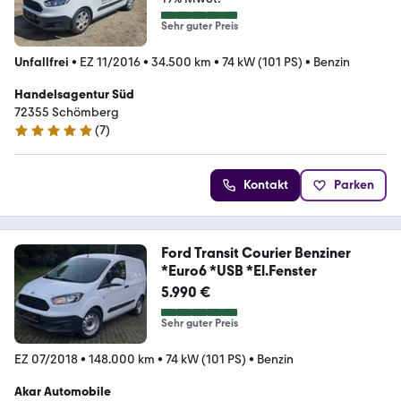
Sehr guter Preis
Unfallfrei
•
EZ 11/2016
•
34.500 km
•
74 kW (101 PS)
•
Benzin
Handelsagentur Süd
72355 Schömberg
(
7
)
4.8 Sterne
Kontakt
Parken
Ford Transit Courier Benziner
*Euro6 *USB *El.Fenster
5.990 €
Sehr guter Preis
EZ 07/2018
•
148.000 km
•
74 kW (101 PS)
•
Benzin
Akar Automobile