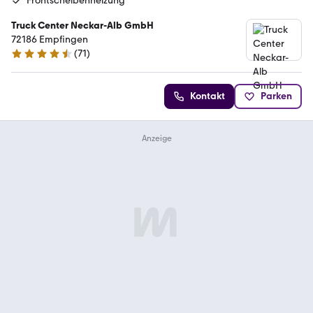
Frontscheibenheizung
Truck Center Neckar-Alb GmbH
72186 Empfingen
(
71
)
4.7 Sterne
Kontakt
Parken