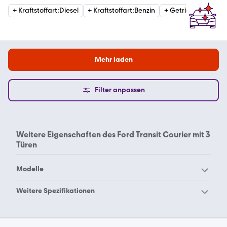
+
Kraftstoffart
:
Diesel
+
Kraftstoffart
:
Benzin
+
Getriebe
:
Automat
Mehr laden
Filter anpassen
Weitere Eigenschaften des
Ford Transit Courier mit 3
Türen
Modelle
Ford Aerostar
Ford B-Max
Weitere Spezifikationen
Ford Bronco Sport
Ford Bronco
Ford Transit Courier mit 5
Ford C-Max
Ford Capri
Türen