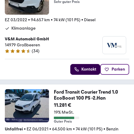
Sehr guter Preis
EZ 03/2022
•
94.657 km
•
74 kW (101 PS)
•
Diesel
Klimaanlage
V&M Automobil GmbH
14979 Großbeeren
(
34
)
4.4 Sterne
Kontakt
Parken
Ford Transit Courier Trend 1.0
EcoBoost 100 PS -2.Han
11.281 €
19% MwSt.
Guter Preis
Unfallfrei
•
EZ 06/2021
•
64.500 km
•
74 kW (101 PS)
•
Benzin