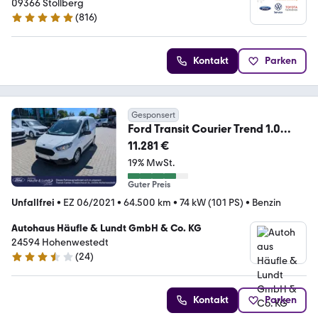
09366 Stollberg
(
816
)
4.9 Sterne
Kontakt
Parken
Gesponsert
Ford Transit Courier Trend 1.0
EcoBoost 100 PS -2.Han
11.281 €
19% MwSt.
Guter Preis
Unfallfrei
•
EZ 06/2021
•
64.500 km
•
74 kW (101 PS)
•
Benzin
Autohaus Häufle & Lundt GmbH & Co. KG
24594 Hohenwestedt
(
24
)
3.6 Sterne
Kontakt
Parken