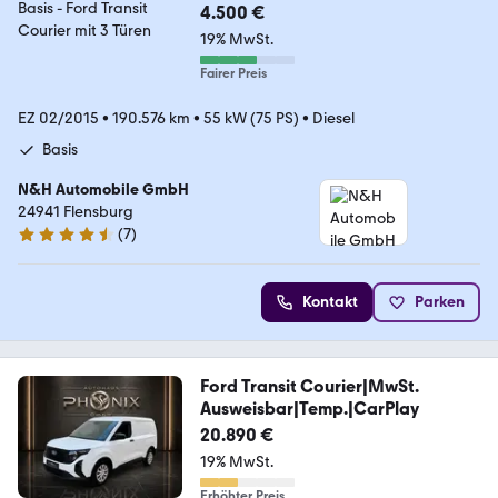
4.500 €
19% MwSt.
Fairer Preis
EZ 02/2015
•
190.576 km
•
55 kW (75 PS)
•
Diesel
Basis
N&H Automobile GmbH
24941 Flensburg
(
7
)
4.6 Sterne
Kontakt
Parken
Ford Transit Courier|MwSt.
Ausweisbar|Temp.|CarPlay
20.890 €
19% MwSt.
Erhöhter Preis