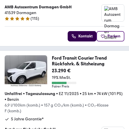
AMB Autozentrum Dormagen GmbH
41539 Dormagen
(
115
)
4.9 Sterne
Kontakt
Parken
Ford Transit Courier Trend
Rückfahrk. & Sitzheizung
23.290 €
19% MwSt.
Fairer Preis
Unfallfrei
•
Tageszulassung
•
EZ 11/2025
•
25 km
•
74 kW (101 PS)
•
Benzin
6,9 l/100km (komb.)
•
157 g CO₂/km (komb.)
•
CO₂-Klasse
F (komb.)
5 Jahre Garantie*