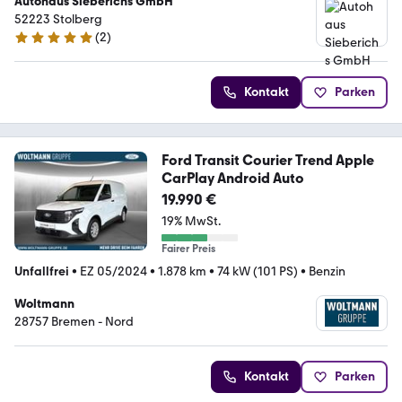
Autohaus Sieberichs GmbH
52223 Stolberg
(
2
)
5 Sterne
Kontakt
Parken
Ford Transit Courier Trend Apple
CarPlay Android Auto
19.990 €
19% MwSt.
Fairer Preis
Unfallfrei
•
EZ 05/2024
•
1.878 km
•
74 kW (101 PS)
•
Benzin
Woltmann
28757 Bremen - Nord
Kontakt
Parken