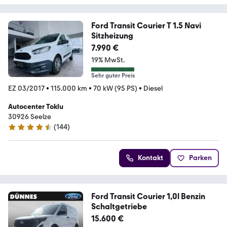
Ford Transit Courier T 1.5 Navi
Sitzheizung
7.990 €
19% MwSt.
Sehr guter Preis
EZ 03/2017
•
115.000 km
•
70 kW (95 PS)
•
Diesel
Autocenter Toklu
30926 Seelze
(
144
)
4.7 Sterne
Kontakt
Parken
Ford Transit Courier 1,0l Benzin
Schaltgetriebe
15.600 €