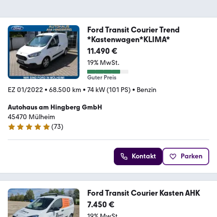
Ford Transit Courier Trend
*Kastenwagen*KLIMA*
11.490 €
19% MwSt.
Guter Preis
EZ 01/2022
•
68.500 km
•
74 kW (101 PS)
•
Benzin
Autohaus am Hingberg GmbH
45470 Mülheim
(
73
)
5 Sterne
Kontakt
Parken
Ford Transit Courier Kasten AHK
7.450 €
19% MwSt.