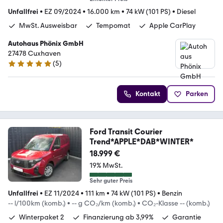
Unfallfrei
•
EZ 09/2024
•
16.000 km
•
74 kW (101 PS)
•
Diesel
MwSt. Ausweisbar
Tempomat
Apple CarPlay
Autohaus Phönix GmbH
27478 Cuxhaven
(
5
)
5 Sterne
Kontakt
Parken
Ford Transit Courier
Trend*APPLE*DAB*WINTER*
18.999 €
19% MwSt.
Sehr guter Preis
Unfallfrei
•
EZ 11/2024
•
111 km
•
74 kW (101 PS)
•
Benzin
-- l/100km (komb.)
•
-- g CO₂/km (komb.)
•
CO₂-Klasse -- (komb.)
Winterpaket 2
Finanzierung ab 3,99%
Garantie