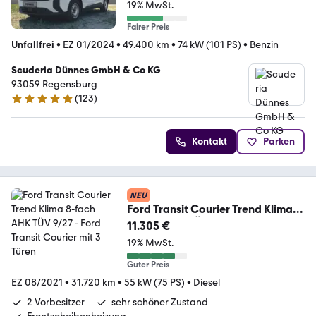
19% MwSt.
Fairer Preis
Unfallfrei
•
EZ 01/2024
•
49.400 km
•
74 kW (101 PS)
•
Benzin
Scuderia Dünnes GmbH & Co KG
93059 Regensburg
(
123
)
4.8 Sterne
Kontakt
Parken
NEU
Ford Transit Courier Trend Klima
8-fach AHK TÜV 9/27
11.305 €
19% MwSt.
Guter Preis
EZ 08/2021
•
31.720 km
•
55 kW (75 PS)
•
Diesel
2 Vorbesitzer
sehr schöner Zustand