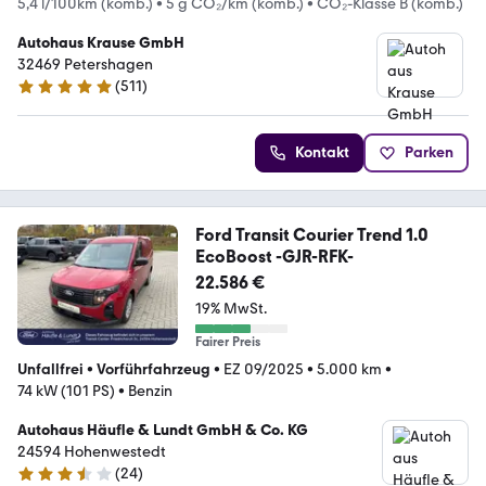
5,4 l/100km (komb.)
•
5 g CO₂/km (komb.)
•
CO₂-Klasse B (komb.)
Autohaus Krause GmbH
32469 Petershagen
(
511
)
5 Sterne
Kontakt
Parken
Ford Transit Courier Trend 1.0
EcoBoost -GJR-RFK-
22.586 €
19% MwSt.
Fairer Preis
Unfallfrei
•
Vorführfahrzeug
•
EZ 09/2025
•
5.000 km
•
74 kW (101 PS)
•
Benzin
Autohaus Häufle & Lundt GmbH & Co. KG
24594 Hohenwestedt
(
24
)
3.6 Sterne