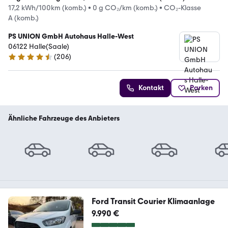
17,2 kWh/100km (komb.)
•
0 g CO₂/km (komb.)
•
CO₂-Klasse
A (komb.)
PS UNION GmbH Autohaus Halle-West
06122 Halle(Saale)
(
206
)
4.3 Sterne
Kontakt
Parken
Ähnliche Fahrzeuge des Anbieters
Ford Transit Courier Klimaanlage
9.990 €