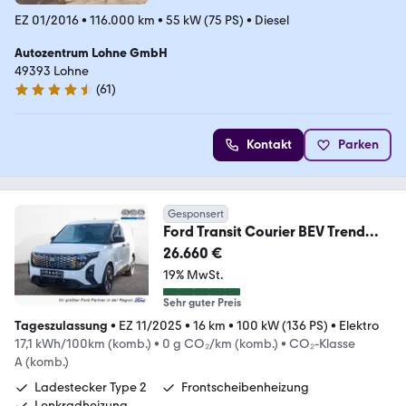
EZ 01/2016
•
116.000 km
•
55 kW (75 PS)
•
Diesel
Autozentrum Lohne GmbH
49393 Lohne
(
61
)
4.3 Sterne
Kontakt
Parken
Gesponsert
Ford Transit Courier BEV Trend
KLIMA PDC SHZ KAMERA
26.660 €
19% MwSt.
Sehr guter Preis
Tageszulassung
•
EZ 11/2025
•
16 km
•
100 kW (136 PS)
•
Elektro
17,1 kWh/100km (komb.)
•
0 g CO₂/km (komb.)
•
CO₂-Klasse
A (komb.)
Ladestecker Type 2
Frontscheibenheizung
Lenkradheizung