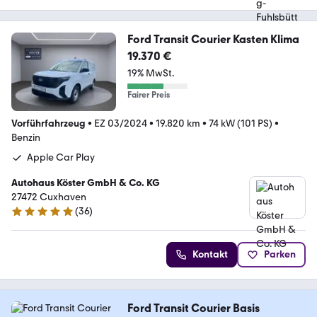
Ford Transit Courier Kasten Klima
19.370 €
19% MwSt.
Fairer Preis
Vorführfahrzeug
•
EZ 03/2024
•
19.820 km
•
74 kW (101 PS)
•
Benzin
Apple Car Play
Autohaus Köster GmbH & Co. KG
27472 Cuxhaven
(
36
)
5 Sterne
Kontakt
Parken
Ford Transit Courier Basis