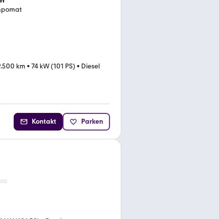
empomat
9.500 km
•
74 kW (101 PS)
•
Diesel
Kontakt
Parken