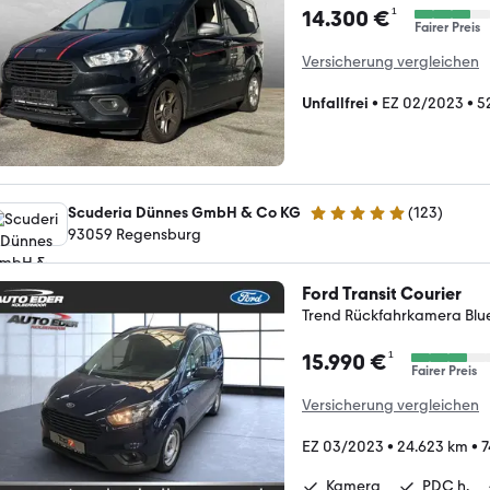
¹
14.300 €
Fairer Preis
Versicherung vergleichen
Unfallfrei
•
EZ 02/2023
•
5
Scuderia Dünnes GmbH & Co KG
(
123
)
4.8 Sterne
93059 Regensburg
Ford Transit Courier
Trend Rückfahrkamera Blu
¹
15.990 €
Fairer Preis
Versicherung vergleichen
EZ 03/2023
•
24.623 km
•
7
Kamera
PDC h.