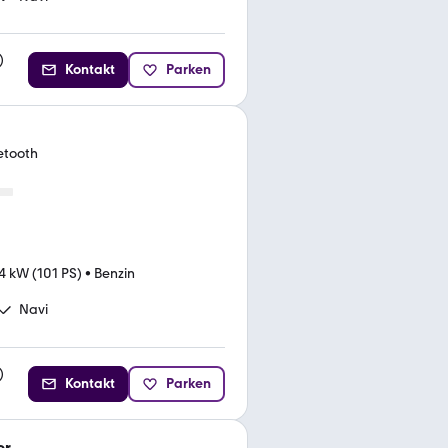
)
Kontakt
Parken
etooth
4 kW (101 PS)
•
Benzin
Navi
)
Kontakt
Parken
er