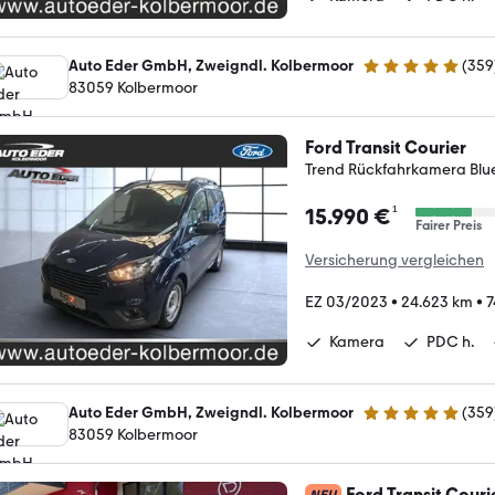
Auto Eder GmbH, Zweigndl. Kolbermoor
(
359
4.8 Sterne
83059 Kolbermoor
Ford Transit Courier
Trend Rückfahrkamera Blu
¹
15.990 €
Fairer Preis
Versicherung vergleichen
EZ 03/2023
•
24.623 km
•
7
Kamera
PDC h.
Auto Eder GmbH, Zweigndl. Kolbermoor
(
359
4.8 Sterne
83059 Kolbermoor
Ford Transit Couri
NEU