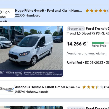
Hugo Pfohe GmbH - Ford und Kia in Hamburg-Fuhlsbüttel
(
4.8 Sterne
22335 Hamburg
Ford Transit 
Gesponsert
Trend 1,5 Diesel 75 PS -GJR
¹
14.256 €
Fairer Preis
Versicherung vergleichen
Unfallfrei
•
EZ 05/2023
•
3
Autohaus Häufle & Lundt GmbH & Co. KG
(
2
3.6 Sterne
24594 Hohenwestedt
Ford Transit 
Gesponsert