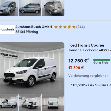
Autohaus Busch GmbH
(
244
)
4.8 Sterne
85104 Pförring
Ford Transit Courier
Trend 1.0 EcoBoost 74kW L
¹
12.750 €
Guter Preis
13.390 €
Versicherung vergleichen
EZ 02/2023
•
43.689 km
•
7