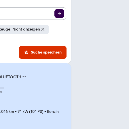
zeuge: Nicht anzeigen
Suche speichern
 BLUETOOTH **
is
1.016 km
•
74 kW (101 PS)
•
Benzin