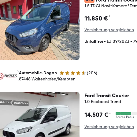
1.5 TDCI Navi*Kamera*T
¹
11.850 €
Versicherung vergleichen
Unfallfrei
•
EZ 09/2023
•
7
Automobile-Dogan
(
206
)
4.6 Sterne
87448 Waltenhofen/Kempten
Ford Transit Courier
1.0 Ecoboost Trend
¹
14.507 €
Fairer Preis
Versicherung vergleichen