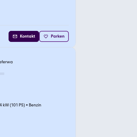
Kontakt
Parken
ieferwa
4 kW (101 PS)
•
Benzin