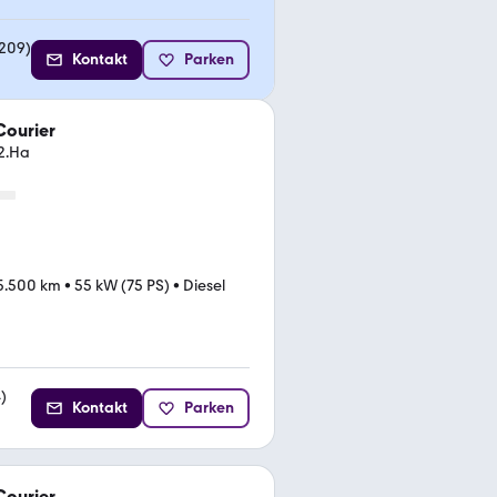
209
)
Kontakt
Parken
Courier
-2.Ha
5.500 km
•
55 kW (75 PS)
•
Diesel
4
)
Kontakt
Parken
Courier