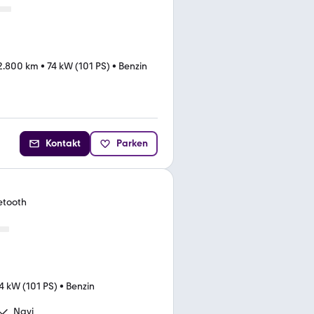
2.800 km
•
74 kW (101 PS)
•
Benzin
Kontakt
Parken
etooth
4 kW (101 PS)
•
Benzin
Navi