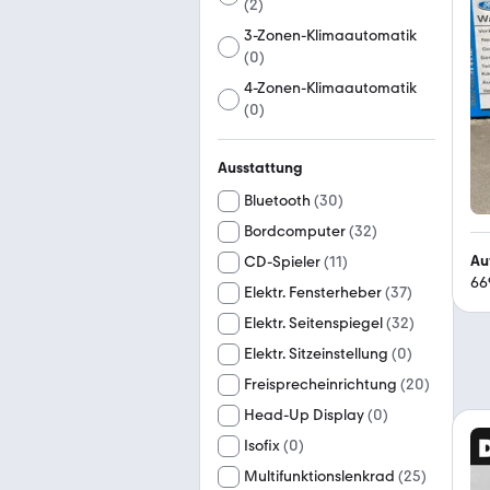
(
2
)
3-Zonen-Klimaautomatik
(
0
)
4-Zonen-Klimaautomatik
(
0
)
Ausstattung
Bluetooth
(
30
)
Bordcomputer
(
32
)
Au
CD-Spieler
(
11
)
66
Elektr. Fensterheber
(
37
)
Elektr. Seitenspiegel
(
32
)
Elektr. Sitzeinstellung
(
0
)
Freisprecheinrichtung
(
20
)
Head-Up Display
(
0
)
Isofix
(
0
)
Multifunktionslenkrad
(
25
)