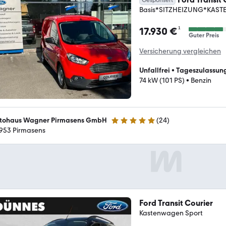
Basis*SITZHEIZUNG*KAST
¹
17.930 €
Guter Preis
Versicherung vergleichen
Unfallfrei
•
Tageszulassun
74 kW (101 PS)
•
Benzin
tohaus Wagner Pirmasens GmbH
(
24
)
5 Sterne
953 Pirmasens
Ford Transit Courier
Kastenwagen Sport