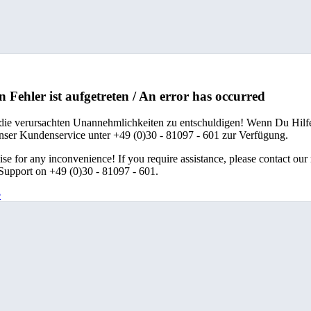
n Fehler ist aufgetreten / An error has occurred
 die verursachten Unannehmlichkeiten zu entschuldigen! Wenn Du Hilfe
unser Kundenservice unter +49 (0)30 - 81097 - 601 zur Verfügung.
se for any inconvenience! If you require assistance, please contact our
upport on +49 (0)30 - 81097 - 601.
e