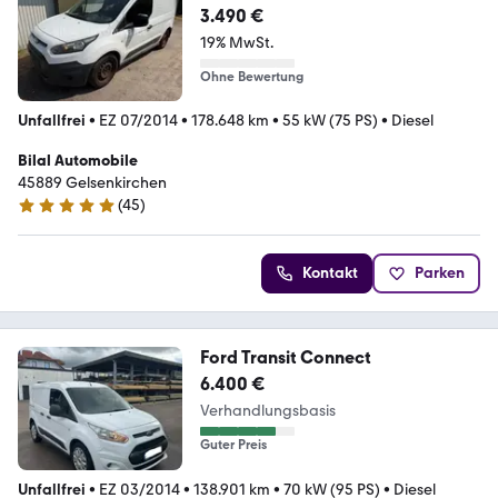
3.490 €
19% MwSt.
Ohne Bewertung
Unfallfrei
•
EZ 07/2014
•
178.648 km
•
55 kW (75 PS)
•
Diesel
Bilal Automobile
45889 Gelsenkirchen
(
45
)
5 Sterne
Kontakt
Parken
Ford Transit Connect
6.400 €
Verhandlungsbasis
Guter Preis
Unfallfrei
•
EZ 03/2014
•
138.901 km
•
70 kW (95 PS)
•
Diesel