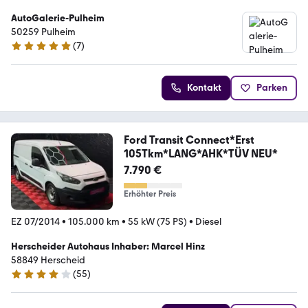
AutoGalerie-Pulheim
50259 Pulheim
(
7
)
4.9 Sterne
Kontakt
Parken
Ford Transit Connect*Erst
105Tkm*LANG*AHK*TÜV NEU*
7.790 €
Erhöhter Preis
EZ 07/2014
•
105.000 km
•
55 kW (75 PS)
•
Diesel
Herscheider Autohaus Inhaber: Marcel Hinz
58849 Herscheid
(
55
)
4.2 Sterne