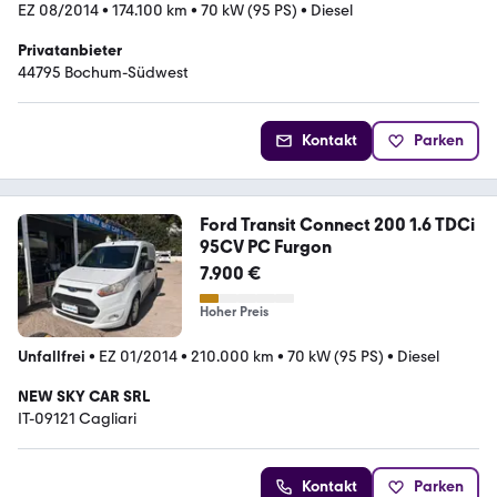
EZ 08/2014
•
174.100 km
•
70 kW (95 PS)
•
Diesel
Privatanbieter
44795 Bochum-Südwest
Kontakt
Parken
Ford Transit Connect 200 1.6 TDCi
95CV PC Furgon
7.900 €
Hoher Preis
Unfallfrei
•
EZ 01/2014
•
210.000 km
•
70 kW (95 PS)
•
Diesel
NEW SKY CAR SRL
IT-09121 Cagliari
Kontakt
Parken