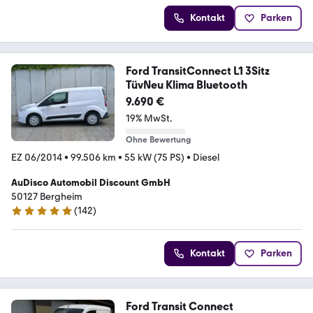
Kontakt
Parken
Ford TransitConnect L1 3Sitz
TüvNeu Klima Bluetooth
9.690 €
19% MwSt.
Ohne Bewertung
EZ 06/2014
•
99.506 km
•
55 kW (75 PS)
•
Diesel
AuDisco Automobil Discount GmbH
50127 Bergheim
(
142
)
4.9 Sterne
Kontakt
Parken
Ford Transit Connect