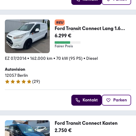
NEU
Ford Transit Connect Lang 1.6
TDCi *TÜV 07/2028*
6.299 €
Fairer Preis
EZ 07/2014
•
162.000 km
•
70 kW (95 PS)
•
Diesel
Autovision
12057 Berlin
(
29
)
5 Sterne
Kontakt
Parken
Ford Transit Connect Kasten
2.750 €