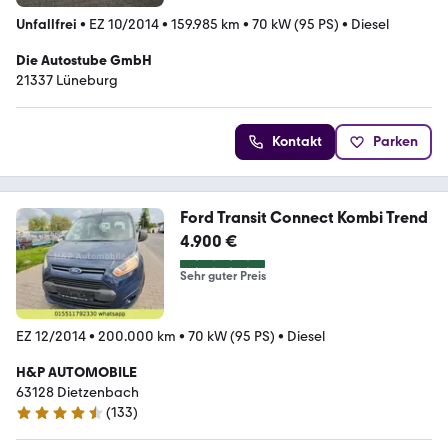
Unfallfrei
•
EZ 10/2014
•
159.985 km
•
70 kW (95 PS)
•
Diesel
Die Autostube GmbH
21337 Lüneburg
Kontakt
Parken
Ford Transit Connect Kombi Trend
4.900 €
Sehr guter Preis
EZ 12/2014
•
200.000 km
•
70 kW (95 PS)
•
Diesel
H&P AUTOMOBILE
63128 Dietzenbach
(
133
)
4.6 Sterne