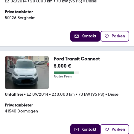
EZ 06/2014
•
207.000 km
•
70 kW (95 PS)
•
Diesel
Privatanbieter
50126 Bergheim
Kontakt
Parken
Ford Transit Connect
5.000 €
Guter Preis
Unfallfrei
•
EZ 09/2014
•
230.000 km
•
70 kW (95 PS)
•
Diesel
Privatanbieter
41540 Dormagen
Kontakt
Parken