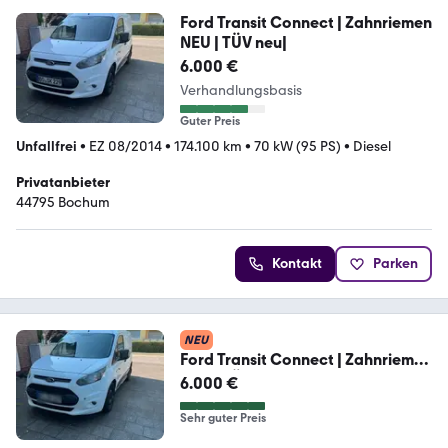
Ford Transit Connect | Zahnriemen
NEU | TÜV neu|
6.000 €
Verhandlungsbasis
Guter Preis
Unfallfrei
•
EZ 08/2014
•
174.100 km
•
70 kW (95 PS)
•
Diesel
Privatanbieter
44795 Bochum
Kontakt
Parken
NEU
Ford Transit Connect | Zahnriemen
NEU | TÜ...
6.000 €
Sehr guter Preis