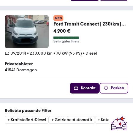
NEU
Ford Transit Connect | 230tkm |
TÜV Neu
4.900 €
Sehr guter Preis
EZ 09/2014
•
230.000 km
•
70 kW (95 PS)
•
Diesel
Privatanbieter
41541 Dormagen
Kontakt
Parken
Beliebte passende Filter
+
Kraftstoffart
:
Diesel
+
Getriebe
:
Automatik
+
Kategorie
:
Van