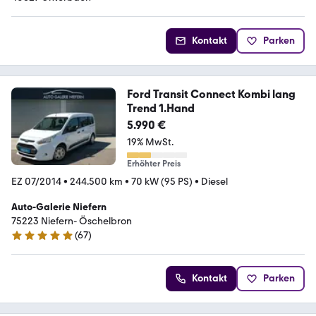
Kontakt
Parken
Ford Transit Connect Kombi lang
Trend 1.Hand
5.990 €
19% MwSt.
Erhöhter Preis
EZ 07/2014
•
244.500 km
•
70 kW (95 PS)
•
Diesel
Auto-Galerie Niefern
75223 Niefern- Öschelbron
(
67
)
5 Sterne
Kontakt
Parken