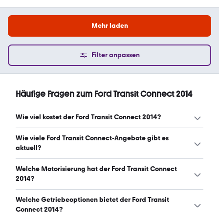
Mehr laden
Filter anpassen
Häufige Fragen zum Ford Transit Connect 2014
Wie viel kostet der Ford Transit Connect 2014?
Ein guter Preis für einen Ford Transit Connect 2014 liegt
Wie viele Ford Transit Connect-Angebote gibt es
zwischen 5.050 € und 7.345 €. (Stand: 6.8.2026)
aktuell?
Es gibt insgesamt 23 Ford Transit Connect bei mobile.de,
Welche Motorisierung hat der Ford Transit Connect
davon 23 Gebraucht- und 0 Neuwagen. (Stand:
2014?
6.8.2026)
Der Ford Transit Connect 2014 hat Leistungen zwischen
Welche Getriebeoptionen bietet der Ford Transit
75 und 100 PS. (Stand: 6.8.2026)
Connect 2014?