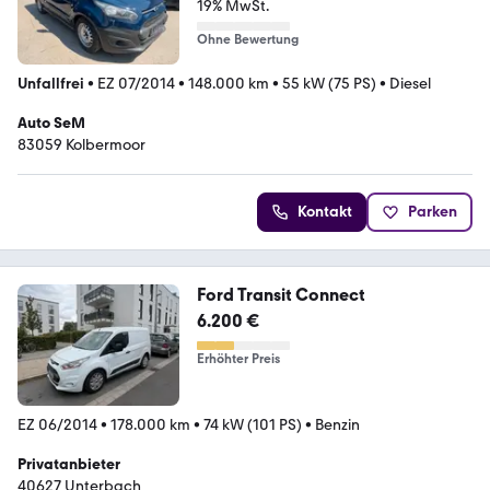
19% MwSt.
Ohne Bewertung
Unfallfrei
•
EZ 07/2014
•
148.000 km
•
55 kW (75 PS)
•
Diesel
Auto SeM
83059 Kolbermoor
Kontakt
Parken
Ford Transit Connect
6.200 €
Erhöhter Preis
EZ 06/2014
•
178.000 km
•
74 kW (101 PS)
•
Benzin
Privatanbieter
40627 Unterbach