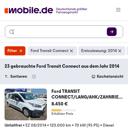
Filter
Ford Transit Connect
Erstzulassung: 2014
23 gebrauchte Ford Transit Connect aus dem Jahr 2014
Sortieren
Kachelansicht
Ford TRANSIT
CONNECT/LANG/AHK/ZAHNRIEM
EN NEU/ALU
8.450 €
Erhöhter Preis
Unfallfrei
•
EZ 08/2014
•
120.000 km
•
70 kW (95 PS)
•
Diesel