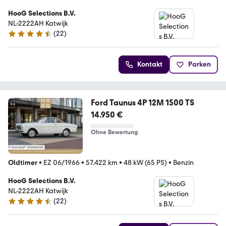
HooG Selections B.V.
NL-2222AH Katwijk
(
22
)
4.3 Sterne
Kontakt
Parken
Ford Taunus 4P 12M 1500 TS
14.950 €
Ohne Bewertung
Oldtimer
•
EZ 06/1966
•
57.422 km
•
48 kW (65 PS)
•
Benzin
HooG Selections B.V.
NL-2222AH Katwijk
(
22
)
4.3 Sterne