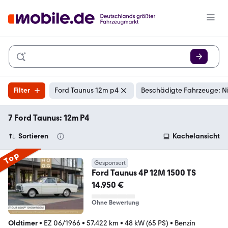
Filter
Ford Taunus 12m p4
Beschädigte Fahrzeuge: N
7 Ford Taunus: 12m P4
Sortieren
Kachelansicht
Top
Gesponsert
Ford Taunus 4P 12M 1500 TS
14.950 €
Ohne Bewertung
Oldtimer
•
EZ 06/1966
•
57.422 km
•
48 kW (65 PS)
•
Benzin