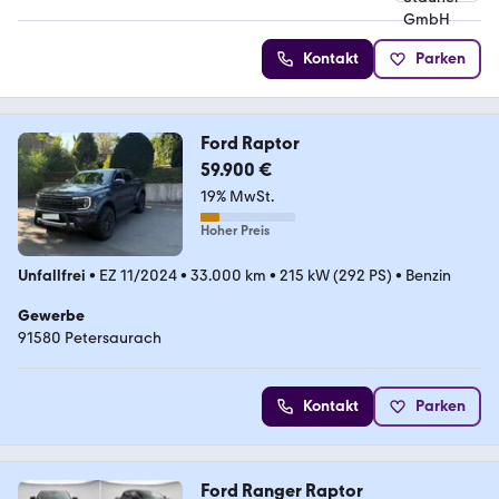
4.8 Sterne
Kontakt
Parken
Ford Raptor
59.900 €
19% MwSt.
Hoher Preis
Unfallfrei
•
EZ 11/2024
•
33.000 km
•
215 kW (292 PS)
•
Benzin
Gewerbe
91580 Petersaurach
Kontakt
Parken
Ford Ranger Raptor