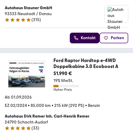
Autohaus Stauner GmbH
93333 Neustadt / Donau
(
315
)
4.8 Sterne
Kontakt
Parken
Ford Raptor Hardtop e-4WD
Doppelkabine 3.0 Ecoboost A
51.990 €
19% MwSt.
Hoher Preis
Ab 01.09.2026
EZ 02/2024
•
85.000 km
•
215 kW (292 PS)
•
Benzin
Autohaus Dirk Remer Inh. Carl-Henrik Remer
24790 Schacht-Audorf
(
33
)
5 Sterne