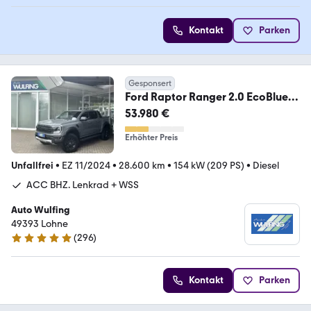
Kontakt
Parken
Gesponsert
Ford Raptor Ranger 2.0 EcoBlue
e-4WD LED AHK NAVI CAM
53.980 €
Erhöhter Preis
Unfallfrei
•
EZ 11/2024
•
28.600 km
•
154 kW (209 PS)
•
Diesel
ACC BHZ. Lenkrad + WSS
Auto Wulfing
49393 Lohne
(
296
)
5 Sterne
Kontakt
Parken