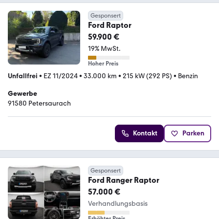
Gesponsert
Ford Raptor
59.900 €
19% MwSt.
Hoher Preis
Unfallfrei
•
EZ 11/2024
•
33.000 km
•
215 kW (292 PS)
•
Benzin
Gewerbe
91580 Petersaurach
Kontakt
Parken
Gesponsert
Ford Ranger Raptor
57.000 €
Verhandlungsbasis
Erhöhter Preis