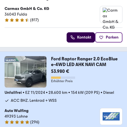
Carmax GmbH & Co. KG
36043 Fulda
(
817
)
4.6 Sterne
Kontakt
Parken
Ford Raptor Ranger 2.0 EcoBlue
e-4WD LED AHK NAVI CAM
53.980 €
Erhöhter Preis
Unfallfrei
•
EZ 11/2024
•
28.600 km
•
154 kW (209 PS)
•
Diesel
ACC BHZ. Lenkrad + WSS
Auto Wulfing
49393 Lohne
(
296
)
5 Sterne