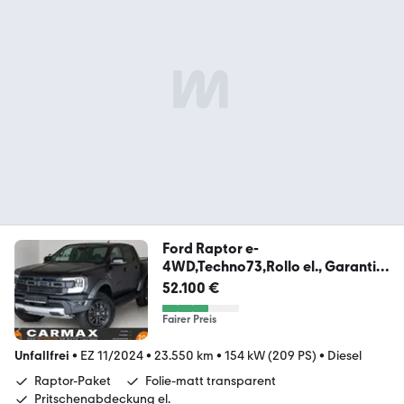
Ford Raptor e-
4WD,Techno73,Rollo el., Garantie
11.29
52.100 €
Fairer Preis
Unfallfrei
•
EZ 11/2024
•
23.550 km
•
154 kW (209 PS)
•
Diesel
Raptor-Paket
Folie-matt transparent
Pritschenabdeckung el.