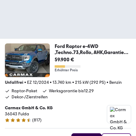
Ford Raptor e-4WD
,Techno.73,Rollo, AHK,Garantie
2029
59.900 €
Erhöhter Preis
Unfallfrei
•
EZ 12/2024
•
13.740 km
•
215 kW (292 PS)
•
Benzin
Raptor-Paket
Werksgarantie bis12.29
Dekor-/Zierstreifen
Carmax GmbH & Co. KG
36043 Fulda
(
817
)
4.6 Sterne