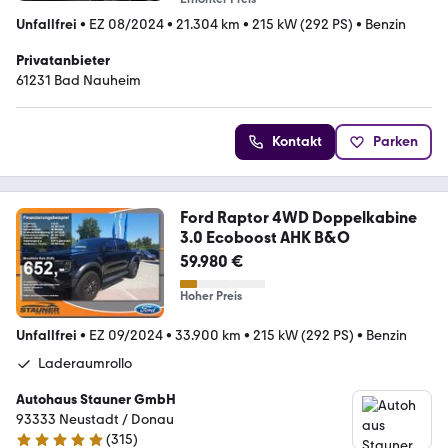
Unfallfrei
•
EZ 08/2024
•
21.304 km
•
215 kW (292 PS)
•
Benzin
Privatanbieter
61231 Bad Nauheim
Kontakt
Parken
Ford Raptor 4WD Doppelkabine
3.0 Ecoboost AHK B&O
59.980 €
Hoher Preis
Unfallfrei
•
EZ 09/2024
•
33.900 km
•
215 kW (292 PS)
•
Benzin
Laderaumrollo
Autohaus Stauner GmbH
93333 Neustadt / Donau
(
315
)