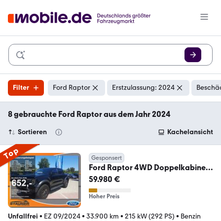
Filter
Ford Raptor
Erstzulassung: 2024
Beschäd
8 gebrauchte Ford Raptor aus dem Jahr 2024
Sortieren
Kachelansicht
Top
Gesponsert
Ford Raptor 4WD Doppelkabine
3.0 Ecoboost AHK B&O
59.980 €
Hoher Preis
Unfallfrei
•
EZ 09/2024
•
33.900 km
•
215 kW (292 PS)
•
Benzin