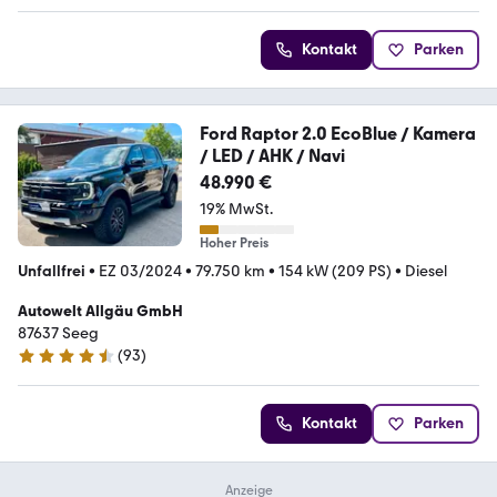
Kontakt
Parken
Ford Raptor 2.0 EcoBlue / Kamera
/ LED / AHK / Navi
48.990 €
19% MwSt.
Hoher Preis
Unfallfrei
•
EZ 03/2024
•
79.750 km
•
154 kW (209 PS)
•
Diesel
Autowelt Allgäu GmbH
87637 Seeg
(
93
)
4.7 Sterne
Kontakt
Parken