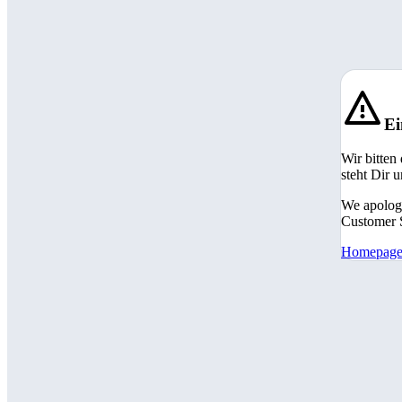
Ei
Wir bitten
steht Dir 
We apologi
Customer S
Homepag