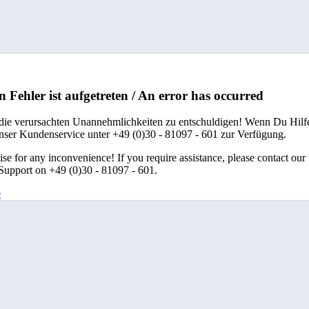
n Fehler ist aufgetreten / An error has occurred
 die verursachten Unannehmlichkeiten zu entschuldigen! Wenn Du Hilfe
unser Kundenservice unter +49 (0)30 - 81097 - 601 zur Verfügung.
se for any inconvenience! If you require assistance, please contact our
upport on +49 (0)30 - 81097 - 601.
e