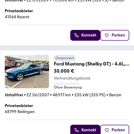
Unfallfrei
•
EZ 07/2009
•
113.000 km
•
235 kW (320 PS)
•
Benzin
Privatanbieter
41564 Kaarst
Kontakt
Parken
Gesponsert
Ford Mustang (Shelby GT) - 4.6L,
V8 - Custom
30.000 €
Verhandlungsbasis
Ohne Bewertung
Unfallfrei
•
EZ 06/2007
•
48.917 km
•
235 kW (320 PS)
•
Benzin
Privatanbieter
68799 Reilingen
Kontakt
Parken