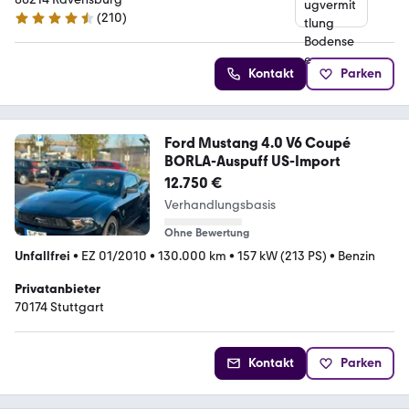
(
210
)
4.5 Sterne
Kontakt
Parken
Ford Mustang 4.0 V6 Coupé
BORLA-Auspuff US-Import
12.750 €
Verhandlungsbasis
Ohne Bewertung
Unfallfrei
•
EZ 01/2010
•
130.000 km
•
157 kW (213 PS)
•
Benzin
Privatanbieter
70174 Stuttgart
Kontakt
Parken