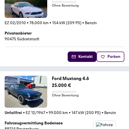
Ohne Bewertung
EZ 02/2010
•
78.000 km
•
154 kW (209 PS)
•
Benzin
Privatanbieter
90475 Südoststadt
Kontakt
Parken
Ford Mustang 4.6
25.000 €
Ohne Bewertung
Unfallfrei
•
EZ 12/1967
•
99.000 km
•
147 kW (200 PS)
•
Benzin
Fahrzeugvermittlung Bodensee
88214 Ravensburg