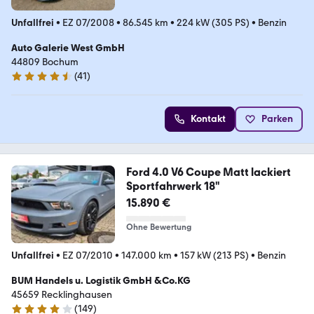
Unfallfrei
•
EZ 07/2008
•
86.545 km
•
224 kW (305 PS)
•
Benzin
Auto Galerie West GmbH
44809 Bochum
(
41
)
4.6 Sterne
Kontakt
Parken
Ford 4.0 V6 Coupe Matt lackiert
Sportfahrwerk 18"
15.890 €
Ohne Bewertung
Unfallfrei
•
EZ 07/2010
•
147.000 km
•
157 kW (213 PS)
•
Benzin
BUM Handels u. Logistik GmbH &Co.KG
45659 Recklinghausen
(
149
)