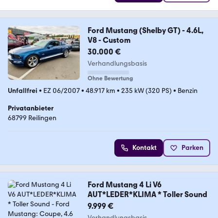
Ford Mustang (Shelby GT) - 4.6L,
V8 - Custom
30.000 €
Verhandlungsbasis
Ohne Bewertung
Unfallfrei
•
EZ 06/2007
•
48.917 km
•
235 kW (320 PS)
•
Benzin
Privatanbieter
68799 Reilingen
Kontakt
Parken
Ford Mustang 4 Li V6
AUT*LEDER*KLIMA * Toller Sound
9.999 €
Verhandlungsbasis