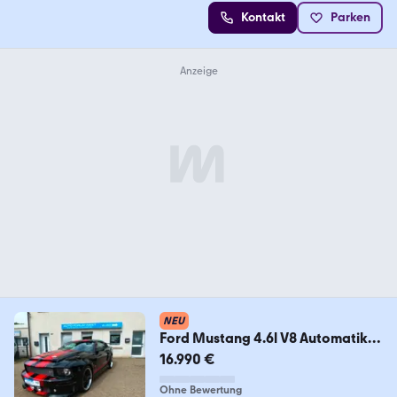
Kontakt
Parken
NEU
Ford Mustang 4.6l V8 Automatik
*Kamera*20 Zoll*SHZ*
16.990 €
Ohne Bewertung