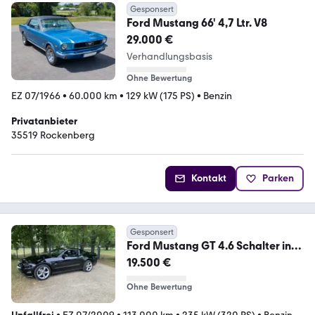
Gesponsert
Ford Mustang 66' 4,7 Ltr. V8
29.000 €
Verhandlungsbasis
Ohne Bewertung
EZ 07/1966
•
60.000 km
•
129 kW (175 PS)
•
Benzin
Privatanbieter
35519 Rockenberg
Kontakt
Parken
Gesponsert
Ford Mustang GT 4.6 Schalter in
TOP Zustand
19.500 €
Ohne Bewertung