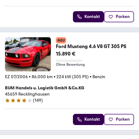
4.2 Sterne
Kontakt
Parken
NEU
Ford Mustang 4.6 V8 GT 305 PS
15.890 €
Ohne Bewertung
EZ 07/2006
•
86.000 km
•
224 kW (305 PS)
•
Benzin
BUM Handels u. Logistik GmbH &Co.KG
45659 Recklinghausen
(
149
)
4.2 Sterne
Kontakt
Parken