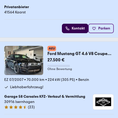
Privatanbieter
41564 Kaarst
Kontakt
Parken
NEU
Ford Mustang GT 4.6 V8 Coupe
Roush Stage1/ 2.Hand
27.500 €
Ohne Bewertung
EZ 07/2007
•
70.000 km
•
224 kW (305 PS)
•
Benzin
Liebhaberfahrzeug!
Garage 58 Carsales KFZ- Verkauf & Vermittlung
30916 Isernhagen
(
23
)
4.7 Sterne