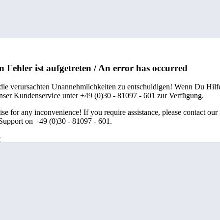
n Fehler ist aufgetreten / An error has occurred
 die verursachten Unannehmlichkeiten zu entschuldigen! Wenn Du Hilfe
unser Kundenservice unter +49 (0)30 - 81097 - 601 zur Verfügung.
se for any inconvenience! If you require assistance, please contact our
upport on +49 (0)30 - 81097 - 601.
e