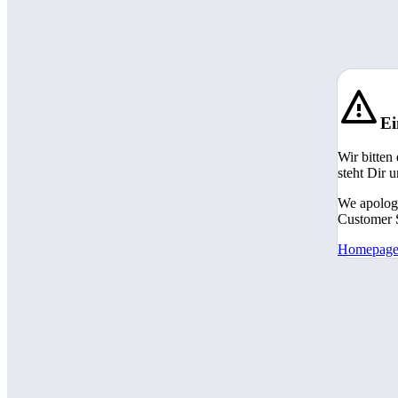
Ei
Wir bitten
steht Dir 
We apologi
Customer S
Homepag