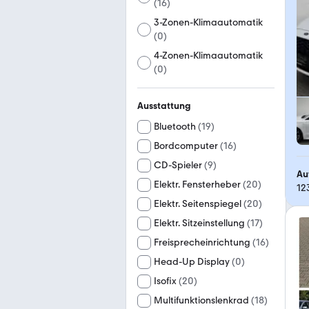
(
16
)
3-Zonen-Klimaautomatik
(
0
)
4-Zonen-Klimaautomatik
(
0
)
Ausstattung
Bluetooth
(
19
)
Bordcomputer
(
16
)
CD-Spieler
(
9
)
Au
Elektr. Fensterheber
(
20
)
12
Elektr. Seitenspiegel
(
20
)
Elektr. Sitzeinstellung
(
17
)
Freisprecheinrichtung
(
16
)
Head-Up Display
(
0
)
Isofix
(
20
)
Multifunktionslenkrad
(
18
)