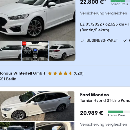
¹
22.800 €
Fairer Preis
Versicherung vergleichen
EZ 05/2022
•
62.625 km
•
1
(Benzin/Elektro)
BUSINESS-PAKET
tohaus Winterfell GmbH
(
828
)
4.6 Sterne
351 Berlin
Ford Mondeo
Turnier Hybrid ST-Line Pa
20.989 €
Fairer Preis
Versicherung vergleichen