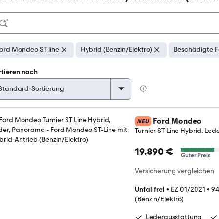
ord Mondeo ST line
Hybrid (Benzin/Elektro)
Beschädigte F
rtieren nach
Ford Mondeo
NEU
Turnier ST Line Hybrid, Le
19.890 €
Guter Preis
Versicherung vergleichen
Unfallfrei
•
EZ 01/2021
•
94
(Benzin/Elektro)
Lederausstattung