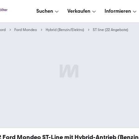
Suchen
Verkaufen
Informieren
ord
Ford Mondeo
Hybrid (Benzin/Elektro)
ST line (22 Angebote)
2
Ford Mondeo ST-Line mit Hybrid-Antrieb (Benzin