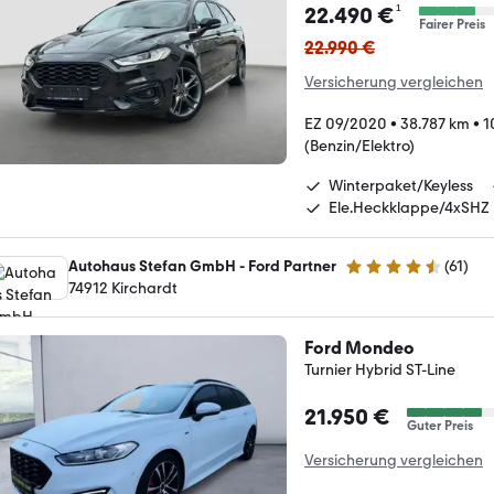
¹
22.490 €
Fairer Preis
22.990 €
Versicherung vergleichen
EZ 09/2020
•
38.787 km
•
1
(Benzin/Elektro)
Winterpaket/Keyless
Ele.Heckklappe/4xSHZ
Autohaus Stefan GmbH - Ford Partner
(
61
)
4.7 Sterne
74912 Kirchardt
Ford Mondeo
Turnier Hybrid ST-Line
21.950 €
Guter Preis
Versicherung vergleichen