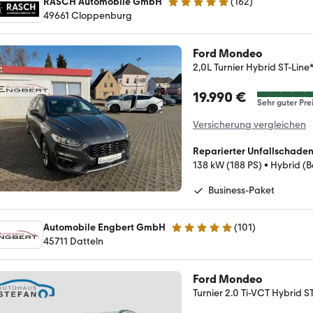
RASCH Automobile GmbH
(
162
)
4.9 Sterne
49661 Cloppenburg
Ford Mondeo
2,0L Turnier Hybrid ST-Li
19.990 €
Sehr guter Pre
Versicherung vergleichen
Reparierter Unfallschade
138 kW (188 PS)
•
Hybrid (B
Business-Paket
Automobile Engbert GmbH
(
101
)
4.9 Sterne
45711 Datteln
Ford Mondeo
Turnier 2.0 Ti-VCT Hybrid 