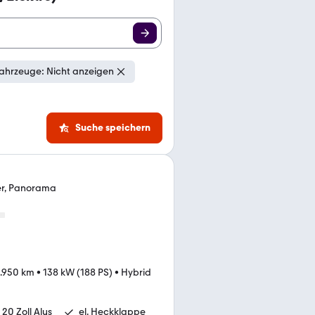
ahrzeuge: Nicht anzeigen
Suche speichern
der, Panorama
.950 km
•
138 kW (188 PS)
•
Hybrid
20 Zoll Alus
el. Heckklappe