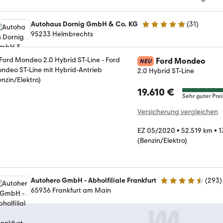
Autohaus Dornig GmbH & Co. KG
(
31
)
5 Sterne
95233 Helmbrechts
Ford Mondeo
NEU
2.0 Hybrid ST-Line
19.610 €
Sehr guter Prei
Versicherung vergleichen
EZ 05/2020
•
52.519 km
•
1
(Benzin/Elektro)
Autohero GmbH - Abholfiliale Frankfurt
(
293
)
4.6 Sterne
65936 Frankfurt am Main