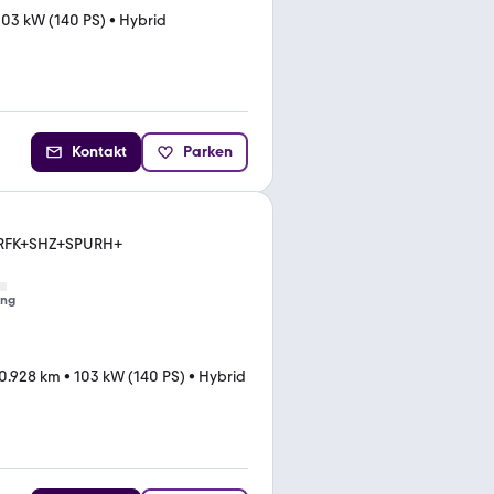
103 kW (140 PS)
•
Hybrid
Kontakt
Parken
ne+RFK+SHZ+SPURH+
ung
0.928 km
•
103 kW (140 PS)
•
Hybrid