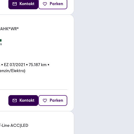
Kontakt
Parken
ne*AHK*WR*
is
n
•
EZ 07/2021
•
75.187 km
•
enzin/Elektro)
Kontakt
Parken
ST-Line ACC|LED