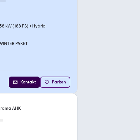
38 kW (188 PS)
•
Hybrid
WINTER PAKET
Kontakt
Parken
norama AHK