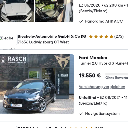
EZ 06/2020
•
62.200 km
•
(Benzin/Elektro)
Panorama AHK ACC
Biechele-Automobile GmbH & Co KG
(
275
)
4.9 Sterne
71636 Ludwigsburg OT West
Ford Mondeo
Turnier 2.0 Hybrid ST-Li
19.550 €
Ohne Bewert
Versicherung vergleichen
Unfallfrei
•
EZ 08/2021
•
11
(Benzin/Elektro)
Navigationssystem