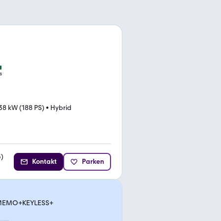
s
38 kW (188 PS)
•
Hybrid
3
)
Kontakt
Parken
ne MEMO+KEYLESS+