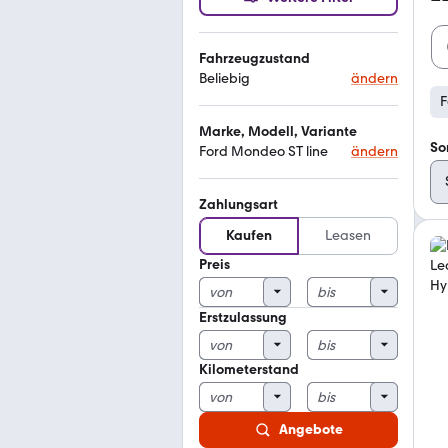
Fahrzeugzustand
Beliebig
ändern
F
Marke, Modell, Variante
So
Ford Mondeo ST line
ändern
Zahlungsart
Kaufen
Leasen
Preis
Erstzulassung
Kilometerstand
Angebote